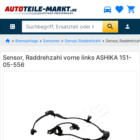
directions_car
favorite
shopping_cart
search
ballot
person
Bremsanlage
Sensoren
Sensor, Raddrehzahl
Sensor, Raddrehzah
Sensor, Raddrehzahl vorne links ASHIKA 151-
05-556