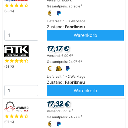
Versand: 10,10 €
star
star
star
star
star_half
2
Gesamtpreis: 25,96 €
(93 %)
Lieferzeit: 1 - 3 Werktage
Zustand:
Fabrikneu
Warenkorb
17,17 €
2
Versand: 6,90 €
star
star
star
star
star_half
2
Gesamtpreis: 24,07 €
(93 %)
Lieferzeit: 1 - 2 Werktage
Zustand:
Fabrikneu
Warenkorb
17,32 €
2
Versand: 6,95 €
star
star
star
star
star_half
2
Gesamtpreis: 24,27 €
(97 %)