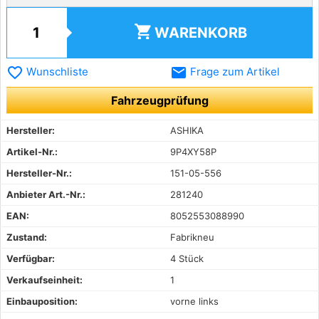
shopping_cart
WARENKORB
favorite_border
email
Wunschliste
Frage zum Artikel
Fahrzeugprüfung
Hersteller:
ASHIKA
Artikel-Nr.:
9P4XY58P
Hersteller-Nr.:
151-05-556
Anbieter Art.-Nr.:
281240
EAN:
8052553088990
Zustand:
Fabrikneu
Verfügbar:
4 Stück
Verkaufseinheit:
1
Einbauposition:
vorne links