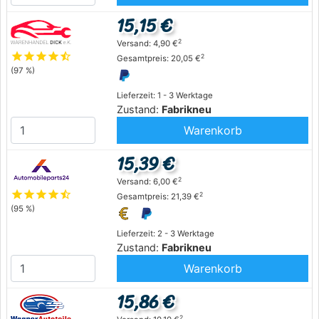
15,15 €
2
Versand: 4,90 €
star
star
star
star
star_half
2
Gesamtpreis: 20,05 €
(97 %)
Lieferzeit: 1 - 3 Werktage
Zustand:
Fabrikneu
Warenkorb
15,39 €
2
Versand: 6,00 €
star
star
star
star
star_half
2
Gesamtpreis: 21,39 €
(95 %)
Lieferzeit: 2 - 3 Werktage
Zustand:
Fabrikneu
Warenkorb
15,86 €
2