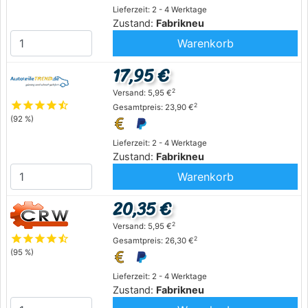
Lieferzeit: 2 - 4 Werktage
Zustand:
Fabrikneu
Warenkorb
17,95 €
2
Versand: 5,95 €
star
star
star
star
star_half
2
Gesamtpreis: 23,90 €
(92 %)
Lieferzeit: 2 - 4 Werktage
Zustand:
Fabrikneu
Warenkorb
20,35 €
2
Versand: 5,95 €
star
star
star
star
star_half
2
Gesamtpreis: 26,30 €
(95 %)
Lieferzeit: 2 - 4 Werktage
Zustand:
Fabrikneu