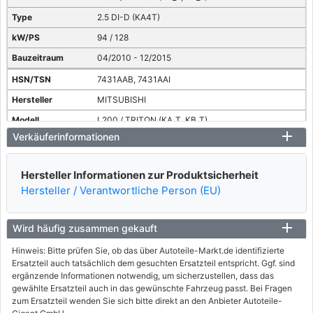
2.5 DI-D (KA4T)
94 / 128
04/2010 - 12/2015
7431AAB, 7431AAI
MITSUBISHI
L200 / TRITON (KA_T, KB_T)
Verkäuferinformationen
2.5 DI-D (KA4T)
100 / 136
Hersteller Informationen zur Produktsicherheit
11/2005 - 12/2015
Hersteller / Verantwortliche Person (EU)
Wird häufig zusammen gekauft
Hinweis: Bitte prüfen Sie, ob das über Autoteile-Markt.de identifizierte
Ersatzteil auch tatsächlich dem gesuchten Ersatzteil entspricht. Ggf. sind
ergänzende Informationen notwendig, um sicherzustellen, dass das
gewählte Ersatzteil auch in das gewünschte Fahrzeug passt. Bei Fragen
zum Ersatzteil wenden Sie sich bitte direkt an den Anbieter Autoteile-