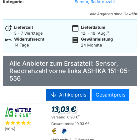
Kategorie:
Sensor, Raddrehzahl
alle Angaben ohne Gewähr
more_time
calendar_today
Lieferzeit
Lieferdatum
3
3 - 7 Werktage
12. - 18. Aug.
undo
receipt
Widerrufsrecht
Gewährleistung
14 Tage
24 Monate
Alle Anbieter zum Ersatzteil: Sensor,
Raddrehzahl vorne links ASHIKA 151-05-
556
arrow_downward
Artikelpreis
Gesamtpreis
13,03 €
2
Versand: 6,90 €
star
star
star
star
star_half
2
Gesamtpreis: 19,93 €
(96 %)