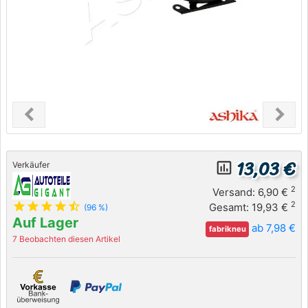
chevron_left
chevron_right
Previous
Next
13,03 €
insert_chart_outlined
Verkäufer
2
Versand: 6,90 €
star
star
star
star
star_half
2
Gesamt: 19,93 €
(96 %)
Auf Lager
ab 7,98 €
fabrikneu
7 Beobachten diesen Artikel