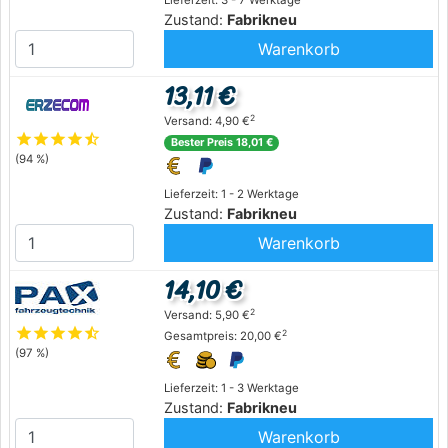
Lieferzeit: 3 - 7 Werktage
Zustand:
Fabrikneu
Warenkorb
13,11 €
2
Versand: 4,90 €
star
star
star
star
star_half
Bester Preis 18,01 €
(94 %)
Lieferzeit: 1 - 2 Werktage
Zustand:
Fabrikneu
Warenkorb
14,10 €
2
Versand: 5,90 €
star
star
star
star
star_half
2
Gesamtpreis: 20,00 €
(97 %)
Lieferzeit: 1 - 3 Werktage
Zustand:
Fabrikneu
Warenkorb