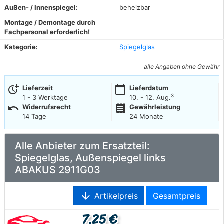
Außen- / Innenspiegel:
beheizbar
Montage / Demontage durch
Fachpersonal erforderlich!
Kategorie:
Spiegelglas
alle Angaben ohne Gewähr
more_time
calendar_today
Lieferzeit
Lieferdatum
3
1 - 3 Werktage
10. - 12. Aug.
undo
receipt
Widerrufsrecht
Gewährleistung
14 Tage
24 Monate
Alle Anbieter zum Ersatzteil:
Spiegelglas, Außenspiegel links
ABAKUS 2911G03
arrow_downward
Artikelpreis
Gesamtpreis
7,25 €