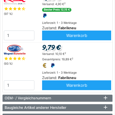
2
Versand: 4,90 €
star
star
star
star
star_half
Bester Preis 12,15 €
(97 %)
Lieferzeit: 1 - 3 Werktage
Zustand:
Fabrikneu
Warenkorb
9,79 €
2
Versand: 10,10 €
star
star
star
star
star_half
2
Gesamtpreis: 19,89 €
(93 %)
Lieferzeit: 1 - 3 Werktage
Zustand:
Fabrikneu
Warenkorb
OEM- / Vergleichsnummern
Baugleiche Artikel anderer Hersteller