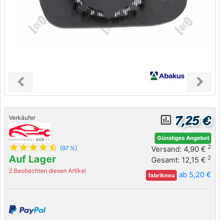
chevron_left
chevron_right
Previous
Next
7,25 €
insert_chart_outlined
Verkäufer
Günstiges Angebot
star
star
star
star
star_half
2
Versand: 4,90 €
(97 %)
Auf Lager
2
Gesamt: 12,15 €
2 Beobachten diesen Artikel
ab 5,20 €
fabrikneu