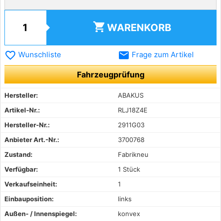
shopping_cart
WARENKORB
favorite_border
email
Wunschliste
Frage zum Artikel
Fahrzeugprüfung
Hersteller:
ABAKUS
Artikel-Nr.:
RLJ18Z4E
Hersteller-Nr.:
2911G03
Anbieter Art.-Nr.:
3700768
Zustand:
Fabrikneu
Verfügbar:
1 Stück
Verkaufseinheit:
1
Einbauposition:
links
Außen- / Innenspiegel:
konvex