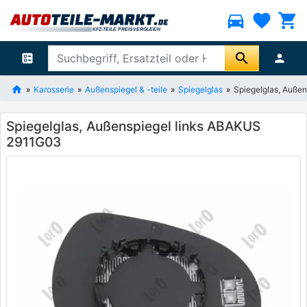
directions_car
favorite
shopping_cart
search
ballot
person
Karosserie
Außenspiegel & -teile
Spiegelglas
Spiegelglas, Auße
Spiegelglas, Außenspiegel links ABAKUS
2911G03