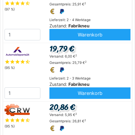
star
star
star
star
star_half
2
Gesamtpreis: 25,91 €
(97 %)
Lieferzeit: 2 - 4 Werktage
Zustand:
Fabrikneu
Warenkorb
19,79 €
2
Versand: 6,00 €
star
star
star
star
star_half
2
Gesamtpreis: 25,79 €
(95 %)
Lieferzeit: 2 - 3 Werktage
Zustand:
Fabrikneu
Warenkorb
20,86 €
2
Versand: 5,95 €
star
star
star
star
star_half
2
Gesamtpreis: 26,81 €
(95 %)