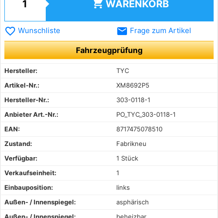
shopping_cart
WARENKORB
favorite_border
email
Wunschliste
Frage zum Artikel
Fahrzeugprüfung
Hersteller:
TYC
Artikel-Nr.:
XM8692P5
Hersteller-Nr.:
303-0118-1
Anbieter Art.-Nr.:
PO_TYC_303-0118-1
EAN:
8717475078510
Zustand:
Fabrikneu
Verfügbar:
1 Stück
Verkaufseinheit:
1
Einbauposition:
links
Außen- / Innenspiegel:
asphärisch
Außen- / Innenspiegel:
beheizbar