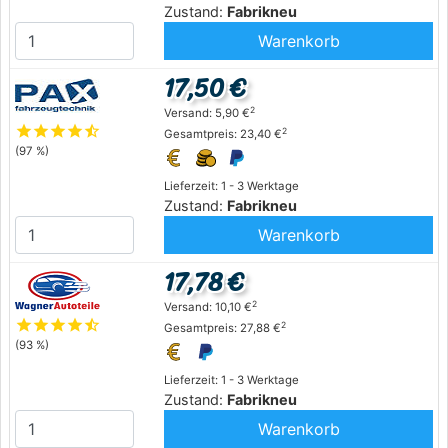
Zustand:
Fabrikneu
Warenkorb
17,50 €
2
Versand: 5,90 €
star
star
star
star
star_half
2
Gesamtpreis: 23,40 €
(97 %)
Lieferzeit: 1 - 3 Werktage
Zustand:
Fabrikneu
Warenkorb
17,78 €
2
Versand: 10,10 €
star
star
star
star
star_half
2
Gesamtpreis: 27,88 €
(93 %)
Lieferzeit: 1 - 3 Werktage
Zustand:
Fabrikneu
Warenkorb