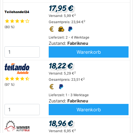
17,95 €
2
Versand: 5,99 €
star
star
star
star
star_outline
2
Gesamtpreis: 23,94 €
(80 %)
Lieferzeit: 2 - 4 Werktage
Zustand:
Fabrikneu
Warenkorb
18,22 €
2
Versand: 5,29 €
star
star
star
star
star_half
2
Gesamtpreis: 23,51 €
(97 %)
Lieferzeit: 1 - 3 Werktage
Zustand:
Fabrikneu
Warenkorb
18,96 €
2
Versand: 6,95 €