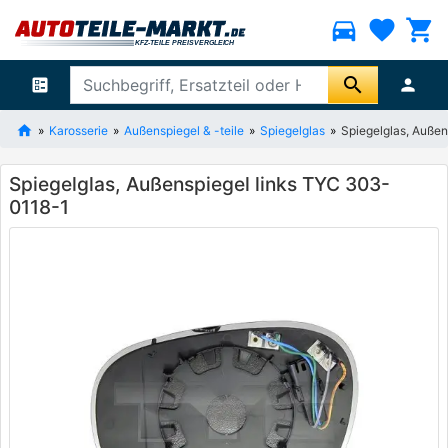
directions_car
favorite
shopping_cart
search
ballot
person
Karosserie
Außenspiegel & -teile
Spiegelglas
Spiegelglas, Auße
Spiegelglas, Außenspiegel links TYC 303-
0118-1