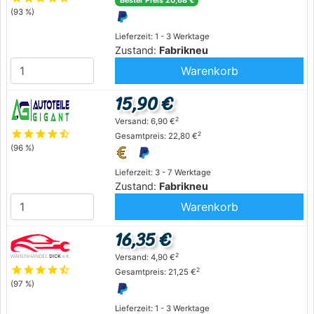
Bester Preis 20,68 €
(93 %)
Lieferzeit: 1 - 3 Werktage
Zustand:
Fabrikneu
Warenkorb
15,90 €
2
Versand: 6,90 €
star
star
star
star
star_half
2
Gesamtpreis: 22,80 €
(96 %)
Lieferzeit: 3 - 7 Werktage
Zustand:
Fabrikneu
Warenkorb
16,35 €
2
Versand: 4,90 €
star
star
star
star
star_half
2
Gesamtpreis: 21,25 €
(97 %)
Lieferzeit: 1 - 3 Werktage