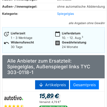
Außen- / Innenspiegel:
ohne automatische Abblendung
Kategorie:
Spiegelglas
alle Angaben ohne Gewähr
more_time
calendar_today
Lieferzeit
Lieferdatum
3
1 - 3 Werktage
10. - 12. Aug.
undo
receipt
Widerrufsrecht
Gewährleistung
30 Tage
24 Monate
Alle Anbieter zum Ersatzteil:
Spiegelglas, Außenspiegel links TYC
303-0118-1
arrow_downward
Artikelpreis
Gesamtpreis
15,89 €
2
Versand: 4,79 €
star
star
star
star
star_half