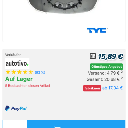
15,89 €
insert_chart_outlined
Verkäufer
Günstiges Angebot
star
star
star
star
star_half
2
Versand: 4,79 €
(93 %)
Auf Lager
2
Gesamt: 20,68 €
5 Beobachten diesen Artikel
ab 17,04 €
fabrikneu