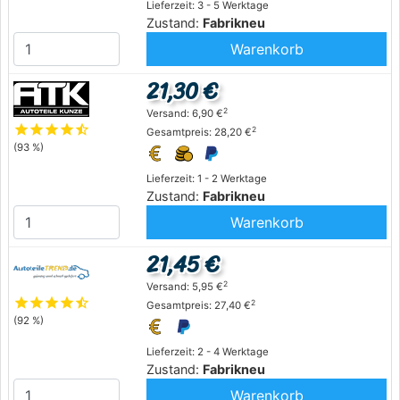
Lieferzeit: 3 - 5 Werktage
Zustand:
Fabrikneu
Warenkorb
21,30 €
2
Versand: 6,90 €
star
star
star
star
star_half
2
Gesamtpreis: 28,20 €
(93 %)
Lieferzeit: 1 - 2 Werktage
Zustand:
Fabrikneu
Warenkorb
21,45 €
2
Versand: 5,95 €
star
star
star
star
star_half
2
Gesamtpreis: 27,40 €
(92 %)
Lieferzeit: 2 - 4 Werktage
Zustand:
Fabrikneu
Warenkorb