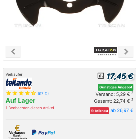
chevron_left
chevron_right
Previous
Next
17,45 €
insert_chart_outlined
Verkäufer
Günstiges Angebot
star
star
star
star
star_half
2
Versand: 5,29 €
(97 %)
Auf Lager
2
Gesamt: 22,74 €
1 Beobachten diesen Artikel
ab 26,97 €
fabrikneu