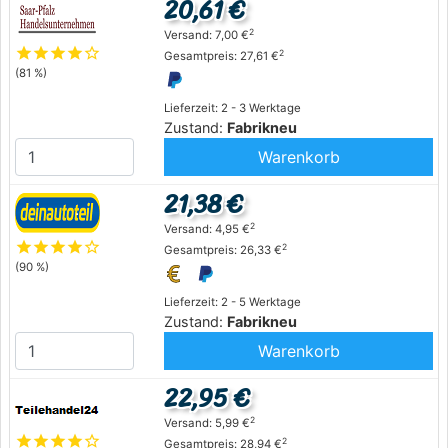
20,61 €
2
Versand: 7,00 €
star
star
star
star
star_outline
2
Gesamtpreis: 27,61 €
(81 %)
Lieferzeit: 2 - 3 Werktage
Zustand:
Fabrikneu
Warenkorb
21,38 €
2
Versand: 4,95 €
star
star
star
star
star_outline
2
Gesamtpreis: 26,33 €
(90 %)
Lieferzeit: 2 - 5 Werktage
Zustand:
Fabrikneu
Warenkorb
22,95 €
2
Versand: 5,99 €
star
star
star
star
star_outline
2
Gesamtpreis: 28,94 €