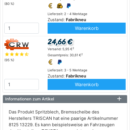
(80 %)
Lieferzeit: 2 - 4 Werktage
Zustand:
Fabrikneu
Warenkorb
24,66 €
2
Versand: 5,95 €
star
star
star
star
star_half
2
Gesamtpreis: 30,61 €
(95 %)
Lieferzeit: 3 - 5 Werktage
Zustand:
Fabrikneu
Warenkorb
Informationen zum Artikel
Das Produkt Spritzblech, Bremsscheibe des
Herstellers TRISCAN hat eine paarige Artikelnummer
8125 13229. Es kann beispielsweise an Fahrzeugen