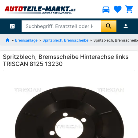
directions_car
favorite
shopping_cart
search
ballot
person
Bremsanlage
Spritzblech, Bremsscheibe
Spritzblech, Bremsschei
Spritzblech, Bremsscheibe Hinterachse links
TRISCAN 8125 13230