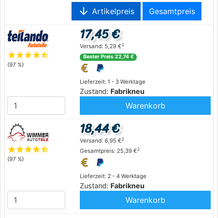
arrow_downward
Artikelpreis
Gesamtpreis
17,45 €
2
Versand: 5,29 €
star
star
star
star
star_half
Bester Preis 22,74 €
(97 %)
Lieferzeit: 1 - 3 Werktage
Zustand:
Fabrikneu
Warenkorb
18,44 €
2
Versand: 6,95 €
star
star
star
star
star_half
2
Gesamtpreis: 25,39 €
(97 %)
Lieferzeit: 2 - 4 Werktage
Zustand:
Fabrikneu
Warenkorb