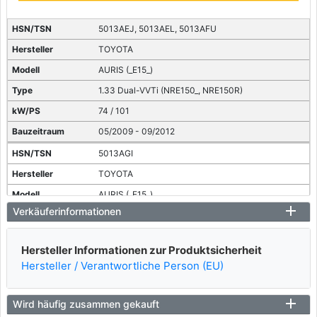
5013AEJ, 5013AEL, 5013AFU
TOYOTA
AURIS (_E15_)
1.33 Dual-VVTi (NRE150_, NRE150R)
74 / 101
05/2009 - 09/2012
5013AGI
TOYOTA
AURIS (_E15_)
Verkäuferinformationen
1.33 Dual-VVTi (NRE150_, NRE150R)
73 / 99
Hersteller Informationen zur Produktsicherheit
01/2010 - 09/2012
Hersteller / Verantwortliche Person (EU)
5013ACZ, 5013ADJ
TOYOTA
Wird häufig zusammen gekauft