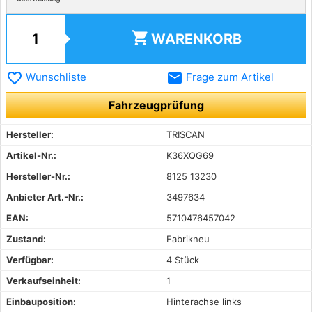
shopping_cart
WARENKORB
favorite_border
email
Wunschliste
Frage zum Artikel
Fahrzeugprüfung
Hersteller:
TRISCAN
Artikel-Nr.:
K36XQG69
Hersteller-Nr.:
8125 13230
Anbieter Art.-Nr.:
3497634
EAN:
5710476457042
Zustand:
Fabrikneu
Verfügbar:
4 Stück
Verkaufseinheit:
1
Einbauposition:
Hinterachse links