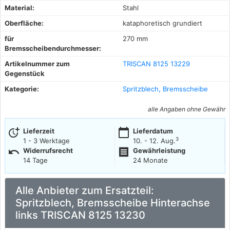
Material:
Stahl
Oberfläche:
kataphoretisch grundiert
für
270 mm
Bremsscheibendurchmesser:
Artikelnummer zum
TRISCAN 8125 13229
Gegenstück
Kategorie:
Spritzblech, Bremsscheibe
alle Angaben ohne Gewähr
more_time
calendar_today
Lieferzeit
Lieferdatum
3
1 - 3 Werktage
10. - 12. Aug.
undo
receipt
Widerrufsrecht
Gewährleistung
14 Tage
24 Monate
Alle Anbieter zum Ersatzteil:
Spritzblech, Bremsscheibe Hinterachse
links TRISCAN 8125 13230