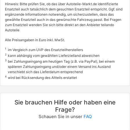
AURIS (_E15_)
Hinweis: Bitte prüfen Sie, ob das über Autoteile-Markt.de identifizierte
Ersatzteil auch tatsächlich dem gesuchten Ersatzteil entspricht. Ggf. sind
1.4 (ZZE150_, ZZE150R)
ergänzende Informationen notwendig, um sicherzustellen, dass das
71 / 97
gewählte Ersatzteil auch in das gewünschte Fahrzeug passt. Bei Fragen
zum Ersatzteil wenden Sie sich bitte direkt an den Anbieter teilando
03/2007 - 09/2012
Autoteile
5013ADB, 5013ADH, 5013AFT
Alle Preisangaben in Euro inkl. MwSt.
TOYOTA
1
im Vergleich zum UVP des Ersatzteilherstellers
AURIS (_E15_)
2
kann abhängig vom gewählten Lieferzielland abweichen
1.4 D-4D (NDE150_, NDE150R)
3
bei Zahlungseingang am heutigen Tag (z.B. via PayPal), bei einem
späteren Zahlungseingang und/oder einem Versand ins Ausland
66 / 90
verschiebt sich das Lieferdatum entsprechend
4
03/2007 - 09/2012
wird bei Rücksendung des Altteils erstattet
5013AFE, 5013AFG, 5013AFV
TOYOTA
Sie brauchen Hilfe oder haben eine
AURIS (_E15_)
Frage?
1.6 (ZRE151_, ZRE151R)
Schauen Sie in unser
FAQ
97 / 132
05/2009 - 09/2012