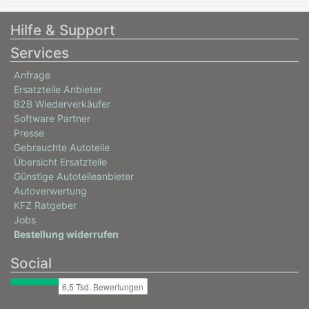
5013ADA, 5013ADI, 5013AGN
Hilfe & Support
TOYOTA
Services
AURIS (_E15_)
Anfrage
1.6 (ZRE151_, ZRE151R)
Ersatzteile Anbieter
91 / 124
B2B Wiederverkäufer
03/2007 - 09/2012
Software Partner
Presse
5013AFF, 5013AFH, 5013AFW
Gebrauchte Autoteile
TOYOTA
Übersicht Ersatzteile
Günstige Autoteileanbieter
AURIS (_E15_)
Autoverwertung
1.8 (ZRE152_, ZRE152R)
KFZ Ratgeber
108 / 147
Jobs
Bestellung widerrufen
02/2009 - 09/2012
Social
5013ADC, 5013ADF, 5013AFR
TOYOTA
AURIS (_E15_)