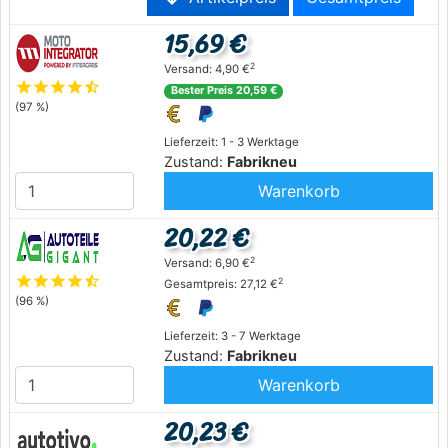
15,69 €
2
Versand: 4,90 €
star
star
star
star
star_half
Bester Preis 20,59 €
(97 %)
Lieferzeit: 1 - 3 Werktage
Zustand:
Fabrikneu
Warenkorb
20,22 €
2
Versand: 6,90 €
star
star
star
star
star_half
2
Gesamtpreis: 27,12 €
(96 %)
Lieferzeit: 3 - 7 Werktage
Zustand:
Fabrikneu
Warenkorb
20,23 €