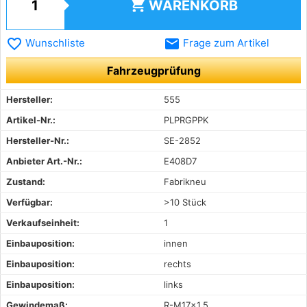
shopping_cart
WARENKORB
favorite_border
email
Wunschliste
Frage zum Artikel
Fahrzeugprüfung
Hersteller:
555
Artikel-Nr.:
PLPRGPPK
Hersteller-Nr.:
SE-2852
Anbieter Art.-Nr.:
E408D7
Zustand:
Fabrikneu
Verfügbar:
>10 Stück
Verkaufseinheit:
1
Einbauposition:
innen
Einbauposition:
rechts
Einbauposition:
links
Gewindemaß:
R-M17×1,5