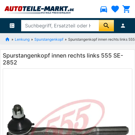
directions_car
favorite
shopping_cart
search
ballot
person
Lenkung
Spurstangenkopf
Spurstangenkopf innen rechts links 55
Spurstangenkopf innen rechts links 555 SE-
2852