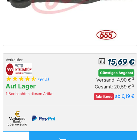
15,69 €
insert_chart_outlined
Verkäufer
Günstiges Angebot
star
star
star
star
star_half
2
Versand: 4,90 €
(97 %)
Auf Lager
2
Gesamt: 20,59 €
1 Beobachten diesen Artikel
ab 6,19 €
fabrikneu