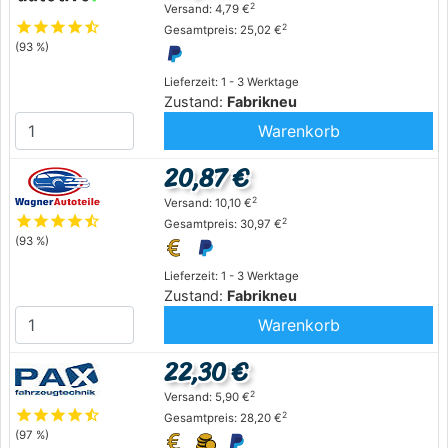
2
Versand: 4,79 €
star
star
star
star
star_half
2
Gesamtpreis: 25,02 €
(93 %)
Lieferzeit: 1 - 3 Werktage
Zustand:
Fabrikneu
Warenkorb
20,87 €
2
Versand: 10,10 €
star
star
star
star
star_half
2
Gesamtpreis: 30,97 €
(93 %)
Lieferzeit: 1 - 3 Werktage
Zustand:
Fabrikneu
Warenkorb
22,30 €
2
Versand: 5,90 €
star
star
star
star
star_half
2
Gesamtpreis: 28,20 €
(97 %)