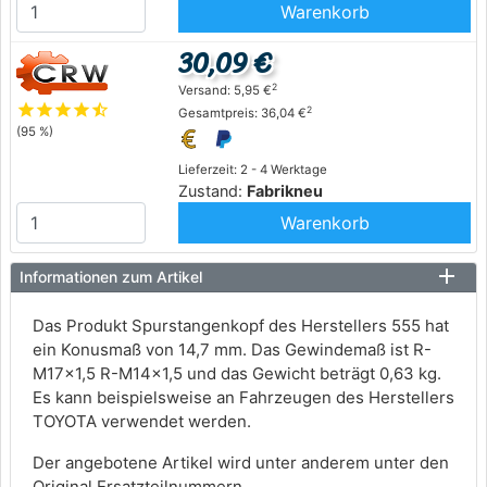
Warenkorb
30,09 €
2
Versand: 5,95 €
star
star
star
star
star_half
2
Gesamtpreis: 36,04 €
(95 %)
Lieferzeit: 2 - 4 Werktage
Zustand:
Fabrikneu
Warenkorb
Informationen zum Artikel
Das Produkt Spurstangenkopf des Herstellers 555 hat
ein Konusmaß von 14,7 mm. Das Gewindemaß ist R-
M17×1,5 R-M14×1,5 und das Gewicht beträgt 0,63 kg.
Es kann beispielsweise an Fahrzeugen des Herstellers
TOYOTA verwendet werden.
Der angebotene Artikel wird unter anderem unter den
Original Ersatzteilnummern