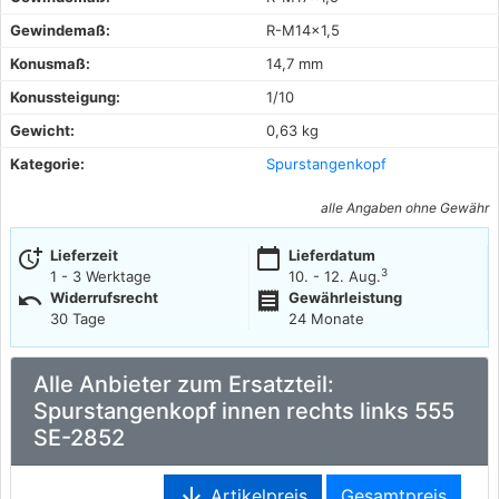
Gewindemaß:
R-M14×1,5
Konusmaß:
14,7 mm
Konussteigung:
1/10
Gewicht:
0,63 kg
Kategorie:
Spurstangenkopf
alle Angaben ohne Gewähr
more_time
calendar_today
Lieferzeit
Lieferdatum
3
1 - 3 Werktage
10. - 12. Aug.
undo
receipt
Widerrufsrecht
Gewährleistung
30 Tage
24 Monate
Alle Anbieter zum Ersatzteil:
Spurstangenkopf innen rechts links 555
SE-2852
arrow_downward
Artikelpreis
Gesamtpreis