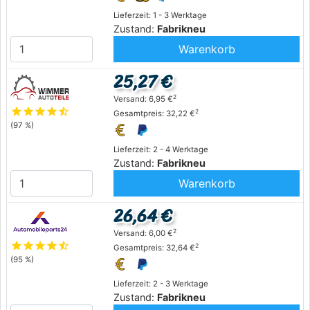
Lieferzeit: 1 - 3 Werktage
Zustand:
Fabrikneu
Warenkorb
25,27 €
2
Versand: 6,95 €
star
star
star
star
star_half
2
Gesamtpreis: 32,22 €
(97 %)
Lieferzeit: 2 - 4 Werktage
Zustand:
Fabrikneu
Warenkorb
26,64 €
2
Versand: 6,00 €
star
star
star
star
star_half
2
Gesamtpreis: 32,64 €
(95 %)
Lieferzeit: 2 - 3 Werktage
Zustand:
Fabrikneu