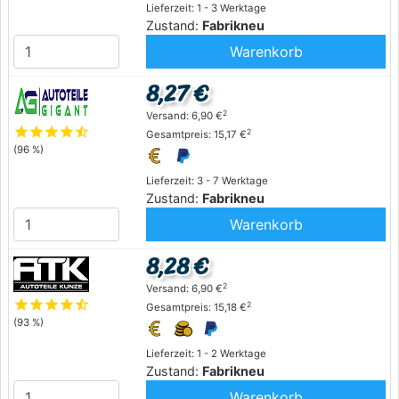
Lieferzeit: 1 - 3 Werktage
Zustand:
Fabrikneu
Warenkorb
8,27 €
2
Versand: 6,90 €
star
star
star
star
star_half
2
Gesamtpreis: 15,17 €
(96 %)
Lieferzeit: 3 - 7 Werktage
Zustand:
Fabrikneu
Warenkorb
8,28 €
2
Versand: 6,90 €
star
star
star
star
star_half
2
Gesamtpreis: 15,18 €
(93 %)
Lieferzeit: 1 - 2 Werktage
Zustand:
Fabrikneu
Warenkorb