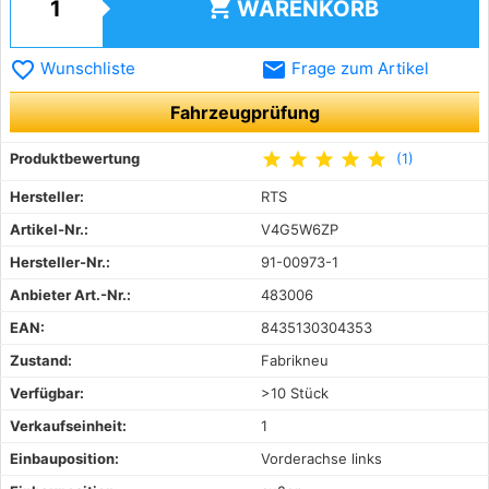
shopping_cart
WARENKORB
favorite_border
email
Wunschliste
Frage zum Artikel
Fahrzeugprüfung
star
star
star
star
star
Produktbewertung
(1)
Hersteller:
RTS
Artikel-Nr.:
V4G5W6ZP
Hersteller-Nr.:
91-00973-1
Anbieter Art.-Nr.:
483006
EAN:
8435130304353
Zustand:
Fabrikneu
Verfügbar:
>10 Stück
Verkaufseinheit:
1
Einbauposition:
Vorderachse links