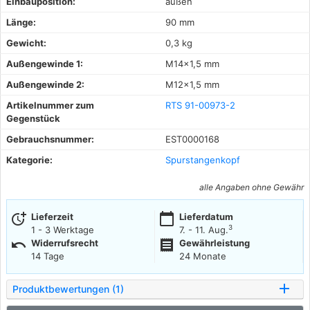
Einbauposition:
außen
Länge:
90 mm
Gewicht:
0,3 kg
Außengewinde 1:
M14x1,5 mm
Außengewinde 2:
M12x1,5 mm
Artikelnummer zum
RTS 91-00973-2
Gegenstück
Gebrauchsnummer:
EST0000168
Kategorie:
Spurstangenkopf
alle Angaben ohne Gewähr
more_time
calendar_today
Lieferzeit
Lieferdatum
3
1 - 3 Werktage
7. - 11. Aug.
undo
receipt
Widerrufsrecht
Gewährleistung
14 Tage
24 Monate
Produktbewertungen (1)