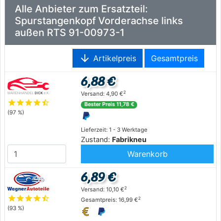
Alle Anbieter zum Ersatzteil:
Spurstangenkopf Vorderachse links
außen RTS 91-00973-1
arrow_downward
Artikelpreis
Gesamtpreis
6,88 €
2
Versand: 4,90 €
star
star
star
star
star_half
Bester Preis 11,78 €
(97 %)
Lieferzeit: 1 - 3 Werktage
Zustand:
Fabrikneu
Warenkorb
6,89 €
2
Versand: 10,10 €
star
star
star
star
star_half
2
Gesamtpreis: 16,99 €
(93 %)