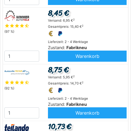
8,45 €
2
Versand: 6,95 €
star
star
star
star
star_half
2
Gesamtpreis: 15,40 €
(97 %)
Lieferzeit: 2 - 4 Werktage
Zustand:
Fabrikneu
Warenkorb
8,75 €
2
Versand: 5,95 €
star
star
star
star
star_half
2
Gesamtpreis: 14,70 €
(92 %)
Lieferzeit: 2 - 4 Werktage
Zustand:
Fabrikneu
Warenkorb
10,73 €