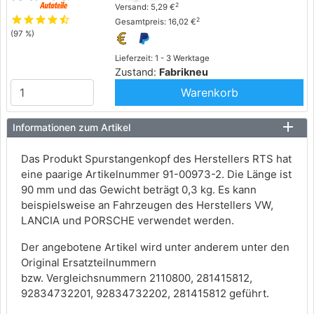
2
Versand: 5,29 €
star
star
star
star
star_half
2
Gesamtpreis: 16,02 €
(97 %)
Lieferzeit: 1 - 3 Werktage
Zustand:
Fabrikneu
Warenkorb
Informationen zum Artikel
Das Produkt Spurstangenkopf des Herstellers RTS hat
eine paarige Artikelnummer 91-00973-2. Die Länge ist
90 mm und das Gewicht beträgt 0,3 kg. Es kann
beispielsweise an Fahrzeugen des Herstellers VW,
LANCIA und PORSCHE verwendet werden.
Der angebotene Artikel wird unter anderem unter den
Original Ersatzteilnummern
bzw. Vergleichsnummern 2110800, 281415812,
92834732201, 92834732202, 281415812 geführt.