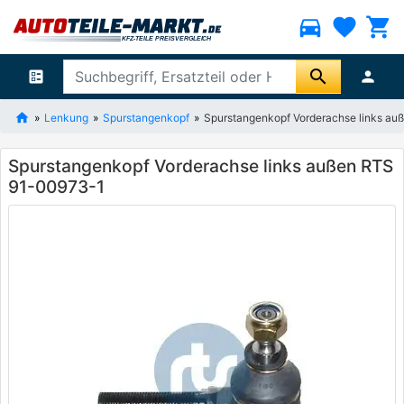
directions_car
favorite
shopping_cart
search
ballot
person
Lenkung
Spurstangenkopf
Spurstangenkopf Vorderachse links a
Spurstangenkopf Vorderachse links außen RTS
91-00973-1