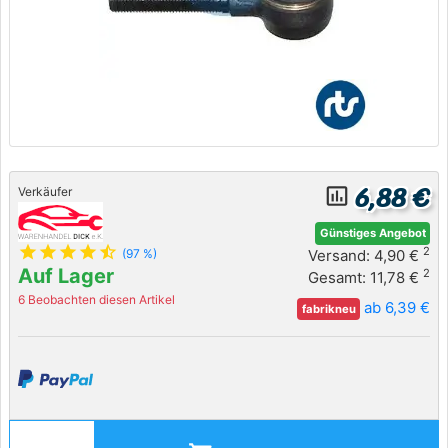
6,88 €
insert_chart_outlined
Verkäufer
Günstiges Angebot
star
star
star
star
star_half
2
Versand: 4,90 €
(97 %)
Auf Lager
2
Gesamt: 11,78 €
6 Beobachten diesen Artikel
ab 6,39 €
fabrikneu