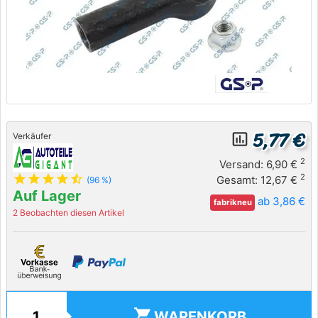
5,77 €
insert_chart_outlined
Verkäufer
2
Versand: 6,90 €
star
star
star
star
star_half
2
Gesamt: 12,67 €
(96 %)
Auf Lager
ab 3,86 €
fabrikneu
2 Beobachten diesen Artikel
shopping_cart
WARENKORB