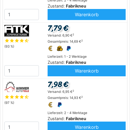
Lieferzeit: 2 - 4 Werktage
Zustand:
Fabrikneu
Warenkorb
7,79 €
2
Versand: 6,90 €
star
star
star
star
star_half
2
Gesamtpreis: 14,69 €
(93 %)
Lieferzeit: 1 - 2 Werktage
Zustand:
Fabrikneu
Warenkorb
7,98 €
2
Versand: 6,95 €
star
star
star
star
star_half
2
Gesamtpreis: 14,93 €
(97 %)
Lieferzeit: 2 - 4 Werktage
Zustand:
Fabrikneu
Warenkorb