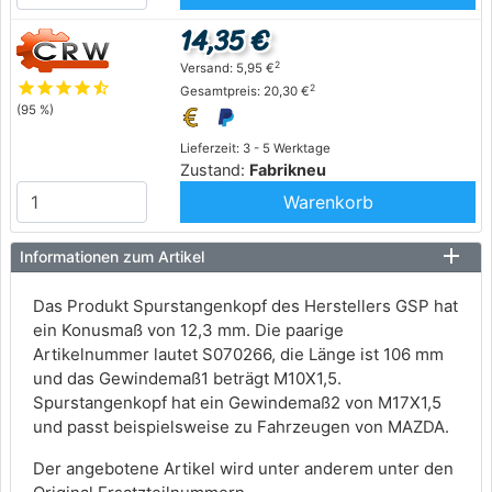
14,35 €
2
Versand: 5,95 €
star
star
star
star
star_half
2
Gesamtpreis: 20,30 €
(95 %)
Lieferzeit: 3 - 5 Werktage
Zustand:
Fabrikneu
Warenkorb
Informationen zum Artikel
Das Produkt Spurstangenkopf des Herstellers GSP hat
ein Konusmaß von 12,3 mm. Die paarige
Artikelnummer lautet S070266, die Länge ist 106 mm
und das Gewindemaß1 beträgt M10X1,5.
Spurstangenkopf hat ein Gewindemaß2 von M17X1,5
und passt beispielsweise zu Fahrzeugen von MAZDA.
Der angebotene Artikel wird unter anderem unter den