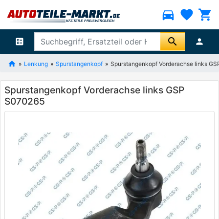
directions_car
favorite
shopping_cart
search
ballot
person
Lenkung
Spurstangenkopf
Spurstangenkopf Vorderachse links G
Spurstangenkopf Vorderachse links GSP
S070265