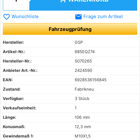
favorite_border
email
Wunschliste
Frage zum Artikel
Fahrzeugprüfung
Hersteller:
GSP
Artikel-Nr.:
685EQZ74
Hersteller-Nr.:
S070265
Anbieter Art.-Nr.:
2424590
EAN:
6928536156845
Zustand:
Fabrikneu
Verfügbar:
3 Stück
Verkaufseinheit:
1
Länge:
106 mm
Konusmaß:
12,3 mm
Gewindemaß 1:
M10X1,5