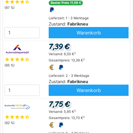
star
star
star
star
star_half
Bester Preis 11,58 €
(97 %)
Lieferzeit: 1 - 3 Werktage
Zustand:
Fabrikneu
Warenkorb
7,39 €
2
Versand: 6,00 €
star
star
star
star
star_half
2
Gesamtpreis: 13,39 €
(95 %)
Lieferzeit: 2 - 3 Werktage
Zustand:
Fabrikneu
Warenkorb
7,75 €
2
Versand: 5,95 €
star
star
star
star
star_half
2
Gesamtpreis: 13,70 €
(92 %)