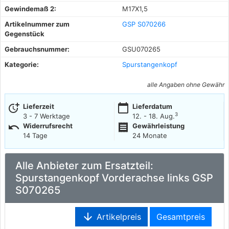
Gewindemaß 2:
M17X1,5
Artikelnummer zum
GSP S070266
Gegenstück
Gebrauchsnummer:
GSU070265
Kategorie:
Spurstangenkopf
alle Angaben ohne Gewähr
more_time
calendar_today
Lieferzeit
Lieferdatum
3
3 - 7 Werktage
12. - 18. Aug.
undo
receipt
Widerrufsrecht
Gewährleistung
14 Tage
24 Monate
Alle Anbieter zum Ersatzteil:
Spurstangenkopf Vorderachse links GSP
S070265
arrow_downward
Artikelpreis
Gesamtpreis