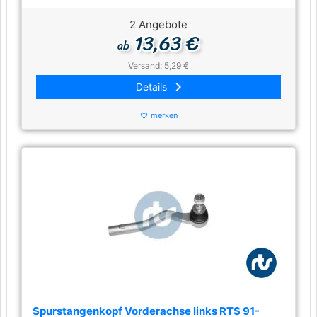
2 Angebote
13,63 €
ab
Versand: 5,29 €
keyboard_arrow_right
Details
merken
favorite_border
Spurstangenkopf Vorderachse links RTS 91-