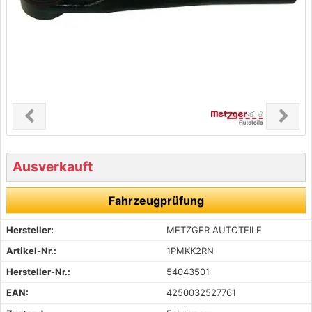
chevron_left
chevron_right
Previous
Next
Ausverkauft
Fahrzeugprüfung
Hersteller:
METZGER AUTOTEILE
Artikel-Nr.:
1PMKK2RN
Hersteller-Nr.:
54043501
EAN:
4250032527761