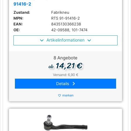
91416-2
Zustand:
Fabrikneu
MPN:
RTS 91-91416-2
EAN:
8435130366238
OE:
42-09588, 101-7474
Artikelinformationen
8 Angebote
14,21 €
ab
Versand: 6,90 €
keyboard_arrow_right
Details
merken
favorite_border