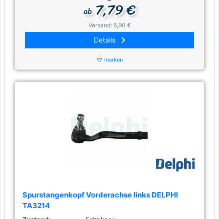
7,79 €
ab
Versand: 6,90 €
keyboard_arrow_right
Details
merken
favorite_border
Spurstangenkopf Vorderachse links DELPHI
TA3214