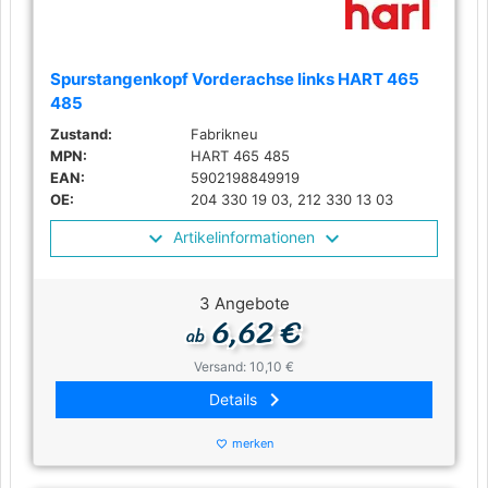
Spurstangenkopf Vorderachse links HART 465
485
Zustand:
Fabrikneu
MPN:
HART 465 485
EAN:
5902198849919
OE:
204 330 19 03, 212 330 13 03
Artikelinformationen
3 Angebote
6,62 €
ab
Versand: 10,10 €
keyboard_arrow_right
Details
merken
favorite_border