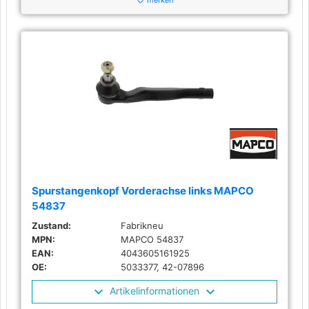
merken
favorite_border
Spurstangenkopf Vorderachse links MAPCO
54837
Zustand:
Fabrikneu
MPN:
MAPCO 54837
EAN:
4043605161925
OE:
5033377, 42-07896
Artikelinformationen