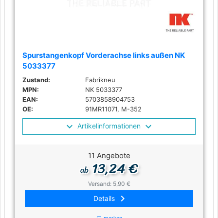
Spurstangenkopf Vorderachse links außen NK
5033377
Zustand:
Fabrikneu
MPN:
NK 5033377
EAN:
5703858904753
OE:
91MR11071, M-352
Artikelinformationen
11 Angebote
13,24 €
ab
Versand: 5,90 €
keyboard_arrow_right
Details