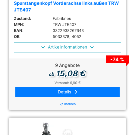
Spurstangenkopf Vorderachse links außen TRW
JTE407
Zustand:
Fabrikneu
MPN:
TRW JTE407
EAN:
3322938267643
OE:
5033378, 4052
Artikelinformationen
-74 %
9 Angebote
15,08 €
ab
Versand: 6,90 €
keyboard_arrow_right
Details
merken
favorite_border