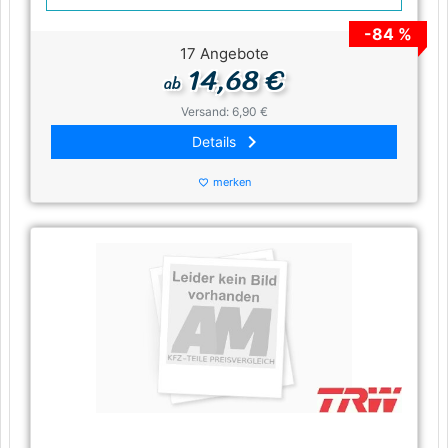
-84 %
17 Angebote
14,68 €
ab
Versand: 6,90 €
keyboard_arrow_right
Details
merken
favorite_border