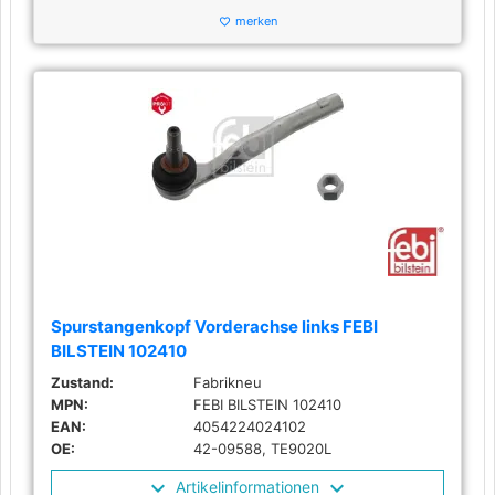
merken
favorite_border
Spurstangenkopf Vorderachse links FEBI
BILSTEIN 102410
Zustand:
Fabrikneu
MPN:
FEBI BILSTEIN 102410
EAN:
4054224024102
OE:
42-09588, TE9020L
Artikelinformationen