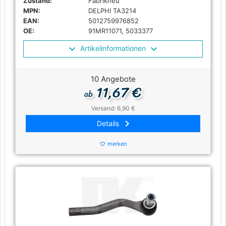
Zustand:
Fabrikneu
MPN:
DELPHI TA3214
EAN:
5012759976852
OE:
91MR11071, 5033377
Artikelinformationen
10 Angebote
11,67 €
ab
Versand: 6,90 €
keyboard_arrow_right
Details
merken
favorite_border