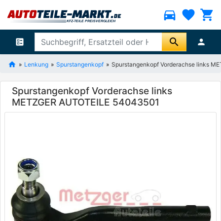
directions_car
favorite
shopping_cart
search
ballot
person
Lenkung
Spurstangenkopf
Spurstangenkopf Vorderachse links 
Spurstangenkopf Vorderachse links
METZGER AUTOTEILE 54043501