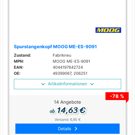
Spurstangenkopf MOOG ME-ES-9091
Zustand:
Fabrikneu
MPN:
MOOG ME-ES-9091
EAN:
4044197642724
OE:
49399067, 206251
Artikelinformationen
-78 %
14 Angebote
14,63 €
ab
Versand: 6,90 €
keyboard_arrow_right
Details