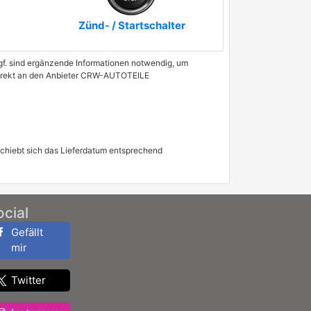
Zünd- / Startschalter
 Ggf. sind ergänzende Informationen notwendig, um
e direkt an den Anbieter CRW-AUTOTEILE
schiebt sich das Lieferdatum entsprechend
ocial
Gefällt
mir
Twitter