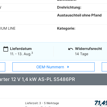
W
Drehrichtung:
Austauschteil ohne Pfand
IUM LINE
Kategorie:
calendar_today
undo
Lieferdatum
Widerrufsrecht
3
11. - 13. Aug.
14 Tage
arrow_right
OEM-Nummern
Starter 12 V 1,4 kW AS-PL S5486PR
71,4
Lieferzeit: 3 - 5 Werktage