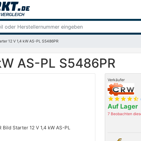
arter 12 V 1,4 kW AS-PL S5486PR
4 kW AS-PL S5486PR
Verkäufer
star
star
star
star
star_half
Auf Lager
7 Beobachten diese