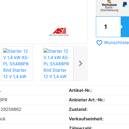
favorite_border
Wunschliste
chevron_right
Next
L
Artikel-Nr.:
6PR
Anbieter Art.-Nr.:
129259862
Zustand:
ück
Verkaufseinheit:
Zähnezahl: