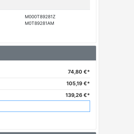
M000T89281Z
M0T89281AM
74,80 €*
105,19 €*
139,26 €*
290,95 €*