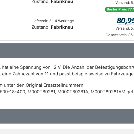
Zustand:
Fabrikneu
Versand: 5
Bester Preis 77,
80,9
Lieferzeit: 2 - 4 Werktage
Zustand:
Fabrikneu
Versand: 5
Gesamtpreis: 86
 hat eine Spannung von 12 V. Die Anzahl der Befestigungsbohru
at eine Zähnezahl von 11 und passt beispielsweise zu Fahrzeu
m unter den Original Ersatzteilnummern
PE09-18-400, M000T89281, M000T89281A, M000T89281AM gefü