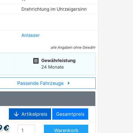
Drehrichtung im Uhrzeigersinn
Anlasser
alle Angaben ohne Gewähr
receipt
Gewährleistung
24 Monate
arrow_right
Passende Fahrzeuge
arrow_downward
Artikelpreis
Gesamtpreis
9 €
Warenkorb