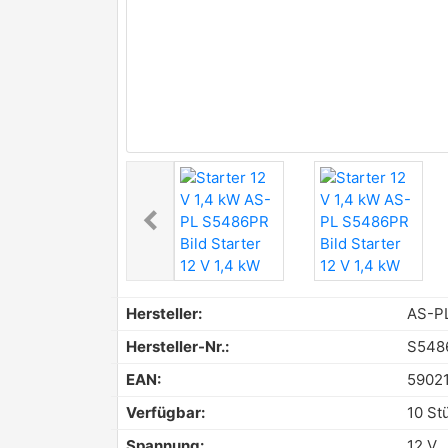
chevron_left
Previous
Hersteller:
AS-P
Hersteller-Nr.:
S548
EAN:
5902
Verfügbar:
10 St
Spannung:
12 V