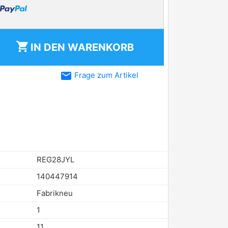
shopping_cart
IN DEN
WARENKORB
email
Frage zum Artikel
REG28JYL
140447914
Fabrikneu
1
11