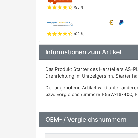
star
star
star
star
star_half
(95 %)
star
star
star
star
star_half
(92 %)
Informationen zum Artikel
Das Produkt Starter des Herstellers AS-PL
Drehrichtung im Uhrzeigersinn. Starter h
Der angebotene Artikel wird unter andere
bzw. Vergleichsnummern P55W-18-400, 
OEM- / Vergleichsnummern