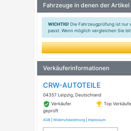
Fahrzeuge in denen der Artikel
DELCO REMY
HC-Cargo
WICHTIG!
Die Fahrzeugprüfung ist nur e
LUCAS
passt. Wenn möglich vergleichen Sie b
premium Marke
PowerMax
WAI
Verkäuferinformationen
CRW-AUTOTEILE
04357 Leipzig, Deutschland
verified_user
emoji_events
Verkäufer
Top Verkäufe
geprüft
AGB
|
Widerrufsbelehrung
|
Impressum