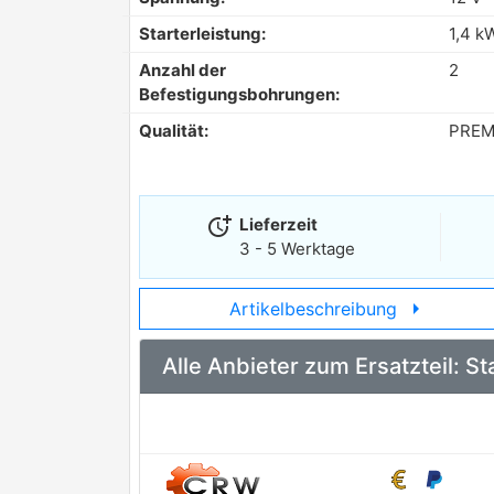
Starterleistung:
1,4 k
Anzahl der
2
Befestigungsbohrungen:
Qualität:
PREM
more_time
Lieferzeit
3 - 5 Werktage
arrow_right
Artikelbeschreibung
Alle Anbieter zum Ersatzteil: 