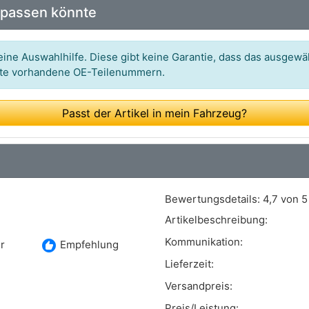
 passen könnte
Art.-Nr.: DRS0929
Art.-Nr.: 116251
ine Auswahlhilfe. Diese gibt keine Garantie, dass das ausgewäh
itte vorhandene OE-Teilenummern.
Art.-Nr.: LRS03842
Art.-Nr.: 88214652
Passt der Artikel in mein Fahrzeug?
Art.-Nr.: 31073N
Bewertungsdetails:
4,7 von 5
Artikelbeschreibung:
Kommunikation:
recommend
r
Empfehlung
Lieferzeit:
Versandpreis:
Preis/Leistung: