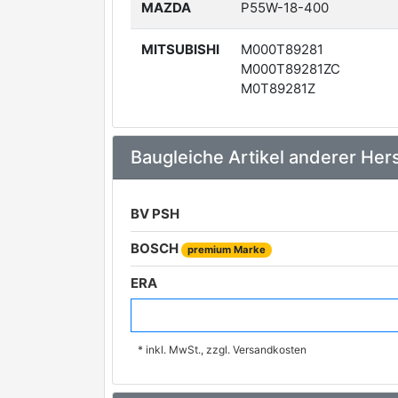
MAZDA
P55W-18-400
MITSUBISHI
M000T89281
M000T89281ZC
M0T89281Z
Baugleiche Artikel anderer Hers
BV PSH
BOSCH
premium Marke
ERA
ELSTOCK
* inkl. MwSt., zzgl. Versandkosten
AS-PL
CASCO