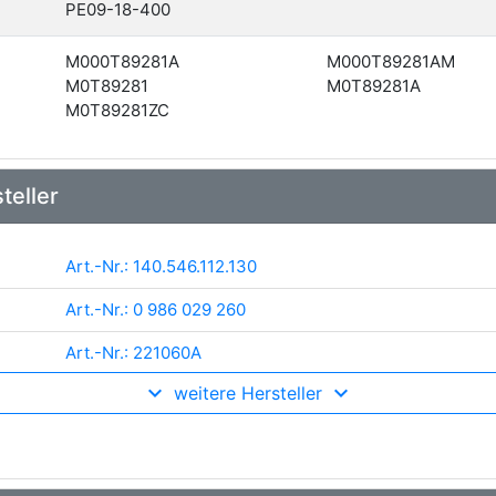
PE09-18-400
M000T89281A
M000T89281AM
M0T89281
M0T89281A
M0T89281ZC
teller
Art.-Nr.: 140.546.112.130
Art.-Nr.: 0 986 029 260
Art.-Nr.: 221060A
weitere Hersteller
Art.-Nr.: 25-5015
Art.-Nr.: 041298
Art.-Nr.: CST35323GS