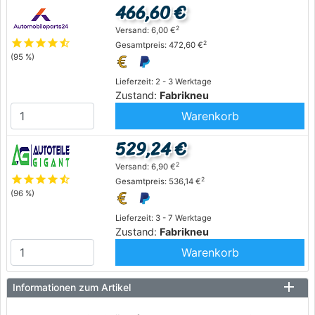
466,60 €
2
Versand: 6,00 €
star
star
star
star
star_half
2
Gesamtpreis: 472,60 €
(95 %)
Lieferzeit: 2 - 3 Werktage
Zustand:
Fabrikneu
Warenkorb
529,24 €
2
Versand: 6,90 €
star
star
star
star
star_half
2
Gesamtpreis: 536,14 €
(96 %)
Lieferzeit: 3 - 7 Werktage
Zustand:
Fabrikneu
Warenkorb
Informationen zum Artikel