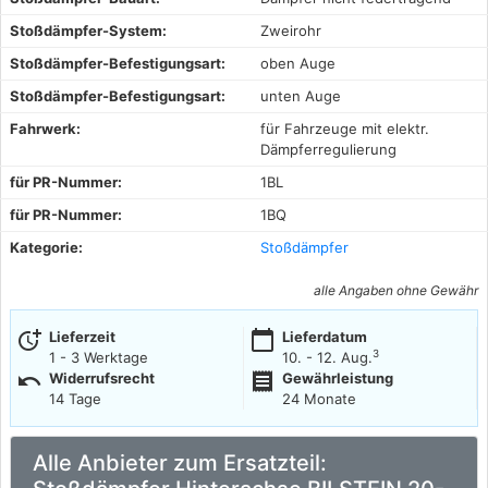
Stoßdämpfer-System:
Zweirohr
Stoßdämpfer-Befestigungsart:
oben Auge
Stoßdämpfer-Befestigungsart:
unten Auge
Fahrwerk:
für Fahrzeuge mit elektr.
Dämpferregulierung
für PR-Nummer:
1BL
für PR-Nummer:
1BQ
Kategorie:
Stoßdämpfer
alle Angaben ohne Gewähr
more_time
calendar_today
Lieferzeit
Lieferdatum
3
1 - 3 Werktage
10. - 12. Aug.
undo
receipt
Widerrufsrecht
Gewährleistung
14 Tage
24 Monate
Alle Anbieter zum Ersatzteil: