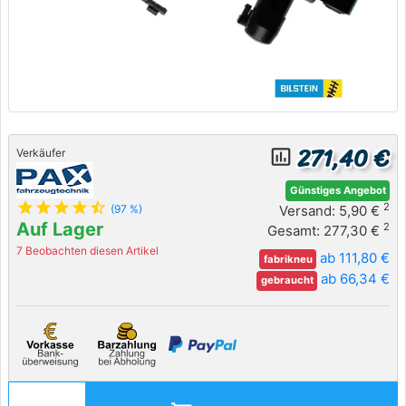
271,40 €
insert_chart_outlined
Verkäufer
Günstiges Angebot
star
star
star
star
star_half
2
Versand: 5,90 €
(97 %)
Auf Lager
2
Gesamt: 277,30 €
7 Beobachten diesen Artikel
ab 111,80 €
fabrikneu
ab 66,34 €
gebraucht