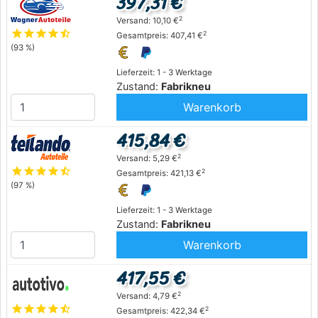
397,31 €
2
Versand: 10,10 €
star
star
star
star
star_half
2
Gesamtpreis: 407,41 €
(93 %)
Lieferzeit: 1 - 3 Werktage
Zustand:
Fabrikneu
Warenkorb
415,84 €
2
Versand: 5,29 €
star
star
star
star
star_half
2
Gesamtpreis: 421,13 €
(97 %)
Lieferzeit: 1 - 3 Werktage
Zustand:
Fabrikneu
Warenkorb
417,55 €
2
Versand: 4,79 €
star
star
star
star
star_half
2
Gesamtpreis: 422,34 €