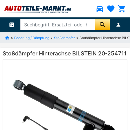
directions_car
favorite
shopping_cart
search
ballot
person
Federung / Dämpfung
Stoßdämpfer
Stoßdämpfer Hinterachse BIL
Stoßdämpfer Hinterachse BILSTEIN 20-254711