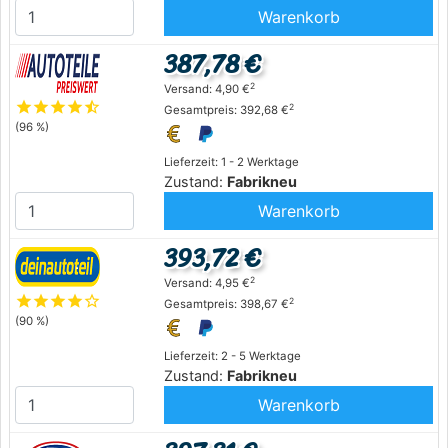
Warenkorb
387,78 €
2
Versand: 4,90 €
star
star
star
star
star_half
2
Gesamtpreis: 392,68 €
(96 %)
Lieferzeit: 1 - 2 Werktage
Zustand:
Fabrikneu
Warenkorb
393,72 €
2
Versand: 4,95 €
star
star
star
star
star_outline
2
Gesamtpreis: 398,67 €
(90 %)
Lieferzeit: 2 - 5 Werktage
Zustand:
Fabrikneu
Warenkorb