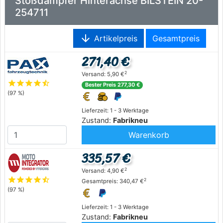
Stoßdämpfer Hinterachse BILSTEIN 20-
254711
arrow_downward
Artikelpreis
Gesamtpreis
271,40 €
2
Versand: 5,90 €
star
star
star
star
star_half
Bester Preis 277,30 €
(97 %)
Lieferzeit: 1 - 3 Werktage
Zustand:
Fabrikneu
Warenkorb
335,57 €
2
Versand: 4,90 €
star
star
star
star
star_half
2
Gesamtpreis: 340,47 €
(97 %)
Lieferzeit: 1 - 3 Werktage
Zustand:
Fabrikneu