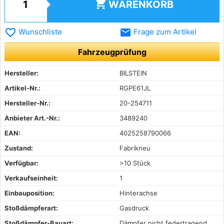
shopping_cart
WARENKORB
favorite_border
email
Wunschliste
Frage zum Artikel
Fahrzeugprüfung
Hersteller:
BILSTEIN
Artikel-Nr.:
RGPE61JL
Hersteller-Nr.:
20-254711
Anbieter Art.-Nr.:
3489240
EAN:
4025258790066
Zustand:
Fabrikneu
Verfügbar:
>10 Stück
Verkaufseinheit:
1
Einbauposition:
Hinterachse
Stoßdämpferart:
Gasdruck
Stoßdämpfer-Bauart:
Dämpfer nicht federtragend