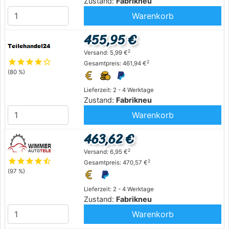
Zustand:
Fabrikneu
Warenkorb
455,95 €
2
Versand: 5,99 €
star
star
star
star
star_outline
2
Gesamtpreis: 461,94 €
(80 %)
Lieferzeit: 2 - 4 Werktage
Zustand:
Fabrikneu
Warenkorb
463,62 €
2
Versand: 6,95 €
star
star
star
star
star_half
2
Gesamtpreis: 470,57 €
(97 %)
Lieferzeit: 2 - 4 Werktage
Zustand:
Fabrikneu
Warenkorb