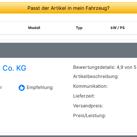
Passt der Artikel in mein Fahrzeug?
Modell
Typ
kW / PS
 Co. KG
Bewertungsdetails:
4,9 von 5
Artikelbeschreibung:
Kommunikation:
recommend
r
Empfehlung
Lieferzeit:
Versandpreis:
Preis/Leistung: