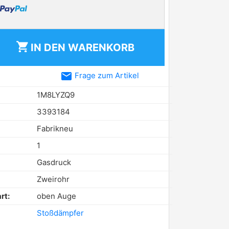
shopping_cart
IN DEN
WARENKORB
email
Frage zum Artikel
1M8LYZQ9
3393184
Fabrikneu
1
Gasdruck
Zweirohr
rt:
oben Auge
Stoßdämpfer