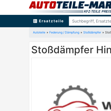
ballot
Ersatzteile
Autoteile
Federung / Dämpfung
Stoßdämpfer
Sto
Stoßdämpfer H