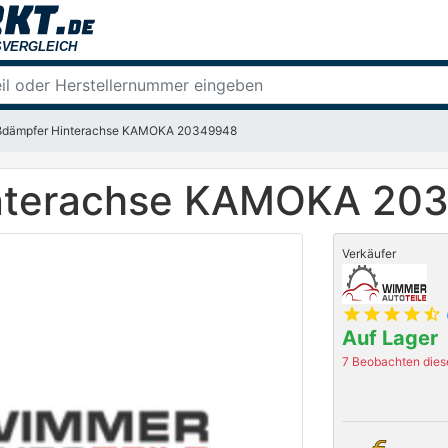
ßdämpfer Hinterachse KAMOKA 20349948
interachse KAMOKA 20
Verkäufer
star
star
star
star
star_half
Auf Lager
7 Beobachten diese