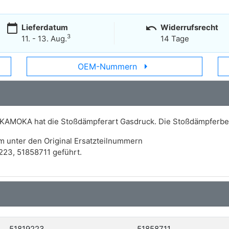
calendar_today
undo
Lieferdatum
Widerrufsrecht
3
11. - 13. Aug.
14 Tage
arrow_right
OEM-Nummern
 KAMOKA hat die Stoßdämpferart Gasdruck. Die Stoßdämpferbef
m unter den Original Ersatzteilnummern
23, 51858711 geführt.
51819223
51858711