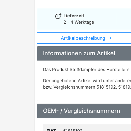
more_time
Lieferzeit
2 - 4 Werktage
arrow_right
Artikelbeschreibung
Informationen zum Artikel
Das Produkt Stoßdämpfer des Herstellers
Der angebotene Artikel wird unter andere
bzw. Vergleichsnummern 51815192, 518192
OEM- / Vergleichsnummern
FIAT
51815192