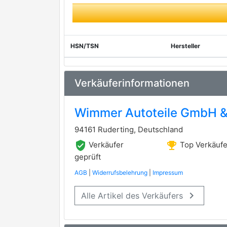
HSN/TSN
Hersteller
Verkäuferinformationen
Wimmer Autoteile GmbH &
94161 Ruderting, Deutschland
verified_user
emoji_events
Verkäufer
Top Verkäufe
geprüft
AGB
|
Widerrufsbelehrung
|
Impressum
keyboard_arrow_right
Alle Artikel des Verkäufers