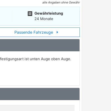
alle Angaben ohne Gewähr
receipt
Gewährleistung
24 Monate
arrow_right
Passende Fahrzeuge
estigungsart ist unten Auge oben Auge.