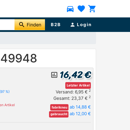
directions_car
favorite
shopping_cart
search
Finden
B2B
person
Login
349948
16,42 €
insert_chart_outlined
Letzter Artikel
2
Versand: 6,95 €
(97 %)
2
Gesamt: 23,37 €
n Artikel
ab 14,88 €
fabrikneu
ab 12,00 €
gebraucht