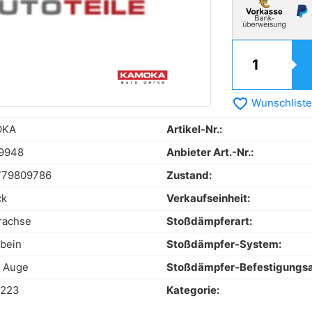
favorite_border
Wunschliste
OKA
Artikel-Nr.:
9948
Anbieter Art.-Nr.:
779809786
Zustand:
ck
Verkaufseinheit:
rachse
Stoßdämpferart:
bein
Stoßdämpfer-System:
 Auge
Stoßdämpfer-Befestigungsa
9223
Kategorie: