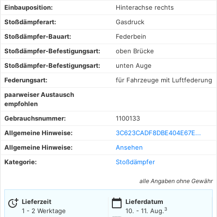
Einbauposition:
Hinterachse rechts
Stoßdämpferart:
Gasdruck
Stoßdämpfer-Bauart:
Federbein
Stoßdämpfer-Befestigungsart:
oben Brücke
Stoßdämpfer-Befestigungsart:
unten Auge
Federungsart:
für Fahrzeuge mit Luftfederung
paarweiser Austausch
empfohlen
Gebrauchsnummer:
1100133
Allgemeine Hinweise:
3C623CADF8DBE404E67E...
Allgemeine Hinweise:
Ansehen
Kategorie:
Stoßdämpfer
alle Angaben ohne Gewähr
more_time
calendar_today
Lieferzeit
Lieferdatum
3
1 - 2 Werktage
10. - 11. Aug.