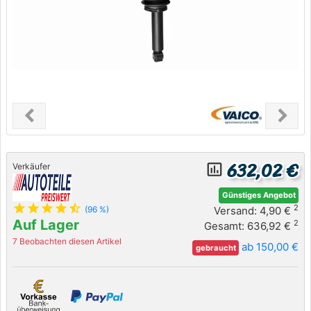
chevron_left
chevron_right
Previous
Next
632,02 €
insert_chart_outlined
Verkäufer
Günstiges Angebot
star
star
star
star
star_half
2
Versand: 4,90 €
(96 %)
Auf Lager
2
Gesamt: 636,92 €
7 Beobachten diesen Artikel
ab 150,00 €
gebraucht