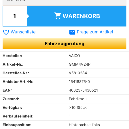
shopping_cart
WARENKORB
favorite_border
email
Wunschliste
Frage zum Artikel
Fahrzeugprüfung
Hersteller:
VAICO
Artikel-Nr.:
GMM4V24P
Hersteller-Nr.:
V58-0284
Anbieter Art.-Nr.:
16418876-0
EAN:
4062375436521
Zustand:
Fabrikneu
Verfügbar:
>10 Stück
Verkaufseinheit:
1
Einbauposition:
Hinterachse links