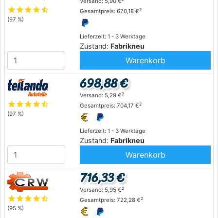
Versand: 5,90 €
star
star
star
star
star_half
2
Gesamtpreis: 670,18 €
(97 %)
Lieferzeit: 1 - 3 Werktage
Zustand:
Fabrikneu
Warenkorb
698,88 €
2
Versand: 5,29 €
star
star
star
star
star_half
2
Gesamtpreis: 704,17 €
(97 %)
Lieferzeit: 1 - 3 Werktage
Zustand:
Fabrikneu
Warenkorb
716,33 €
2
Versand: 5,95 €
star
star
star
star
star_half
2
Gesamtpreis: 722,28 €
(95 %)