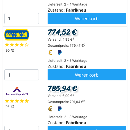
Lieferzeit: 2 - 4 Werktage
Zustand:
Fabrikneu
Warenkorb
774,52 €
2
Versand: 4,95 €
star
star
star
star
star_outline
2
Gesamtpreis: 779,47 €
(90 %)
Lieferzeit: 2 - 5 Werktage
Zustand:
Fabrikneu
Warenkorb
785,94 €
2
Versand: 6,00 €
star
star
star
star
star_half
2
Gesamtpreis: 791,94 €
(95 %)
Lieferzeit: 2 - 3 Werktage
Zustand:
Fabrikneu