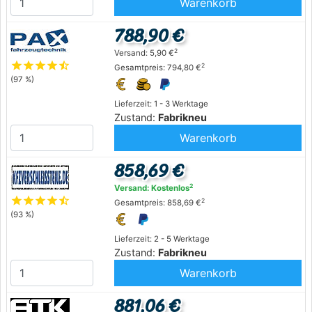
Warenkorb
788,90 €
2
Versand: 5,90 €
star
star
star
star
star_half
2
Gesamtpreis: 794,80 €
(97 %)
Lieferzeit: 1 - 3 Werktage
Zustand:
Fabrikneu
Warenkorb
858,69 €
2
Versand: Kostenlos
star
star
star
star
star_half
2
Gesamtpreis: 858,69 €
(93 %)
Lieferzeit: 2 - 5 Werktage
Zustand:
Fabrikneu
Warenkorb
881,06 €