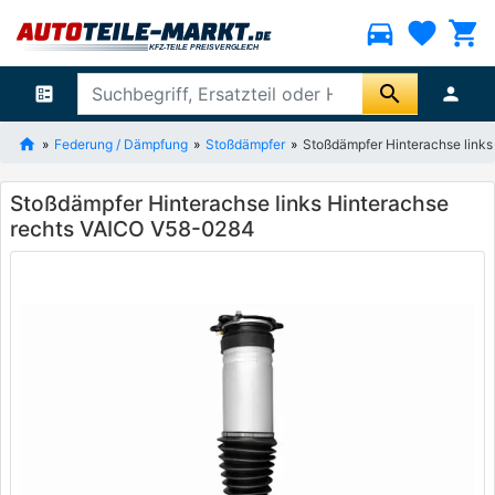
directions_car
favorite
shopping_cart
search
ballot
person
Federung / Dämpfung
Stoßdämpfer
Stoßdämpfer Hinterachse link
Stoßdämpfer Hinterachse links Hinterachse
rechts VAICO V58-0284