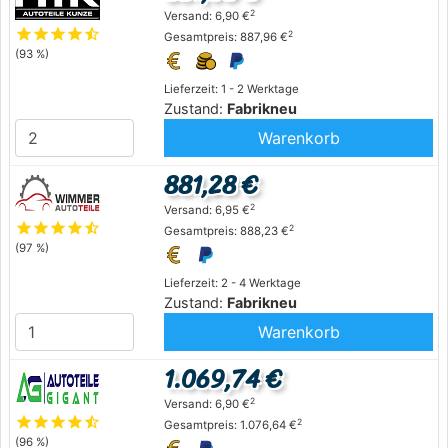
2
Versand: 6,90 €
star
star
star
star
star_half
2
Gesamtpreis: 887,96 €
(93 %)
Lieferzeit: 1 - 2 Werktage
Zustand:
Fabrikneu
Warenkorb
881,28 €
2
Versand: 6,95 €
star
star
star
star
star_half
2
Gesamtpreis: 888,23 €
(97 %)
Lieferzeit: 2 - 4 Werktage
Zustand:
Fabrikneu
Warenkorb
1.069,74 €
2
Versand: 6,90 €
star
star
star
star
star_half
2
Gesamtpreis: 1.076,64 €
(96 %)