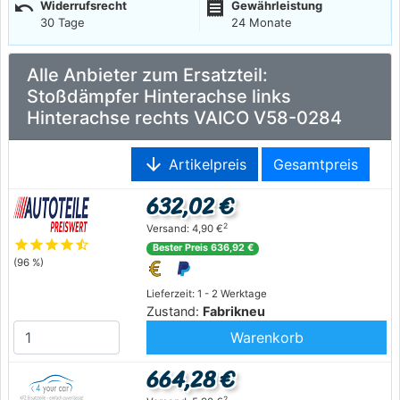
undo
receipt
Widerrufsrecht
Gewährleistung
30 Tage
24 Monate
Alle Anbieter zum Ersatzteil:
Stoßdämpfer Hinterachse links
Hinterachse rechts VAICO V58-0284
arrow_downward
Artikelpreis
Gesamtpreis
632,02 €
2
Versand: 4,90 €
star
star
star
star
star_half
Bester Preis 636,92 €
(96 %)
Lieferzeit: 1 - 2 Werktage
Zustand:
Fabrikneu
Warenkorb
664,28 €
2