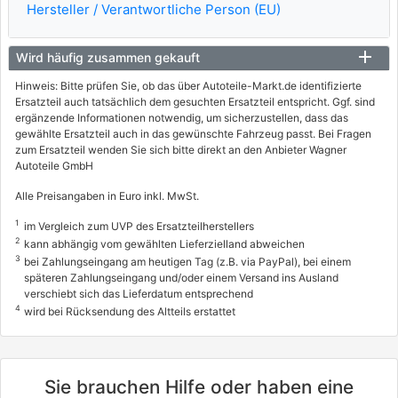
Hersteller / Verantwortliche Person (EU)
81 / 110
01/2010 - 12/2013
Wird häufig zusammen gekauft
1329ABD, 3144ADR
info
Hinweis: Bitte prüfen Sie, ob das über Autoteile-Markt.de identifizierte
Ersatzteil auch tatsächlich dem gesuchten Ersatzteil entspricht. Ggf. sind
NISSAN
ergänzende Informationen notwendig, um sicherzustellen, dass das
gewählte Ersatzteil auch in das gewünschte Fahrzeug passt. Bei Fragen
QASHQAI / QASHQAI +2 I (J10, NJ10, JJ10E)
zum Ersatzteil wenden Sie sich bitte direkt an den Anbieter Wagner
Autoteile GmbH
1.5 dCi
78 / 106
Alle Preisangaben in Euro inkl. MwSt.
11/2006 - 11/2013
1
im Vergleich zum UVP des Ersatzteilherstellers
2
kann abhängig vom gewählten Lieferzielland abweichen
1329ABB, 3144ADS
3
info
bei Zahlungseingang am heutigen Tag (z.B. via PayPal), bei einem
späteren Zahlungseingang und/oder einem Versand ins Ausland
NISSAN
verschiebt sich das Lieferdatum entsprechend
4
wird bei Rücksendung des Altteils erstattet
QASHQAI / QASHQAI +2 I (J10, NJ10, JJ10E)
1.6
84 / 114
Sie brauchen Hilfe oder haben eine
02/2007 - 12/2013