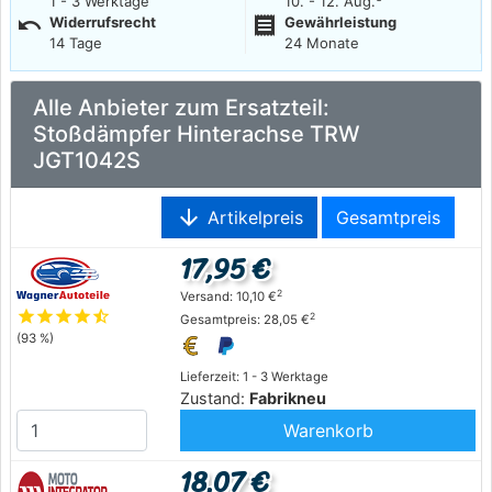
1 - 3 Werktage
10. - 12. Aug.
undo
receipt
Widerrufsrecht
Gewährleistung
14 Tage
24 Monate
Alle Anbieter zum Ersatzteil:
Stoßdämpfer Hinterachse TRW
JGT1042S
arrow_downward
Artikelpreis
Gesamtpreis
17,95 €
2
Versand: 10,10 €
star
star
star
star
star_half
2
Gesamtpreis: 28,05 €
(93 %)
Lieferzeit: 1 - 3 Werktage
Zustand:
Fabrikneu
Warenkorb
18,07 €