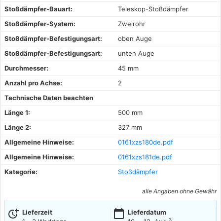
Stoßdämpfer-Bauart:
Teleskop-Stoßdämpfer
Stoßdämpfer-System:
Zweirohr
Stoßdämpfer-Befestigungsart:
oben Auge
Stoßdämpfer-Befestigungsart:
unten Auge
Durchmesser:
45 mm
Anzahl pro Achse:
2
Technische Daten beachten
Länge 1:
500 mm
Länge 2:
327 mm
Allgemeine Hinweise:
0161xzs180de.pdf
Allgemeine Hinweise:
0161xzs181de.pdf
Kategorie:
Stoßdämpfer
alle Angaben ohne Gewähr
more_time
calendar_today
Lieferzeit
Lieferdatum
3