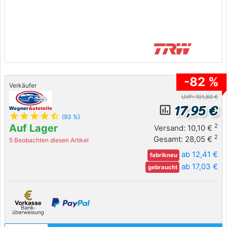
-82 %
Verkäufer
UVP: 101,80 €
17,95 €
insert_chart_outlined
star
star
star
star
star_half
(93 %)
Auf Lager
2
Versand: 10,10 €
2
Gesamt: 28,05 €
5 Beobachten diesen Artikel
ab 12,41 €
fabrikneu
ab 17,03 €
gebraucht