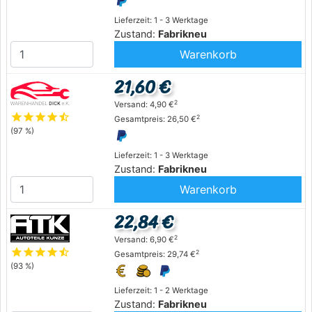
Lieferzeit: 1 - 3 Werktage
Zustand:
Fabrikneu
Warenkorb
21,60 €
2
Versand: 4,90 €
star
star
star
star
star_half
2
Gesamtpreis: 26,50 €
(97 %)
Lieferzeit: 1 - 3 Werktage
Zustand:
Fabrikneu
Warenkorb
22,84 €
2
Versand: 6,90 €
star
star
star
star
star_half
2
Gesamtpreis: 29,74 €
(93 %)
Lieferzeit: 1 - 2 Werktage
Zustand:
Fabrikneu