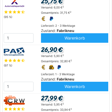
25,75 €
2
Versand: 6,00 €
star
star
star
star
star_half
2
Gesamtpreis: 31,75 €
(95 %)
Lieferzeit: 2 - 3 Werktage
Zustand:
Fabrikneu
Warenkorb
26,90 €
2
Versand: 5,90 €
star
star
star
star
star_half
2
Gesamtpreis: 32,80 €
(97 %)
Lieferzeit: 1 - 3 Werktage
Zustand:
Fabrikneu
Warenkorb
27,99 €
2
Versand: 5,95 €
star
star
star
star
star_half
2
Gesamtpreis: 33,94 €