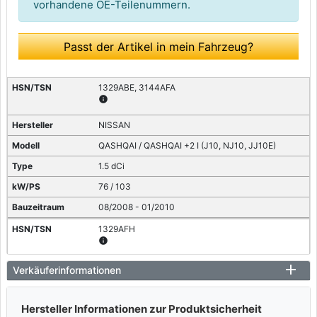
vorhandene OE-Teilenummern.
Passt der Artikel in mein Fahrzeug?
1329ABE, 3144AFA
info
NISSAN
QASHQAI / QASHQAI +2 I (J10, NJ10, JJ10E)
1.5 dCi
76 / 103
08/2008 - 01/2010
1329AFH
info
NISSAN
Verkäuferinformationen
QASHQAI / QASHQAI +2 I (J10, NJ10, JJ10E)
Hersteller Informationen zur Produktsicherheit
1.5 dCi