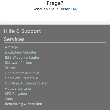
Frage?
1329AFG
Schauen Sie in unser
FAQ
info
NISSAN
QASHQAI / QASHQAI +2 I (J10, NJ10, JJ10E)
Hilfe & Support
1.6
Services
86 / 117
Anfrage
11/2010 - 12/2013
Ersatzteile Anbieter
1329ABC, 1329AEQ, 3144ADT
B2B Wiederverkäufer
info
Software Partner
Presse
NISSAN
Gebrauchte Autoteile
QASHQAI / QASHQAI +2 I (J10, NJ10, JJ10E)
Übersicht Ersatzteile
Günstige Autoteileanbieter
2.0
Autoverwertung
104 / 141
KFZ Ratgeber
02/2007 - 12/2013
Jobs
Bestellung widerrufen
1329ABG, 3144ADU
info