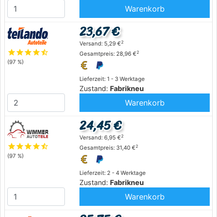
Warenkorb
23,67 €
2
Versand: 5,29 €
star
star
star
star
star_half
2
Gesamtpreis: 28,96 €
(97 %)
Lieferzeit: 1 - 3 Werktage
Zustand:
Fabrikneu
Warenkorb
24,45 €
2
Versand: 6,95 €
star
star
star
star
star_half
2
Gesamtpreis: 31,40 €
(97 %)
Lieferzeit: 2 - 4 Werktage
Zustand:
Fabrikneu
Warenkorb