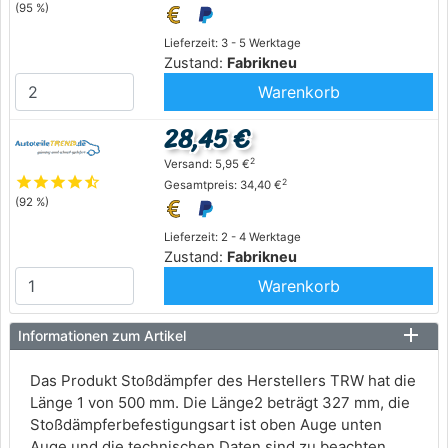
(95 %)
Lieferzeit: 3 - 5 Werktage
Zustand:
Fabrikneu
Warenkorb
28,45 €
2
Versand: 5,95 €
star
star
star
star
star_half
2
Gesamtpreis: 34,40 €
(92 %)
Lieferzeit: 2 - 4 Werktage
Zustand:
Fabrikneu
Warenkorb
Informationen zum Artikel
Das Produkt Stoßdämpfer des Herstellers TRW hat die
Länge 1 von 500 mm. Die Länge2 beträgt 327 mm, die
Stoßdämpferbefestigungsart ist oben Auge unten
Auge und die technischen Daten sind zu beachten.