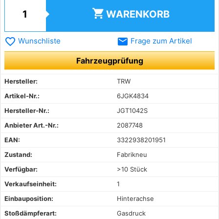
shopping_cart
WARENKORB
favorite_border
email
Wunschliste
Frage zum Artikel
Fahrzeugprüfung
Hersteller:
TRW
Artikel-Nr.:
6JGK4834
Hersteller-Nr.:
JGT1042S
Anbieter Art.-Nr.:
2087748
EAN:
3322938201951
Zustand:
Fabrikneu
Verfügbar:
>10 Stück
Verkaufseinheit:
1
Einbauposition:
Hinterachse
Stoßdämpferart:
Gasdruck