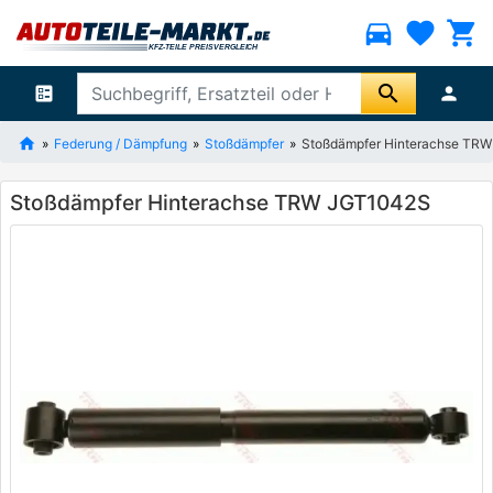
directions_car
favorite
shopping_cart
search
ballot
person
Federung / Dämpfung
Stoßdämpfer
Stoßdämpfer Hinterachse TR
Stoßdämpfer Hinterachse TRW JGT1042S