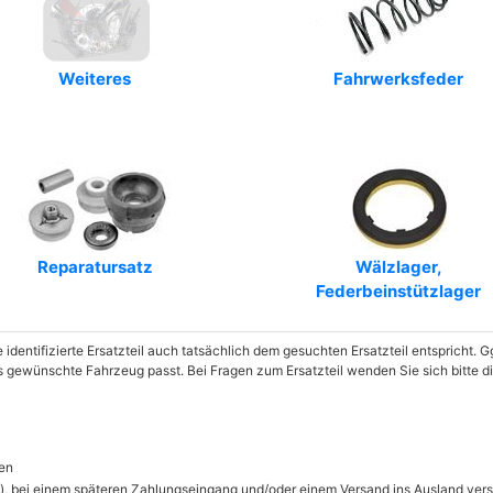
Art.-Nr.: GSA343247
Art.-Nr.: 7170034
Weiteres
Fahrwerksfeder
Art.-Nr.: F220G0787
Art.-Nr.: 504-16053
Art.-Nr.: MLS686493
Art.-Nr.: 9130291
Art.-Nr.: 46232z
Reparatursatz
Wälzlager,
Federbeinstützlager
Art.-Nr.: C22457
Art.-Nr.: MSS020562
e identifizierte Ersatzteil auch tatsächlich dem gesuchten Ersatzteil entspricht.
as gewünschte Fahrzeug passt. Bei Fragen zum Ersatzteil wenden Sie sich bitte di
Art.-Nr.: MSH-780036
Art.-Nr.: AM5103
en
Art.-Nr.: D7624
), bei einem späteren Zahlungseingang und/oder einem Versand ins Ausland ver