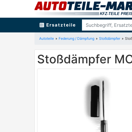
ballot
Ersatzteile
Autoteile
Federung / Dämpfung
Stoßdämpfer
Sto
Stoßdämpfer M