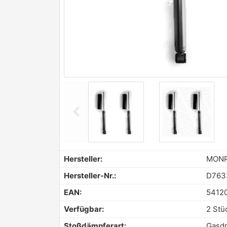
chevron_left
Previous
Hersteller:
MON
Hersteller-Nr.:
D763
EAN:
5412
Verfügbar:
2 Stü
Stoßdämpferart:
Gasd