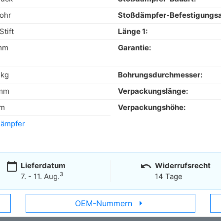
ohr
Stoßdämpfer-Befestigungsa
tift
Länge 1:
mm
Garantie:
 kg
Bohrungsdurchmesser:
 mm
Verpackungslänge:
cm
Verpackungshöhe:
dämpfer
calendar_today
undo
Lieferdatum
Widerrufsrecht
3
7. - 11. Aug.
14 Tage
arrow_right
OEM-Nummern