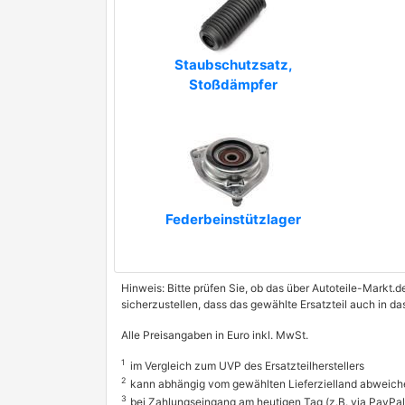
G.U.D.
GOLD
Staubschutzsatz,
GOOM
Stoßdämpfer
IAP QUALITY PARTS
J&S Automotive
JAPANPARTS
KLAXCAR FRANCE
Federbeinstützlager
LTM
MANDO
Hinweis: Bitte prüfen Sie, ob das über Autoteile-Markt.d
sicherzustellen, dass das gewählte Ersatzteil auch in d
MDR
Alle Preisangaben in Euro inkl. MwSt.
MGA
1
im Vergleich zum UVP des Ersatzteilherstellers
2
kann abhängig vom gewählten Lieferzielland abweich
MONROE-AU
3
bei Zahlungseingang am heutigen Tag (z.B. via PayPal