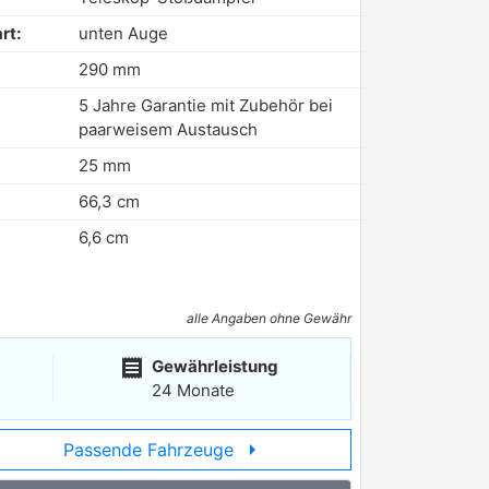
rt:
unten Auge
290 mm
5 Jahre Garantie mit Zubehör bei
paarweisem Austausch
25 mm
66,3 cm
6,6 cm
alle Angaben ohne Gewähr
receipt
Gewährleistung
24 Monate
arrow_right
Passende Fahrzeuge