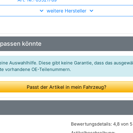
weitere Hersteller
Art.-Nr.: MJ80036
Art.-Nr.: MA-80036
Art.-Nr.: AG8003MT
 passen könnte
Art.-Nr.: SSA-8506
Art.-Nr.: 4017040
ine Auswahlhilfe. Diese gibt keine Garantie, dass das ausgewäh
itte vorhandene OE-Teilenummern.
Art.-Nr.: 354715070000
Art.-Nr.: SA1652
Passt der Artikel in mein Fahrzeug?
Art.-Nr.: 343247
Art.-Nr.: A-1789G
Art.-Nr.: 0707G-001R
Bewertungsdetails:
4,8 von 5
Art.-Nr.: GH-332589
Artikelbeschreibung: