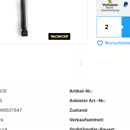
favorite_border
Wunschliste
chevron_right
Next
ROE
Artikel-Nr.:
3
Anbieter Art.-Nr.:
096507847
Zustand:
ck
Verkaufseinheit:
ruck
Stoßdämpfer-Bauart: