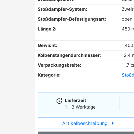
Stoßdämpfer-System:
Zweir
Stoßdämpfer-Befestigungsart:
oben S
Länge 2:
459 
Gewicht:
1,400
Kolbenstangendurchmesser:
12,4
Verpackungsbreite:
11,7 
Kategorie:
Stoß
more_time
Lieferzeit
1 - 3 Werktage
arrow_right
Artikelbeschreibung