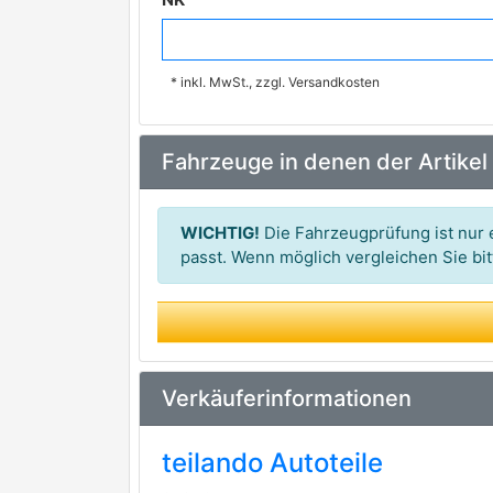
JAPKO
* inkl. MwSt., zzgl. Versandkosten
ASHIKA
Magnum Technology
Fahrzeuge in denen der Artikel
KAVO PARTS
KRAFT AUTOMOTIVE
WICHTIG!
Die Fahrzeugprüfung ist nur e
MAGNETI MARELLI
passt. Wenn möglich vergleichen Sie b
premium Marke
BREMSI
KYB
premium Marke
OPTIMAL
Verkäuferinformationen
FEBEST
teilando Autoteile
GH