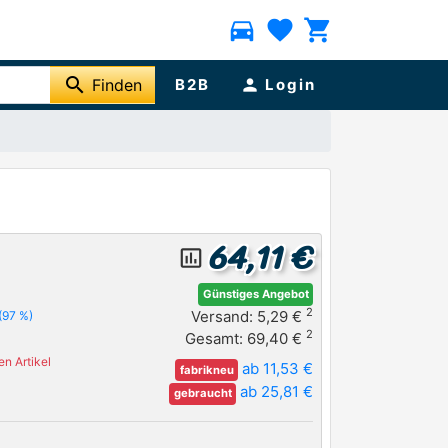
directions_car
favorite
shopping_cart
search
Finden
B2B
person
Login
64,11 €
insert_chart_outlined
Günstiges Angebot
2
Versand: 5,29 €
(97 %)
2
Gesamt: 69,40 €
n Artikel
ab 11,53 €
fabrikneu
ab 25,81 €
gebraucht