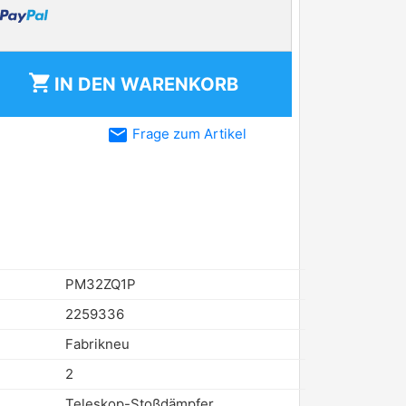
shopping_cart
IN DEN
WARENKORB
email
Frage zum Artikel
PM32ZQ1P
2259336
Fabrikneu
2
Teleskop-Stoßdämpfer