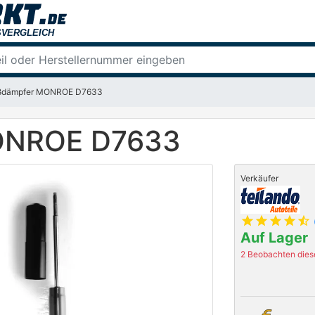
ßdämpfer MONROE D7633
ONROE D7633
Verkäufer
star
star
star
star
star_half
Auf Lager
2 Beobachten diese