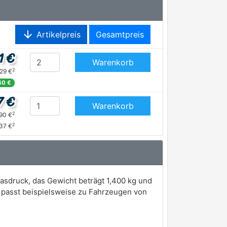
arrow_downward
Artikelpreis
Gesamtpreis
1 €
Warenkorb
2
,29 €
40 €
7 €
Warenkorb
2
,90 €
2
37 €
sdruck, das Gewicht beträgt 1,400 kg und
 passt beispielsweise zu Fahrzeugen von