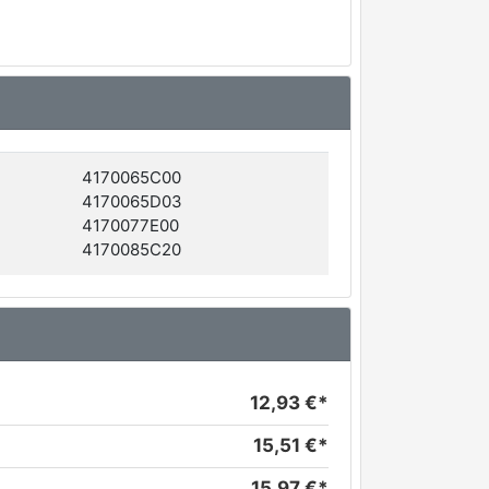
4170065C00
4170065D03
4170077E00
4170085C20
12,93 €*
15,51 €*
15,97 €*