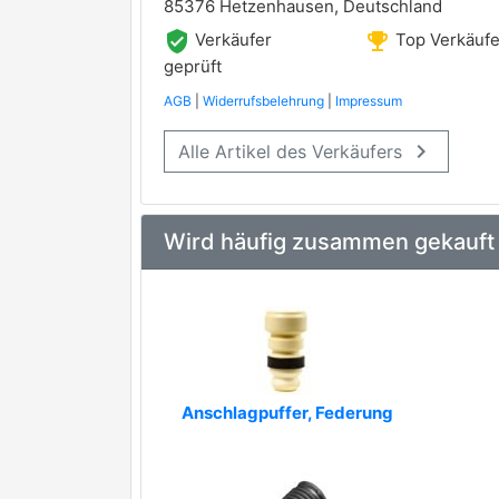
85376 Hetzenhausen, Deutschland
BILSTEIN
premium Marke
verified_user
emoji_events
Verkäufer
Top Verkäufe
MONROE
geprüft
premium Marke
AGB
|
Widerrufsbelehrung
|
Impressum
ACEMARK
keyboard_arrow_right
Alle Artikel des Verkäufers
AL-KO
AP XENERGY
ASAM AUTOMOTIVE
Wird häufig zusammen gekauft
BSG
DACO Germany
DJ PARTS
FENOX
Anschlagpuffer, Federung
FISPA