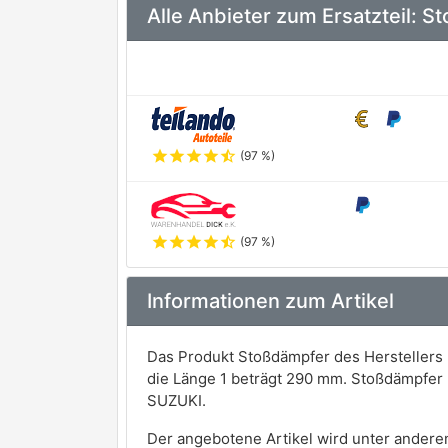
Alle Anbieter zum Ersatzteil
star
star
star
star
star_half
(97 %)
star
star
star
star
star_half
(97 %)
Informationen zum Artikel
Das Produkt Stoßdämpfer des Herstellers
die Länge 1 beträgt 290 mm. Stoßdämpfer 
SUZUKI.
Der angebotene Artikel wird unter andere