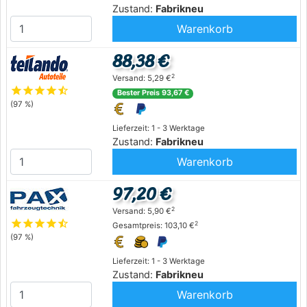
Zustand:
Fabrikneu
Warenkorb
88,38 €
2
Versand: 5,29 €
star
star
star
star
star_half
Bester Preis 93,67 €
(97 %)
Lieferzeit: 1 - 3 Werktage
Zustand:
Fabrikneu
Warenkorb
97,20 €
2
Versand: 5,90 €
star
star
star
star
star_half
2
Gesamtpreis: 103,10 €
(97 %)
Lieferzeit: 1 - 3 Werktage
Zustand:
Fabrikneu
Warenkorb