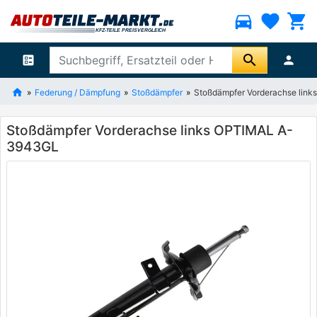
directions_car
favorite
shopping_cart
search
ballot
person
Federung / Dämpfung
Stoßdämpfer
Stoßdämpfer Vorderachse lin
Stoßdämpfer Vorderachse links OPTIMAL A-
3943GL