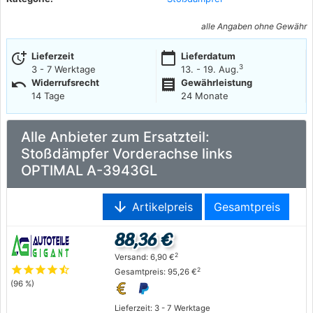
alle Angaben ohne Gewähr
more_time
calendar_today
Lieferzeit
Lieferdatum
3
3 - 7 Werktage
13. - 19. Aug.
undo
receipt
Widerrufsrecht
Gewährleistung
14 Tage
24 Monate
Alle Anbieter zum Ersatzteil:
Stoßdämpfer Vorderachse links
OPTIMAL A-3943GL
arrow_downward
Artikelpreis
Gesamtpreis
88,36 €
2
Versand: 6,90 €
star
star
star
star
star_half
2
Gesamtpreis: 95,26 €
(96 %)
Lieferzeit: 3 - 7 Werktage