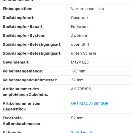
Einbauposition:
Vorderachse links
Stoßdämpferart:
Gasdruck
Stoßdämpfer-Bauart:
Federbein
Stoßdämpfer-System:
Zweirohr
Stoßdämpfer-Befestigungsart:
oben Stift
Stoßdämpfer-Befestigungsart:
unten Schelle
Gewindemaß:
M12x1,25
Kolbenstangenlänge:
193 mm
Kolbenstangendurchmesser:
22 mm
Artikelnummer des
AK-735196
empfohlenen Zubehörs:
Artikelnummer zum
OPTIMAL A-3943GR
Gegenstück
Federbein-
52 mm
Außendurchmesser:
Kategorie:
Stoßdämpfer