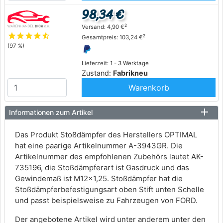
98,34 €
2
Versand: 4,90 €
star
star
star
star
star_half
2
Gesamtpreis: 103,24 €
(97 %)
Lieferzeit: 1 - 3 Werktage
Zustand:
Fabrikneu
Warenkorb
Informationen zum Artikel
Das Produkt Stoßdämpfer des Herstellers OPTIMAL
hat eine paarige Artikelnummer A-3943GR. Die
Artikelnummer des empfohlenen Zubehörs lautet AK-
735196, die Stoßdämpferart ist Gasdruck und das
Gewindemaß ist M12x1,25. Stoßdämpfer hat die
Stoßdämpferbefestigungsart oben Stift unten Schelle
und passt beispielsweise zu Fahrzeugen von FORD.
Der angebotene Artikel wird unter anderem unter den