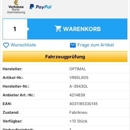
shopping_cart
WARENKORB
favorite_border
email
Wunschliste
Frage zum Artikel
Fahrzeugprüfung
Hersteller:
OPTIMAL
Artikel-Nr.:
VR95LXG5
Hersteller-Nr.:
A-3943GL
Anbieter Art.-Nr.:
4214839
EAN:
4031185330145
Zustand:
Fabrikneu
Verfügbar:
>10 Stück
Verkaufseinheit:
1