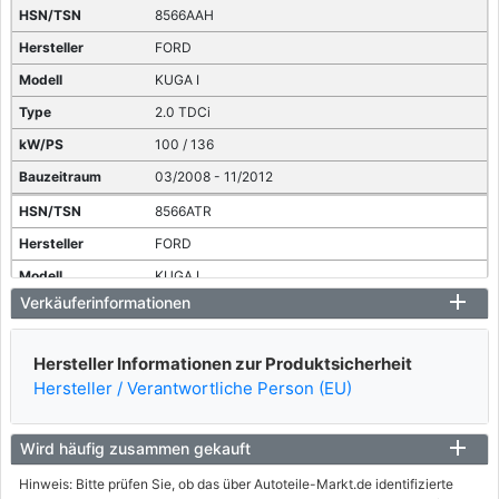
8566AAH
FORD
KUGA I
2.0 TDCi
100 / 136
03/2008 - 11/2012
8566ATR
FORD
KUGA I
Verkäuferinformationen
2.0 TDCi
103 / 140
Hersteller Informationen zur Produktsicherheit
03/2010 - 11/2012
Hersteller / Verantwortliche Person (EU)
8566AOM
FORD
Wird häufig zusammen gekauft
KUGA I
Hinweis: Bitte prüfen Sie, ob das über Autoteile-Markt.de identifizierte