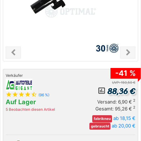
chevron_left
chevron_right
Previous
Next
-41 %
Verkäufer
UVP: 150,50 €
88,36 €
insert_chart_outlined
star
star
star
star
star_half
(96 %)
Auf Lager
2
Versand: 6,90 €
2
Gesamt: 95,26 €
5 Beobachten diesen Artikel
ab 18,15 €
fabrikneu
ab 20,00 €
gebraucht