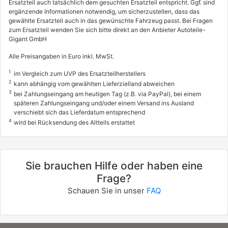
Ersatzteil auch tatsächlich dem gesuchten Ersatzteil entspricht. Ggf. sind
2.0 TDCi 4x4
ergänzende Informationen notwendig, um sicherzustellen, dass das
100 / 136
gewählte Ersatzteil auch in das gewünschte Fahrzeug passt. Bei Fragen
zum Ersatzteil wenden Sie sich bitte direkt an den Anbieter Autoteile-
03/2008 - 11/2012
Gigant GmbH
8566ATQ
Alle Preisangaben in Euro inkl. MwSt.
FORD
1
im Vergleich zum UVP des Ersatzteilherstellers
KUGA I
2
kann abhängig vom gewählten Lieferzielland abweichen
2.0 TDCi 4x4
3
bei Zahlungseingang am heutigen Tag (z.B. via PayPal), bei einem
späteren Zahlungseingang und/oder einem Versand ins Ausland
103 / 140
verschiebt sich das Lieferdatum entsprechend
4
03/2010 - 11/2012
wird bei Rücksendung des Altteils erstattet
8566ATO
FORD
Sie brauchen Hilfe oder haben eine
KUGA I
Frage?
2.0 TDCi 4x4
Schauen Sie in unser
FAQ
120 / 163
03/2010 - 11/2012
8566AQC