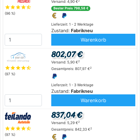
2
Versand: 4,90 €
star
star
star
star
star_half
Bester Preis 798,58 €
(96 %)
Lieferzeit: 1 - 2 Werktage
Zustand:
Fabrikneu
Warenkorb
802,07 €
2
Versand: 5,90 €
star
star
star
star
star_half
2
Gesamtpreis: 807,97 €
(97 %)
Lieferzeit: 1 - 3 Werktage
Zustand:
Fabrikneu
Warenkorb
837,04 €
2
Versand: 5,29 €
star
star
star
star
star_half
2
Gesamtpreis: 842,33 €
(97 %)