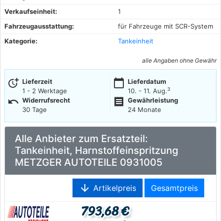
Verkaufseinheit:
1
Fahrzeugausstattung:
für Fahrzeuge mit SCR-System
Kategorie:
Tankeinheit
alle Angaben ohne Gewähr
more_time
calendar_today
Lieferzeit
Lieferdatum
3
1 - 2 Werktage
10. - 11. Aug.
undo
receipt
Widerrufsrecht
Gewährleistung
30 Tage
24 Monate
Alle Anbieter zum Ersatzteil:
Tankeinheit, Harnstoffeinspritzung
METZGER AUTOTEILE 0931005
arrow_downward
Artikelpreis
Gesamtpreis
793,68 €