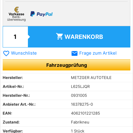
shopping_cart
WARENKORB
favorite_border
email
Wunschliste
Frage zum Artikel
Fahrzeugprüfung
Hersteller:
METZGER AUTOTEILE
Artikel-Nr.:
L625LJQR
Hersteller-Nr.:
0931005
Anbieter Art.-Nr.:
16378275-0
EAN:
4062101221285
Zustand:
Fabrikneu
Verfügbar:
1 Stück