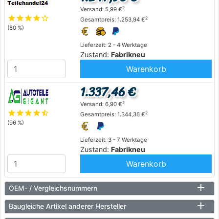
2
Versand: 5,99 €
star
star
star
star
star_outline
2
Gesamtpreis: 1.253,94 €
(80 %)
Lieferzeit: 2 - 4 Werktage
Zustand:
Fabrikneu
Warenkorb
1.337,46 €
2
Versand: 6,90 €
star
star
star
star
star_half
2
Gesamtpreis: 1.344,36 €
(96 %)
Lieferzeit: 3 - 7 Werktage
Zustand:
Fabrikneu
Warenkorb
OEM- / Vergleichsnummern
Baugleiche Artikel anderer Hersteller