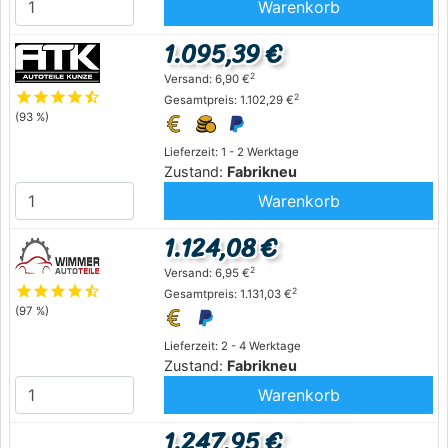
Warenkorb
1.095,39 €
2
Versand: 6,90 €
star
star
star
star
star_half
2
Gesamtpreis: 1.102,29 €
(93 %)
Lieferzeit: 1 - 2 Werktage
Zustand:
Fabrikneu
Warenkorb
1.124,08 €
2
Versand: 6,95 €
star
star
star
star
star_half
2
Gesamtpreis: 1.131,03 €
(97 %)
Lieferzeit: 2 - 4 Werktage
Zustand:
Fabrikneu
Warenkorb
1.247,95 €