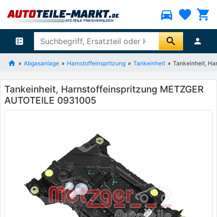
directions_car
favorite
shopping_cart
search
ballot
person
Abgasanlage
Harnstoffeinspritzung
Tankeinheit
Tankeinheit, H
Tankeinheit, Harnstoffeinspritzung METZGER
AUTOTEILE 0931005