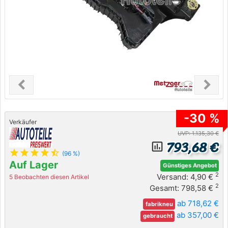
chevron_left
chevron_right
Previous
Next
-30 %
Verkäufer
UVP: 1.135,30 €
793,68 €
insert_chart_outlined
star
star
star
star
star_half
(96 %)
Auf Lager
Günstiges Angebot
2
Versand: 4,90 €
5 Beobachten diesen Artikel
2
Gesamt: 798,58 €
ab 718,62 €
fabrikneu
ab 357,00 €
gebraucht