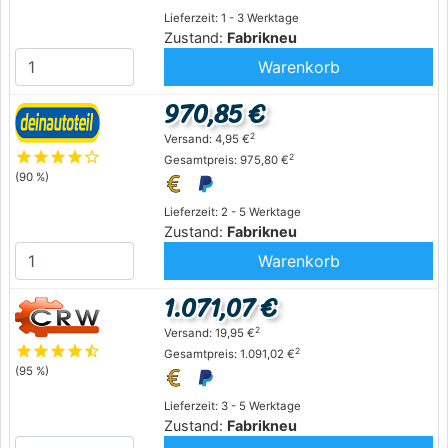
Lieferzeit: 1 - 3 Werktage
Zustand:
Fabrikneu
Warenkorb
970,85 €
2
Versand: 4,95 €
star
star
star
star
star_outline
2
Gesamtpreis: 975,80 €
(90 %)
Lieferzeit: 2 - 5 Werktage
Zustand:
Fabrikneu
Warenkorb
1.071,07 €
2
Versand: 19,95 €
star
star
star
star
star_half
2
Gesamtpreis: 1.091,02 €
(95 %)
Lieferzeit: 3 - 5 Werktage
Zustand:
Fabrikneu