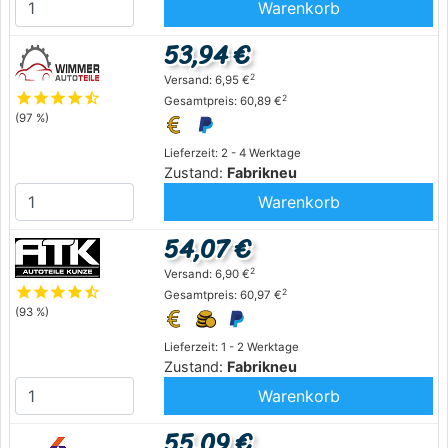
Warenkorb
53,94 €
2
Versand: 6,95 €
star
star
star
star
star_half
2
Gesamtpreis: 60,89 €
(97 %)
Lieferzeit: 2 - 4 Werktage
Zustand:
Fabrikneu
Warenkorb
54,07 €
2
Versand: 6,90 €
star
star
star
star
star_half
2
Gesamtpreis: 60,97 €
(93 %)
Lieferzeit: 1 - 2 Werktage
Zustand:
Fabrikneu
Warenkorb
55,09 €