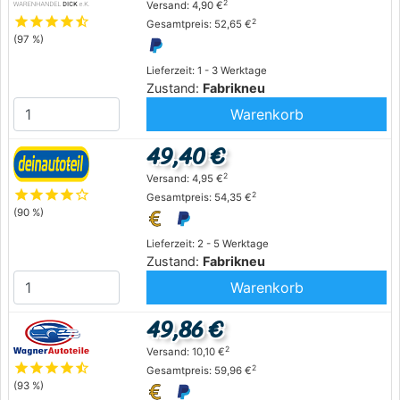
2
Versand: 4,90 €
star
star
star
star
star_half
2
Gesamtpreis: 52,65 €
(97 %)
Lieferzeit: 1 - 3 Werktage
Zustand:
Fabrikneu
Warenkorb
49,40 €
2
Versand: 4,95 €
star
star
star
star
star_outline
2
Gesamtpreis: 54,35 €
(90 %)
Lieferzeit: 2 - 5 Werktage
Zustand:
Fabrikneu
Warenkorb
49,86 €
2
Versand: 10,10 €
star
star
star
star
star_half
2
Gesamtpreis: 59,96 €
(93 %)