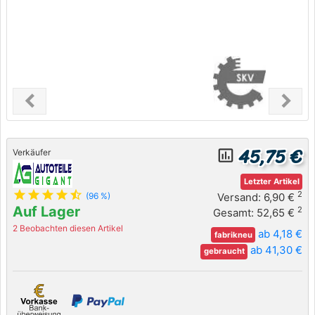
chevron_left
chevron_right
Previous
Next
45,75 €
insert_chart_outlined
Verkäufer
Letzter Artikel
star
star
star
star
star_half
2
Versand: 6,90 €
(96 %)
Auf Lager
2
Gesamt: 52,65 €
2 Beobachten diesen Artikel
ab 4,18 €
fabrikneu
ab 41,30 €
gebraucht