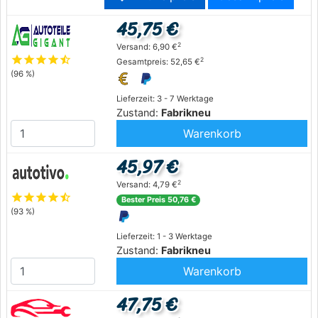
45,75 €
2
Versand: 6,90 €
star
star
star
star
star_half
2
Gesamtpreis: 52,65 €
(96 %)
Lieferzeit: 3 - 7 Werktage
Zustand:
Fabrikneu
Warenkorb
45,97 €
2
Versand: 4,79 €
star
star
star
star
star_half
Bester Preis 50,76 €
(93 %)
Lieferzeit: 1 - 3 Werktage
Zustand:
Fabrikneu
Warenkorb
47,75 €