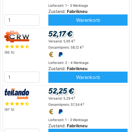
Lieferzeit: 1 - 3 Werktage
Zustand:
Fabrikneu
Warenkorb
52,17 €
2
Versand: 5,95 €
star
star
star
star
star_half
2
Gesamtpreis: 58,12 €
(95 %)
Lieferzeit: 2 - 4 Werktage
Zustand:
Fabrikneu
Warenkorb
52,25 €
2
Versand: 5,29 €
star
star
star
star
star_half
2
Gesamtpreis: 57,54 €
(97 %)
Lieferzeit: 1 - 3 Werktage
Zustand:
Fabrikneu