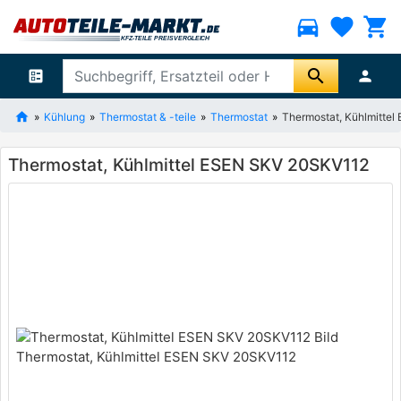
directions_car
favorite
shopping_cart
search
ballot
person
Kühlung
Thermostat & -teile
Thermostat
Thermostat, Kühlmitte
Thermostat, Kühlmittel ESEN SKV 20SKV112