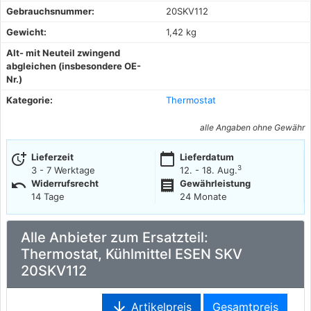
Gebrauchsnummer:
20SKV112
Gewicht:
1,42 kg
Alt- mit Neuteil zwingend
abgleichen (insbesondere OE-
Nr.)
Kategorie:
Thermostat
alle Angaben ohne Gewähr
more_time
calendar_today
Lieferzeit
Lieferdatum
3
3 - 7 Werktage
12. - 18. Aug.
undo
receipt
Widerrufsrecht
Gewährleistung
14 Tage
24 Monate
Alle Anbieter zum Ersatzteil:
Thermostat, Kühlmittel ESEN SKV
20SKV112
arrow_downward
Artikelpreis
Gesamtpreis