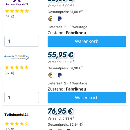
2
Versand: 6,00 €
star
star
star
star
star_half
2
Gesamtpreis: 61,09 €
(95 %)
Lieferzeit: 2 - 3 Werktage
Zustand:
Fabrikneu
Warenkorb
55,95 €
2
Versand: 5,95 €
star
star
star
star
star_half
2
Gesamtpreis: 61,90 €
(92 %)
Lieferzeit: 2 - 4 Werktage
Zustand:
Fabrikneu
Warenkorb
76,95 €
2
Versand: 5,99 €
star
star
star
star
star_outline
2
Gesamtpreis: 82,94 €
(80 %)