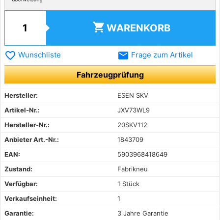
shopping_cart
WARENKORB
favorite_border
email
Wunschliste
Frage zum Artikel
Fahrzeugprüfung
Hersteller:
ESEN SKV
Artikel-Nr.:
JXV73WL9
Hersteller-Nr.:
20SKV112
Anbieter Art.-Nr.:
1843709
EAN:
5903968418649
Zustand:
Fabrikneu
Verfügbar:
1 Stück
Verkaufseinheit:
1
Garantie:
3 Jahre Garantie