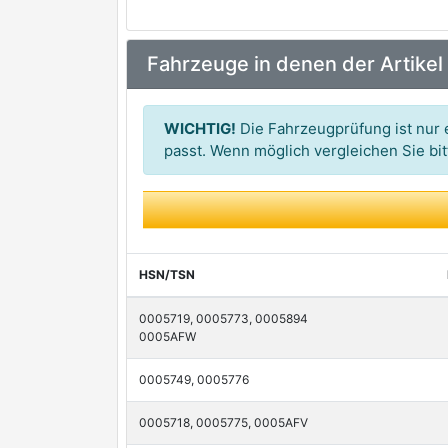
3RG
premium Marke
Fahrzeuge in denen der Artikel
METZGER AUTOTEILE
HEPU
premium Marke
WICHTIG!
Die Fahrzeugprüfung ist nur e
4U Autoparts
passt. Wenn möglich vergleichen Sie b
4X4 ESTANFI
7 SEVEN PARTS
A.S.P. QualityTested
HSN/TSN
A.Z. Meisterteile
0005719, 0005773, 0005894
0005AFW
ABAKUS
0005749, 0005776
AKRON-MALÒ
APEC
0005718, 0005775, 0005AFV