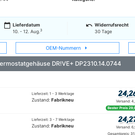
calendar_today
undo
Lieferdatum
Widerrufsrecht
3
10. - 12. Aug.
30 Tage
arrow_right
OEM-Nummern
 Thermostatgehäuse DR!VE+ DP2310.14.0744
24,2
Lieferzeit: 1 - 3 Werktage
Zustand:
Fabrikneu
Versand: 4
Bester Preis 29,
24,2
Lieferzeit: 3 - 7 Werktage
Zustand:
Fabrikneu
Versand: 6
Gesamtpreis: 31