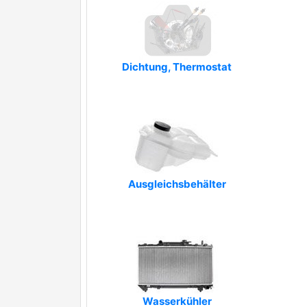
ELTA AUTOMOTIVE
EQUAL QUALITY
Dichtung, Thermostat
ERA
FARE SA
FARE-CO
FARE-MX
FARE-RCH
Ausgleichsbehälter
FIRST LINE
FISPA
Frankberg
GK
Wasserkühler