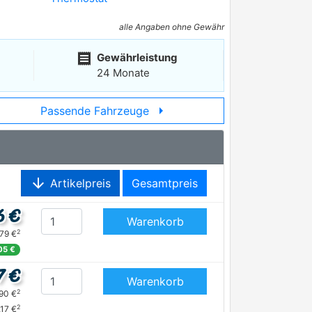
alle Angaben ohne Gewähr
receipt
Gewährleistung
24 Monate
arrow_right
Passende Fahrzeuge
arrow_downward
Artikelpreis
Gesamtpreis
6 €
Warenkorb
2
,79 €
05 €
7 €
Warenkorb
2
,90 €
2
,17 €