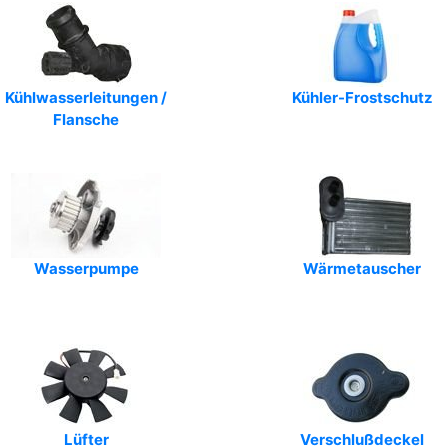
Art.-Nr.: EH2172
Art.-Nr.: GOM411479
Kühlwasserleitungen /
Kühler-Frostschutz
Art.-Nr.: 350746A
Flansche
Art.-Nr.: 9860
Art.-Nr.: 31857
Art.-Nr.: 31857
Wasserpumpe
Art.-Nr.: 31857
Wärmetauscher
Art.-Nr.: FTK117
Art.-Nr.: CA020202A2
Art.-Nr.: 5481FB0030621
Art.-Nr.: 701257
Lüfter
Verschlußdeckel