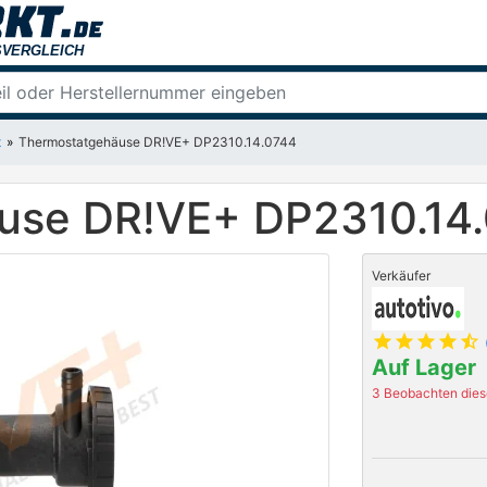
t
Thermostatgehäuse DR!VE+ DP2310.14.0744
use DR!VE+ DP2310.14
Verkäufer
star
star
star
star
star_half
Auf Lager
3 Beobachten diese