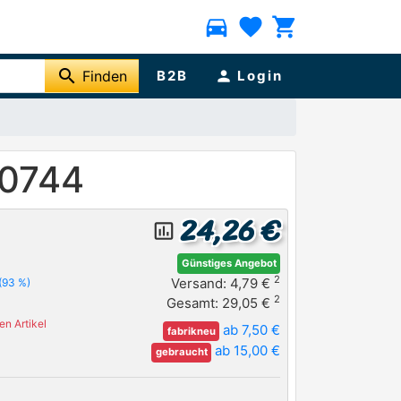
directions_car
favorite
shopping_cart
search
Finden
B2B
person
Login
.0744
24,26 €
insert_chart_outlined
Günstiges Angebot
2
Versand: 4,79 €
(93 %)
2
Gesamt: 29,05 €
n Artikel
ab 7,50 €
fabrikneu
ab 15,00 €
gebraucht