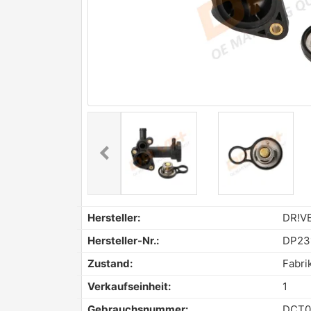
chevron_left
Previous
Hersteller:
DR!V
Hersteller-Nr.:
DP231
Zustand:
Fabri
Verkaufseinheit:
1
Gebrauchsnummer:
DCT0