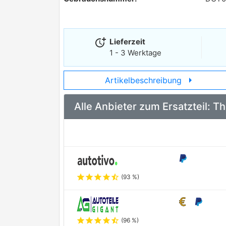
more_time
Lieferzeit
1 - 3 Werktage
arrow_right
Artikelbeschreibung
Alle Anbieter zum Ersatzteil:
star
star
star
star
star_half
(93 %)
star
star
star
star
star_half
(96 %)