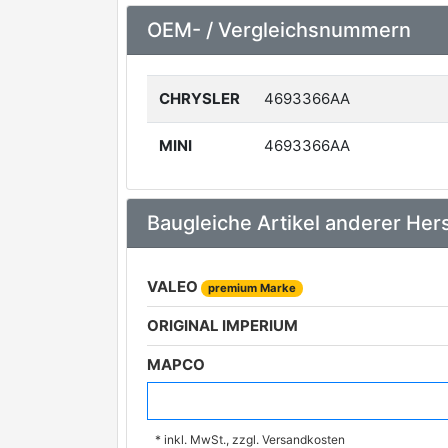
OEM- / Vergleichsnummern
CHRYSLER
4693366AA
MINI
4693366AA
Baugleiche Artikel anderer Hers
VALEO
premium Marke
ORIGINAL IMPERIUM
MAPCO
FEBI BILSTEIN
premium Marke
* inkl. MwSt., zzgl. Versandkosten
MEAT & DORIA