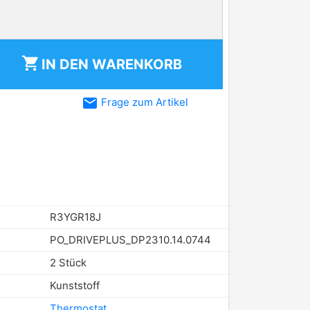
shopping_cart
IN DEN
WARENKORB
email
Frage zum Artikel
R3YGR18J
PO_DRIVEPLUS_DP2310.14.0744
2 Stück
Kunststoff
Thermostat