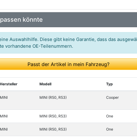
Art.-Nr.: 80139
 passen könnte
Art.-Nr.: 4006191
Art.-Nr.: TM1257
ine Auswahlhilfe. Diese gibt keine Garantie, dass das ausgewäh
itte vorhandene OE-Teilenummern.
Art.-Nr.: 16220MI
Art.-Nr.: EST38000014F
Passt der Artikel in mein Fahrzeug?
Art.-Nr.: SV2300124
Art.-Nr.: VTQ0014F
Hersteller
Modell
Typ
Art.-Nr.: AZMT460402530
MINI
MINI (R50, R53)
Cooper
Art.-Nr.: 0320250001
MINI
MINI (R50, R53)
One
Art.-Nr.: 116057
Art.-Nr.: ATH1024
MINI
MINI (R50, R53)
One