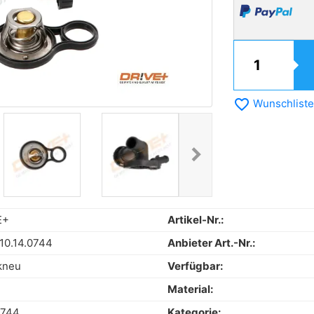
favorite_border
Wunschliste
chevron_right
Next
E+
Artikel-Nr.:
0.14.0744
Anbieter Art.-Nr.:
kneu
Verfügbar:
Material:
744
Kategorie: