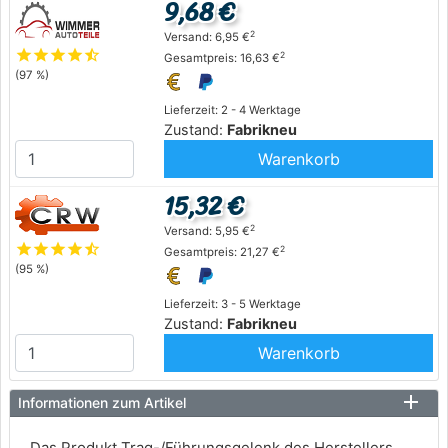
9,68 €
2
Versand: 6,95 €
star
star
star
star
star_half
2
Gesamtpreis: 16,63 €
(97 %)
Lieferzeit: 2 - 4 Werktage
Zustand:
Fabrikneu
Warenkorb
15,32 €
2
Versand: 5,95 €
star
star
star
star
star_half
2
Gesamtpreis: 21,27 €
(95 %)
Lieferzeit: 3 - 5 Werktage
Zustand:
Fabrikneu
Warenkorb
Informationen zum Artikel
Das Produkt Trag-/Führungsgelenk des Herstellers