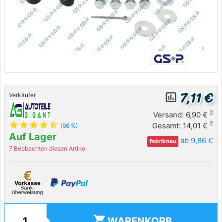
7,11 €
insert_chart_outlined
Verkäufer
2
Versand: 6,90 €
star
star
star
star
star_half
2
Gesamt: 14,01 €
(96 %)
Auf Lager
ab 9,86 €
fabrikneu
7 Beobachten diesen Artikel
shopping_cart
WARENKORB