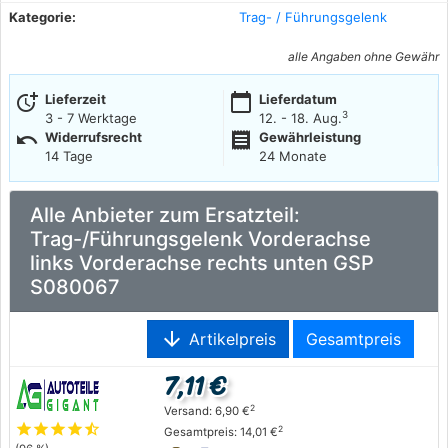
Kategorie:
Trag- / Führungsgelenk
alle Angaben ohne Gewähr
more_time
calendar_today
Lieferzeit
Lieferdatum
3
3 - 7 Werktage
12. - 18. Aug.
undo
receipt
Widerrufsrecht
Gewährleistung
14 Tage
24 Monate
Alle Anbieter zum Ersatzteil:
Trag-/Führungsgelenk Vorderachse
links Vorderachse rechts unten GSP
S080067
arrow_downward
Artikelpreis
Gesamtpreis
7,11 €
2
Versand: 6,90 €
star
star
star
star
star_half
2
Gesamtpreis: 14,01 €