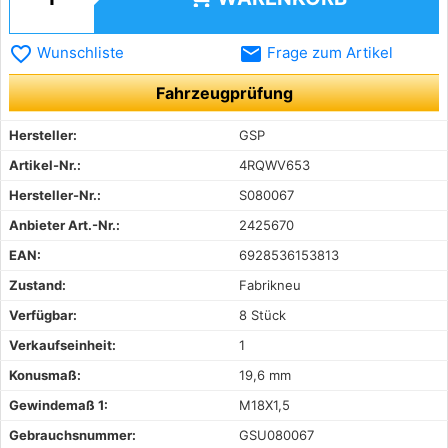
favorite_border
email
Wunschliste
Frage zum Artikel
Fahrzeugprüfung
Hersteller:
GSP
Artikel-Nr.:
4RQWV653
Hersteller-Nr.:
S080067
Anbieter Art.-Nr.:
2425670
EAN:
6928536153813
Zustand:
Fabrikneu
Verfügbar:
8 Stück
Verkaufseinheit:
1
Konusmaß:
19,6 mm
Gewindemaß 1:
M18X1,5
Gebrauchsnummer:
GSU080067