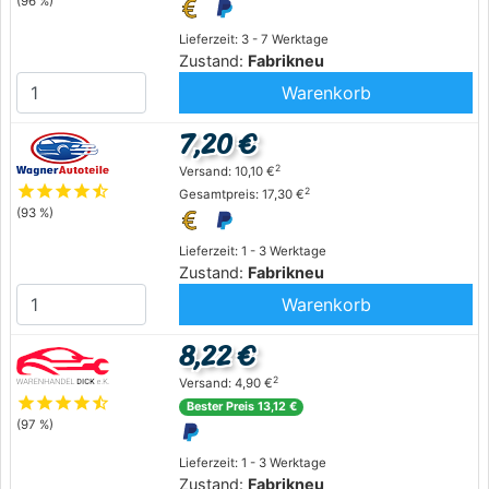
(96 %)
Lieferzeit: 3 - 7 Werktage
Zustand:
Fabrikneu
Warenkorb
7,20 €
2
Versand: 10,10 €
star
star
star
star
star_half
2
Gesamtpreis: 17,30 €
(93 %)
Lieferzeit: 1 - 3 Werktage
Zustand:
Fabrikneu
Warenkorb
8,22 €
2
Versand: 4,90 €
star
star
star
star
star_half
Bester Preis 13,12 €
(97 %)
Lieferzeit: 1 - 3 Werktage
Zustand:
Fabrikneu