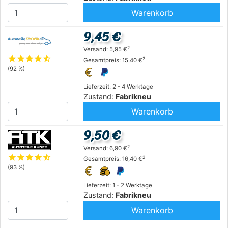
Warenkorb
9,45 €
2
Versand: 5,95 €
star
star
star
star
star_half
2
Gesamtpreis: 15,40 €
(92 %)
Lieferzeit: 2 - 4 Werktage
Zustand:
Fabrikneu
Warenkorb
9,50 €
2
Versand: 6,90 €
star
star
star
star
star_half
2
Gesamtpreis: 16,40 €
(93 %)
Lieferzeit: 1 - 2 Werktage
Zustand:
Fabrikneu
Warenkorb