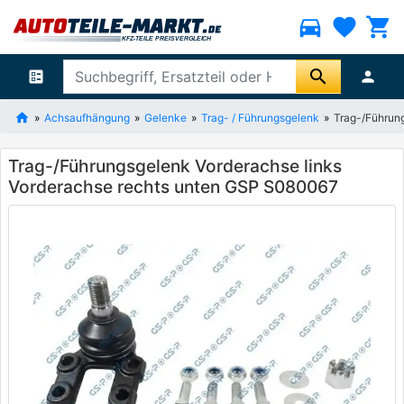
directions_car
favorite
shopping_cart
search
ballot
person
Achsaufhängung
Gelenke
Trag- / Führungsgelenk
Trag-/Führun
Trag-/Führungsgelenk Vorderachse links
Vorderachse rechts unten GSP S080067