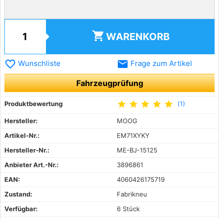
shopping_cart
WARENKORB
favorite_border
email
Wunschliste
Frage zum Artikel
Fahrzeugprüfung
star
star
star
star
star
Produktbewertung
(1)
Hersteller:
MOOG
Artikel-Nr.:
EM71XYKY
Hersteller-Nr.:
ME-BJ-15125
Anbieter Art.-Nr.:
3896861
EAN:
4060426175719
Zustand:
Fabrikneu
Verfügbar:
6 Stück