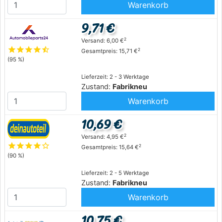
Warenkorb
9,71 €
2
Versand: 6,00 €
star
star
star
star
star_half
2
Gesamtpreis: 15,71 €
(95 %)
Lieferzeit: 2 - 3 Werktage
Zustand:
Fabrikneu
Warenkorb
10,69 €
2
Versand: 4,95 €
star
star
star
star
star_outline
2
Gesamtpreis: 15,64 €
(90 %)
Lieferzeit: 2 - 5 Werktage
Zustand:
Fabrikneu
Warenkorb
10,75 €