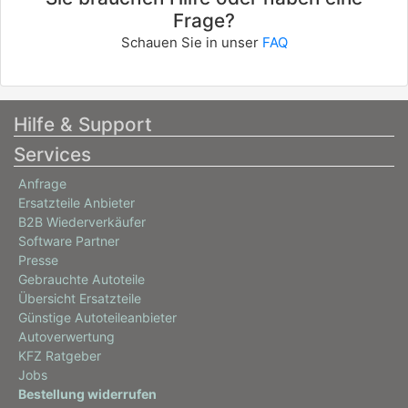
Frage?
Schauen Sie in unser
FAQ
Hilfe & Support
Services
Anfrage
Ersatzteile Anbieter
B2B Wiederverkäufer
Software Partner
Presse
Gebrauchte Autoteile
Übersicht Ersatzteile
Günstige Autoteileanbieter
Autoverwertung
KFZ Ratgeber
Jobs
Bestellung widerrufen