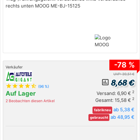
-78 %
Verkäufer
UVP: 39,51 €
8,68 €
insert_chart_outlined
star
star
star
star
star_half
(96 %)
Auf Lager
2
Versand: 6,90 €
2
Gesamt: 15,58 €
2 Beobachten diesen Artikel
ab 5,38 €
fabrikneu
ab 48,95 €
gebraucht