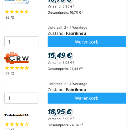
2
Versand: 5,95 €
star
star
star
star
star_half
2
Gesamtpreis: 16,70 €
(92 %)
Lieferzeit: 2 - 4 Werktage
Zustand:
Fabrikneu
Warenkorb
15,49 €
2
Versand: 5,95 €
star
star
star
star
star_half
2
Gesamtpreis: 21,44 €
(95 %)
Lieferzeit: 2 - 4 Werktage
Zustand:
Fabrikneu
Warenkorb
18,95 €
2
Versand: 5,99 €
star
star
star
star
star_outline
2
Gesamtpreis: 24,94 €