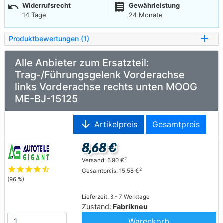
undo
receipt
Widerrufsrecht
Gewährleistung
14 Tage
24 Monate
Produktbewertungen (1)
Alle Anbieter zum Ersatzteil:
Trag-/Führungsgelenk Vorderachse
links Vorderachse rechts unten MOOG
ME-BJ-15125
arrow_downward
Artikelpreis
Gesamtpreis
8,68 €
2
Versand: 6,90 €
star
star
star
star
star_half
2
Gesamtpreis: 15,58 €
(96 %)
Lieferzeit: 3 - 7 Werktage
Zustand:
Fabrikneu
Warenkorb