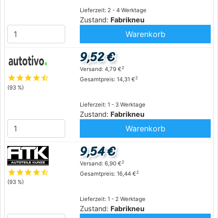
Lieferzeit: 2 - 4 Werktage
Zustand:
Fabrikneu
Warenkorb
9,52 €
2
Versand: 4,79 €
star
star
star
star
star_half
2
Gesamtpreis: 14,31 €
(93 %)
Lieferzeit: 1 - 3 Werktage
Zustand:
Fabrikneu
Warenkorb
9,54 €
2
Versand: 6,90 €
star
star
star
star
star_half
2
Gesamtpreis: 16,44 €
(93 %)
Lieferzeit: 1 - 2 Werktage
Zustand:
Fabrikneu