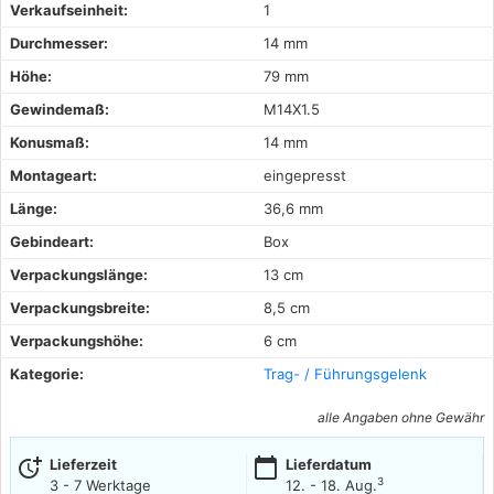
Verkaufseinheit:
1
Durchmesser:
14 mm
Höhe:
79 mm
Gewindemaß:
M14X1.5
Konusmaß:
14 mm
Montageart:
eingepresst
Länge:
36,6 mm
Gebindeart:
Box
Verpackungslänge:
13 cm
Verpackungsbreite:
8,5 cm
Verpackungshöhe:
6 cm
Kategorie:
Trag- / Führungsgelenk
alle Angaben ohne Gewähr
more_time
calendar_today
Lieferzeit
Lieferdatum
3
3 - 7 Werktage
12. - 18. Aug.