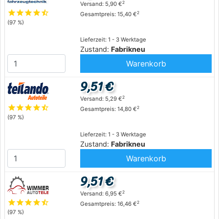
2
Versand: 5,90 €
star
star
star
star
star_half
2
Gesamtpreis: 15,40 €
(97 %)
Lieferzeit: 1 - 3 Werktage
Zustand:
Fabrikneu
Warenkorb
9,51 €
2
Versand: 5,29 €
star
star
star
star
star_half
2
Gesamtpreis: 14,80 €
(97 %)
Lieferzeit: 1 - 3 Werktage
Zustand:
Fabrikneu
Warenkorb
9,51 €
2
Versand: 6,95 €
star
star
star
star
star_half
2
Gesamtpreis: 16,46 €
(97 %)