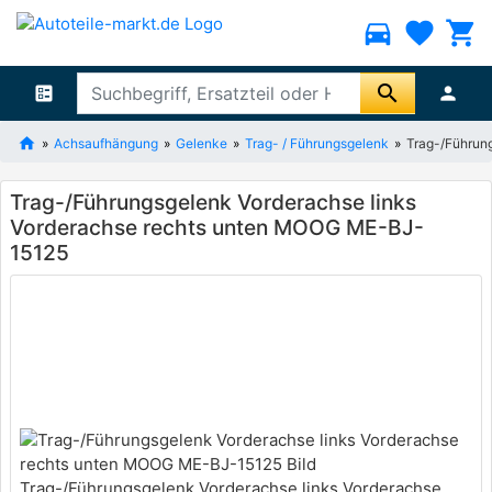
directions_car
favorite
shopping_cart
search
ballot
person
Achsaufhängung
Gelenke
Trag- / Führungsgelenk
Trag-/Führun
Trag-/Führungsgelenk Vorderachse links
Vorderachse rechts unten MOOG ME-BJ-
15125