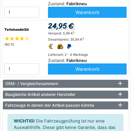
Zustand:
Fabrikneu
Warenkorb
24,95 €
2
Versand: 5,99 €
star
star
star
star
star_outline
2
Gesamtpreis: 30,94 €
(80 %)
Lieferzeit: 2 - 4 Werktage
Zustand:
Fabrikneu
Warenkorb
OEM- / Vergleichsnummern
Baugleiche Artikel anderer Hersteller
Fahrzeuge in denen der Artikel passen könnte
WICHTIG!
Die Fahrzeugprüfung ist nur eine
Auswahlhilfe. Diese gibt keine Garantie, dass das