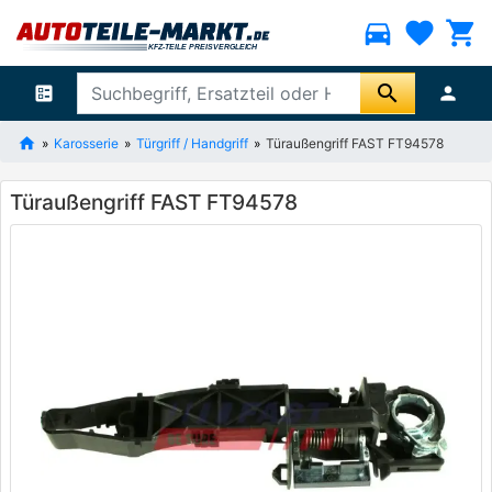
directions_car
favorite
shopping_cart
search
ballot
person
Karosserie
Türgriff / Handgriff
Türaußengriff FAST FT94578
Türaußengriff FAST FT94578