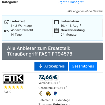
Kategorie:
Türgriff / Handgriff
alle Angaben ohne Gewähr
more_time
calendar_today
Lieferzeit
Lieferdatum
3
1 - 2 Werktage
10. - 11. Aug.
undo
receipt
Widerrufsrecht
Gewährleistung
14 Tage
24 Monate
Alle Anbieter zum Ersatzteil:
Türaußengriff FAST FT94578
arrow_downward
Artikelpreis
Gesamtpreis
12,66 €
2
Versand: 6,90 €
star
star
star
star
star_half
2
Gesamtpreis: 19,56 €
(93 %)
Lieferzeit: 1 - 2 Werktage
Zustand:
Fabrikneu