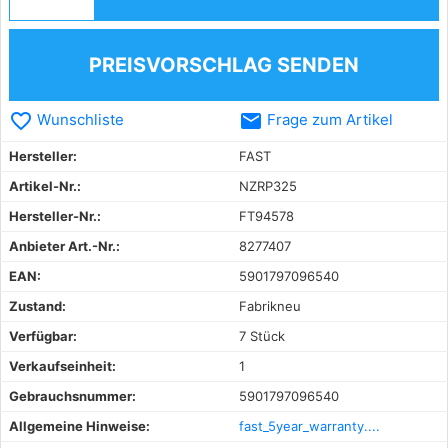
PREISVORSCHLAG SENDEN
favorite_border
email
Wunschliste
Frage zum Artikel
Hersteller:
FAST
Artikel-Nr.:
NZRP325
Hersteller-Nr.:
FT94578
Anbieter Art.-Nr.:
8277407
EAN:
5901797096540
Zustand:
Fabrikneu
Verfügbar:
7 Stück
Verkaufseinheit:
1
Gebrauchsnummer:
5901797096540
Allgemeine Hinweise:
fast_5year_warranty....