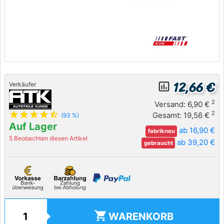
12,66 €
insert_chart_outlined
Verkäufer
2
Versand: 6,90 €
star
star
star
star
star_half
2
Gesamt: 19,56 €
(93 %)
Auf Lager
ab 16,90 €
fabrikneu
5 Beobachten diesen Artikel
ab 39,20 €
gebraucht
shopping_cart
WARENKORB