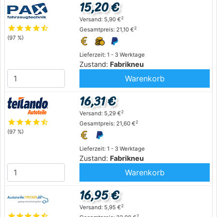
15,20 €
2
Versand: 5,90 €
star
star
star
star
star_half
2
Gesamtpreis: 21,10 €
(97 %)
Lieferzeit: 1 - 3 Werktage
Zustand:
Fabrikneu
Warenkorb
16,31 €
2
Versand: 5,29 €
star
star
star
star
star_half
2
Gesamtpreis: 21,60 €
(97 %)
Lieferzeit: 1 - 3 Werktage
Zustand:
Fabrikneu
Warenkorb
16,95 €
2
Versand: 5,95 €
star
star
star
star
star_half
2