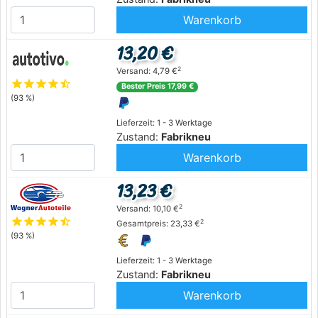
Warenkorb
13,20 €
2
Versand: 4,79 €
star
star
star
star
star_half
Bester Preis 17,99 €
(93 %)
Lieferzeit: 1 - 3 Werktage
Zustand:
Fabrikneu
Warenkorb
13,23 €
2
Versand: 10,10 €
star
star
star
star
star_half
2
Gesamtpreis: 23,33 €
(93 %)
Lieferzeit: 1 - 3 Werktage
Zustand:
Fabrikneu
Warenkorb