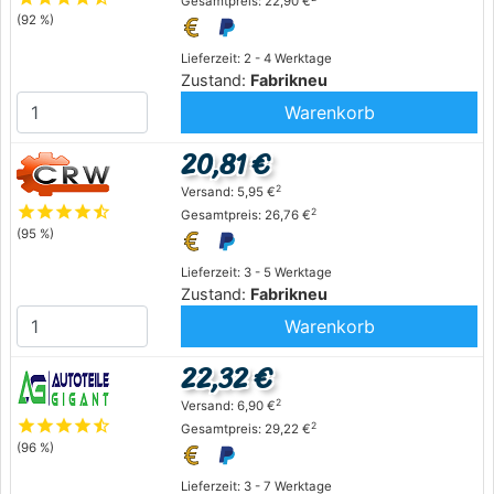
Gesamtpreis: 22,90 €
(92 %)
Lieferzeit: 2 - 4 Werktage
Zustand:
Fabrikneu
Warenkorb
20,81 €
2
Versand: 5,95 €
star
star
star
star
star_half
2
Gesamtpreis: 26,76 €
(95 %)
Lieferzeit: 3 - 5 Werktage
Zustand:
Fabrikneu
Warenkorb
22,32 €
2
Versand: 6,90 €
star
star
star
star
star_half
2
Gesamtpreis: 29,22 €
(96 %)
Lieferzeit: 3 - 7 Werktage