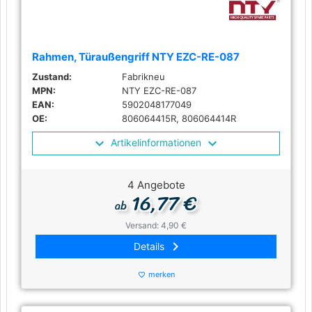
Rahmen, Türaußengriff NTY EZC-RE-087
Zustand:
Fabrikneu
MPN:
NTY EZC-RE-087
EAN:
5902048177049
OE:
806064415R, 806064414R
Artikelinformationen
4 Angebote
16,77 €
ab
Versand: 4,90 €
keyboard_arrow_right
Details
merken
favorite_border