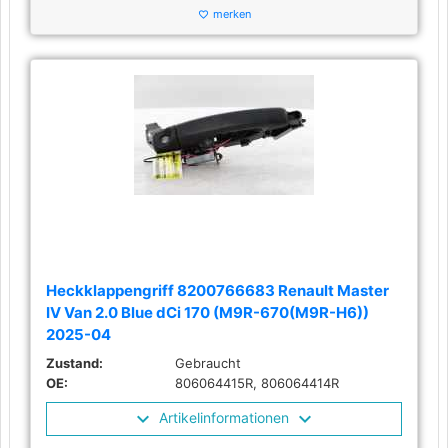
merken
favorite_border
Heckklappengriff 8200766683 Renault Master
IV Van 2.0 Blue dCi 170 (M9R-670(M9R-H6))
2025-04
Zustand:
Gebraucht
OE:
806064415R, 806064414R
Artikelinformationen