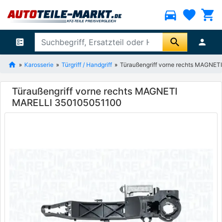
directions_car
favorite
shopping_cart
search
ballot
person
Karosserie
Türgriff / Handgriff
Türaußengriff vorne rechts MAGNE
Türaußengriff vorne rechts MAGNETI
MARELLI 350105051100