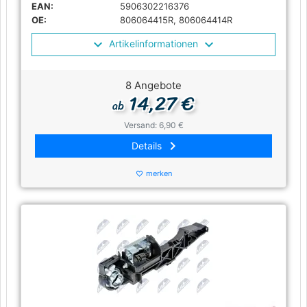
EAN:
5906302216376
OE:
806064415R, 806064414R
Artikelinformationen
8 Angebote
14,27 €
ab
Versand: 6,90 €
keyboard_arrow_right
Details
merken
favorite_border