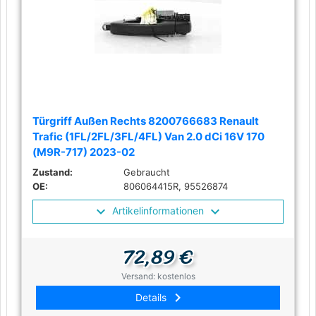
Türgriff Außen Rechts 8200766683 Renault
Trafic (1FL/2FL/3FL/4FL) Van 2.0 dCi 16V 170
(M9R-717) 2023-02
Zustand:
Gebraucht
OE:
806064415R, 95526874
Artikelinformationen
72,89 €
Versand: kostenlos
keyboard_arrow_right
Details