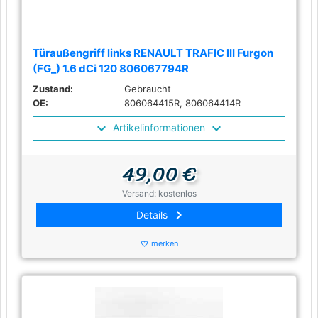
Türaußengriff links RENAULT TRAFIC III Furgon
(FG_) 1.6 dCi 120 806067794R
Zustand:
Gebraucht
OE:
806064415R, 806064414R
Artikelinformationen
49,00 €
Versand: kostenlos
keyboard_arrow_right
Details
merken
favorite_border