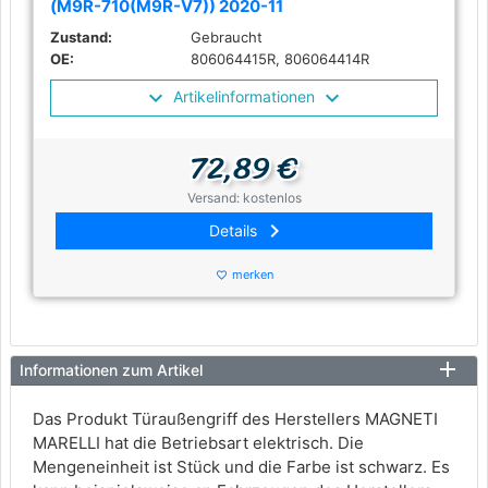
(M9R-710(M9R-V7)) 2020-11
Zustand:
Gebraucht
OE:
806064415R, 806064414R
Artikelinformationen
72,89 €
Versand: kostenlos
keyboard_arrow_right
Details
merken
favorite_border
Informationen zum Artikel
Das Produkt Türaußengriff des Herstellers MAGNETI
MARELLI hat die Betriebsart elektrisch. Die
Mengeneinheit ist Stück und die Farbe ist schwarz. Es