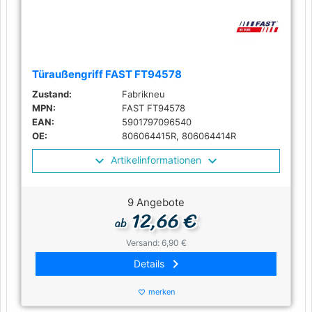
Türaußengriff FAST FT94578
Zustand:
Fabrikneu
MPN:
FAST FT94578
EAN:
5901797096540
OE:
806064415R, 806064414R
Artikelinformationen
9 Angebote
12,66 €
ab
Versand: 6,90 €
keyboard_arrow_right
Details
merken
favorite_border