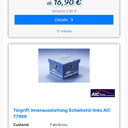
16,90 €
ab
Versand: 5,90 €
keyboard_arrow_right
Details
merken
favorite_border
Türgriff, Innenausstattung Schiebetür links AIC
77966
Zustand:
Fabrikneu