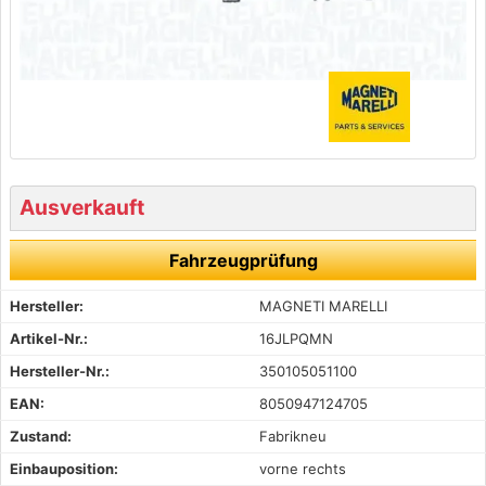
Ausverkauft
Fahrzeugprüfung
Hersteller:
MAGNETI MARELLI
Artikel-Nr.:
16JLPQMN
Hersteller-Nr.:
350105051100
EAN:
8050947124705
Zustand:
Fabrikneu
Einbauposition:
vorne rechts