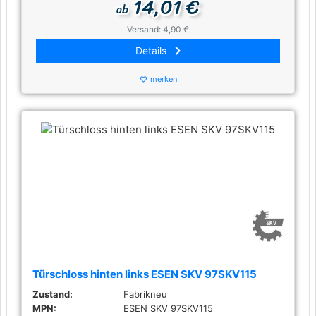
14,01 €
ab
Versand: 4,90 €
keyboard_arrow_right
Details
merken
favorite_border
Türschloss hinten links ESEN SKV 97SKV115
Zustand:
Fabrikneu
MPN:
ESEN SKV 97SKV115