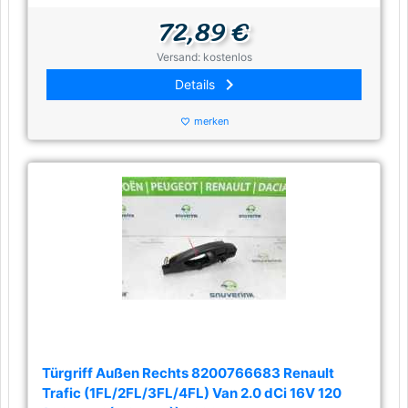
72,89 €
Versand: kostenlos
keyboard_arrow_right
Details
merken
favorite_border
Türgriff Außen Rechts 8200766683 Renault
Trafic (1FL/2FL/3FL/4FL) Van 2.0 dCi 16V 120