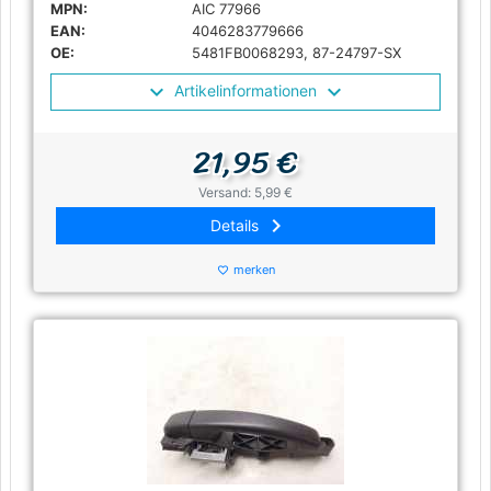
MPN:
AIC 77966
EAN:
4046283779666
OE:
5481FB0068293, 87-24797-SX
Artikelinformationen
21,95 €
Versand: 5,99 €
keyboard_arrow_right
Details
merken
favorite_border