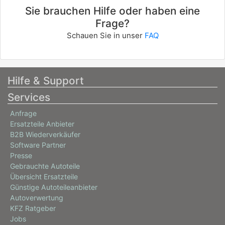
Sie brauchen Hilfe oder haben eine
Frage?
Schauen Sie in unser
FAQ
Hilfe & Support
Services
Anfrage
Ersatzteile Anbieter
B2B Wiederverkäufer
Software Partner
Presse
Gebrauchte Autoteile
Übersicht Ersatzteile
Günstige Autoteileanbieter
Autoverwertung
KFZ Ratgeber
Jobs