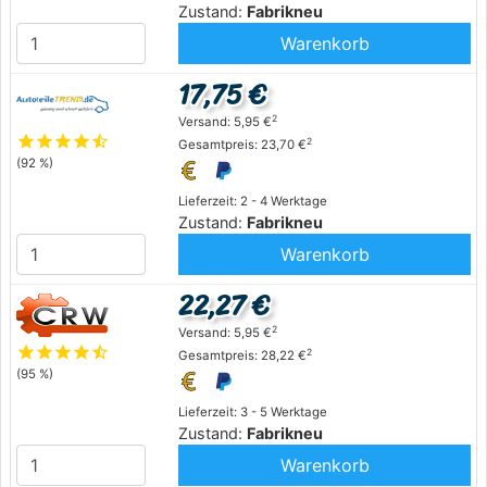
Zustand:
Fabrikneu
Warenkorb
17,75 €
2
Versand: 5,95 €
star
star
star
star
star_half
2
Gesamtpreis: 23,70 €
(92 %)
Lieferzeit: 2 - 4 Werktage
Zustand:
Fabrikneu
Warenkorb
22,27 €
2
Versand: 5,95 €
star
star
star
star
star_half
2
Gesamtpreis: 28,22 €
(95 %)
Lieferzeit: 3 - 5 Werktage
Zustand:
Fabrikneu
Warenkorb