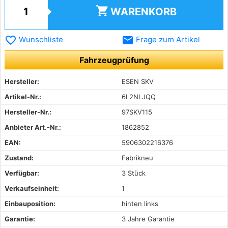
shopping_cart
WARENKORB
favorite_border
email
Wunschliste
Frage zum Artikel
Fahrzeugprüfung
Hersteller:
ESEN SKV
Artikel-Nr.:
6L2NLJQQ
Hersteller-Nr.:
97SKV115
Anbieter Art.-Nr.:
1862852
EAN:
5906302216376
Zustand:
Fabrikneu
Verfügbar:
3 Stück
Verkaufseinheit:
1
Einbauposition:
hinten links
Garantie:
3 Jahre Garantie