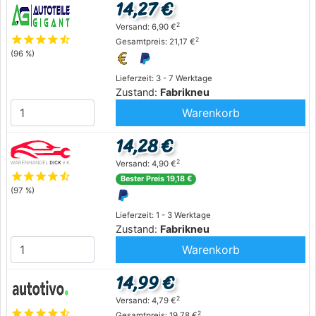
14,27 €
2
Versand: 6,90 €
star
star
star
star
star_half
2
Gesamtpreis: 21,17 €
(96 %)
Lieferzeit: 3 - 7 Werktage
Zustand:
Fabrikneu
Warenkorb
14,28 €
2
Versand: 4,90 €
star
star
star
star
star_half
Bester Preis 19,18 €
(97 %)
Lieferzeit: 1 - 3 Werktage
Zustand:
Fabrikneu
Warenkorb
14,99 €
2
Versand: 4,79 €
star
star
star
star
star_half
2
Gesamtpreis: 19,78 €