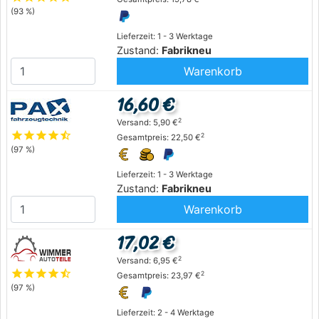
(93 %)
Lieferzeit: 1 - 3 Werktage
Zustand:
Fabrikneu
Warenkorb
16,60 €
2
Versand: 5,90 €
star
star
star
star
star_half
2
Gesamtpreis: 22,50 €
(97 %)
Lieferzeit: 1 - 3 Werktage
Zustand:
Fabrikneu
Warenkorb
17,02 €
2
Versand: 6,95 €
star
star
star
star
star_half
2
Gesamtpreis: 23,97 €
(97 %)
Lieferzeit: 2 - 4 Werktage