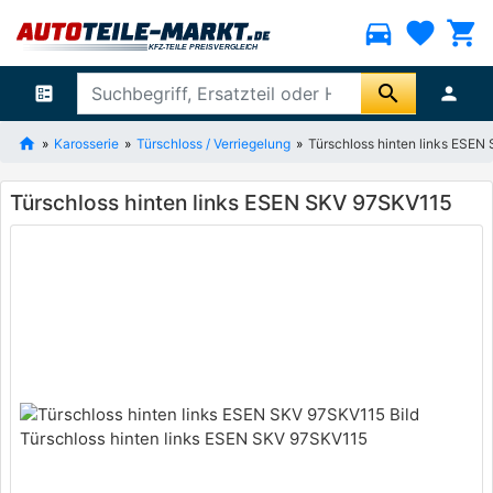
directions_car
favorite
shopping_cart
search
ballot
person
Karosserie
Türschloss / Verriegelung
Türschloss hinten links ESE
Türschloss hinten links ESEN SKV 97SKV115