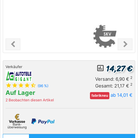
chevron_left
chevron_right
Previous
Next
14,27 €
insert_chart_outlined
Verkäufer
2
Versand: 6,90 €
star
star
star
star
star_half
2
Gesamt: 21,17 €
(96 %)
Auf Lager
ab 14,01 €
fabrikneu
2 Beobachten diesen Artikel