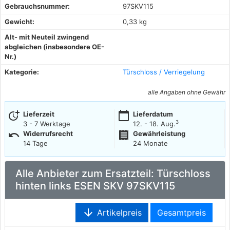
Gebrauchsnummer:
97SKV115
Gewicht:
0,33 kg
Alt- mit Neuteil zwingend
abgleichen (insbesondere OE-
Nr.)
Kategorie:
Türschloss / Verriegelung
alle Angaben ohne Gewähr
more_time
calendar_today
Lieferzeit
Lieferdatum
3
3 - 7 Werktage
12. - 18. Aug.
undo
receipt
Widerrufsrecht
Gewährleistung
14 Tage
24 Monate
Alle Anbieter zum Ersatzteil: Türschloss
hinten links ESEN SKV 97SKV115
arrow_downward
Artikelpreis
Gesamtpreis