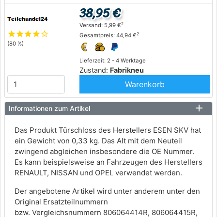
38,95 €
2
Versand: 5,99 €
star
star
star
star
star_outline
2
Gesamtpreis: 44,94 €
(80 %)
Lieferzeit: 2 - 4 Werktage
Zustand:
Fabrikneu
Warenkorb
Informationen zum Artikel
Das Produkt Türschloss des Herstellers ESEN SKV hat
ein Gewicht von 0,33 kg. Das Alt mit dem Neuteil
zwingend abgleichen insbesondere die OE Nummer.
Es kann beispielsweise an Fahrzeugen des Herstellers
RENAULT, NISSAN und OPEL verwendet werden.
Der angebotene Artikel wird unter anderem unter den
Original Ersatzteilnummern
bzw. Vergleichsnummern 806064414R, 806064415R,