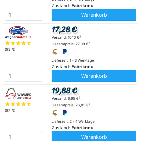
Zustand:
Fabrikneu
Warenkorb
17,28 €
2
Versand: 10,10 €
star
star
star
star
star_half
2
Gesamtpreis: 27,38 €
(93 %)
Lieferzeit: 1 - 3 Werktage
Zustand:
Fabrikneu
Warenkorb
19,88 €
2
Versand: 6,95 €
star
star
star
star
star_half
2
Gesamtpreis: 26,83 €
(97 %)
Lieferzeit: 2 - 4 Werktage
Zustand:
Fabrikneu
Warenkorb