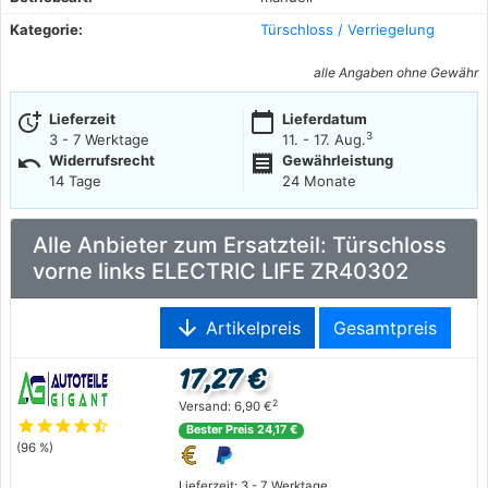
Kategorie:
Türschloss / Verriegelung
alle Angaben ohne Gewähr
more_time
calendar_today
Lieferzeit
Lieferdatum
3
3 - 7 Werktage
11. - 17. Aug.
undo
receipt
Widerrufsrecht
Gewährleistung
14 Tage
24 Monate
Alle Anbieter zum Ersatzteil: Türschloss
vorne links ELECTRIC LIFE ZR40302
arrow_downward
Artikelpreis
Gesamtpreis
17,27 €
2
Versand: 6,90 €
star
star
star
star
star_half
Bester Preis 24,17 €
(96 %)
Lieferzeit: 3 - 7 Werktage