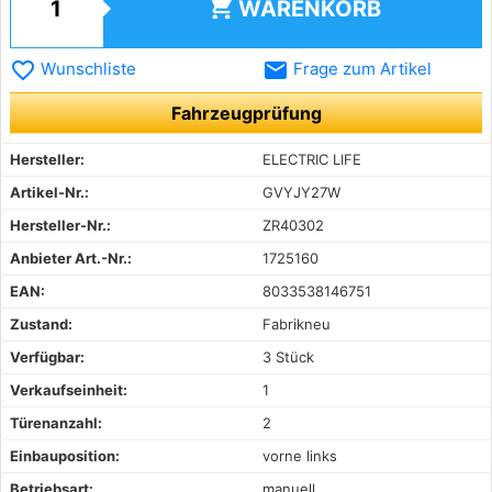
shopping_cart
WARENKORB
favorite_border
email
Wunschliste
Frage zum Artikel
Fahrzeugprüfung
Hersteller:
ELECTRIC LIFE
Artikel-Nr.:
GVYJY27W
Hersteller-Nr.:
ZR40302
Anbieter Art.-Nr.:
1725160
EAN:
8033538146751
Zustand:
Fabrikneu
Verfügbar:
3 Stück
Verkaufseinheit:
1
Türenanzahl:
2
Einbauposition:
vorne links
Betriebsart:
manuell