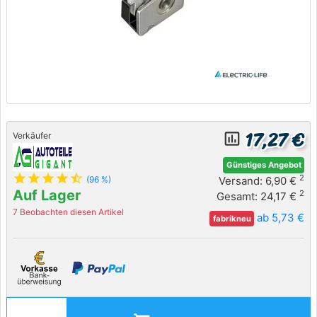
17,27 €
insert_chart_outlined
Verkäufer
Günstiges Angebot
star
star
star
star
star_half
2
Versand: 6,90 €
(96 %)
Auf Lager
2
Gesamt: 24,17 €
7 Beobachten diesen Artikel
ab 5,73 €
fabrikneu