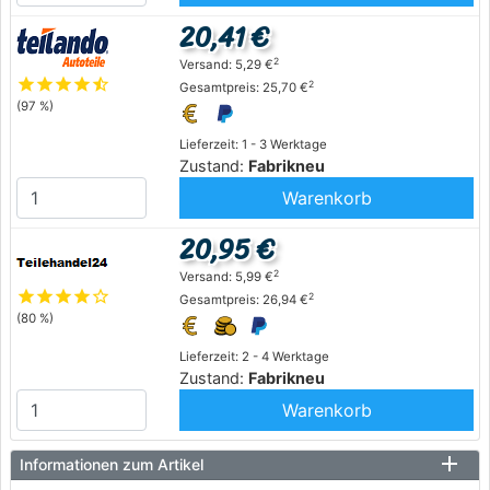
20,41 €
2
Versand: 5,29 €
star
star
star
star
star_half
2
Gesamtpreis: 25,70 €
(97 %)
Lieferzeit: 1 - 3 Werktage
Zustand:
Fabrikneu
Warenkorb
20,95 €
2
Versand: 5,99 €
star
star
star
star
star_outline
2
Gesamtpreis: 26,94 €
(80 %)
Lieferzeit: 2 - 4 Werktage
Zustand:
Fabrikneu
Warenkorb
Informationen zum Artikel