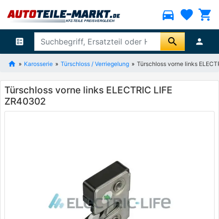
directions_car
favorite
shopping_cart
search
ballot
person
Karosserie
Türschloss / Verriegelung
Türschloss vorne links ELEC
Türschloss vorne links ELECTRIC LIFE
ZR40302