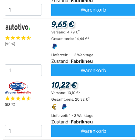
Zustand:
Fabrikneu
Warenkorb
9,65 €
2
Versand: 4,79 €
star
star
star
star
star_half
2
Gesamtpreis: 14,44 €
(93 %)
Lieferzeit: 1 - 3 Werktage
Zustand:
Fabrikneu
Warenkorb
10,22 €
2
Versand: 10,10 €
star
star
star
star
star_half
2
Gesamtpreis: 20,32 €
(93 %)
Lieferzeit: 1 - 3 Werktage
Zustand:
Fabrikneu
Warenkorb