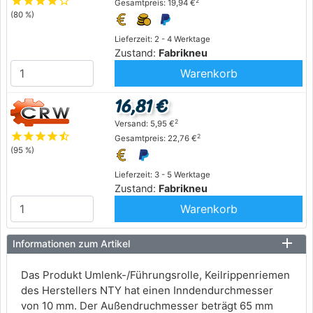
star
star
star
star
star_outline
2
Gesamtpreis: 19,94 €
(80 %)
Lieferzeit: 2 - 4 Werktage
Zustand:
Fabrikneu
Warenkorb
16,81 €
2
Versand: 5,95 €
star
star
star
star
star_half
2
Gesamtpreis: 22,76 €
(95 %)
Lieferzeit: 3 - 5 Werktage
Zustand:
Fabrikneu
Warenkorb
Informationen zum Artikel
Das Produkt Umlenk-/Führungsrolle, Keilrippenriemen
des Herstellers NTY hat einen Inndendurchmesser
von 10 mm. Der Außendruchmesser beträgt 65 mm