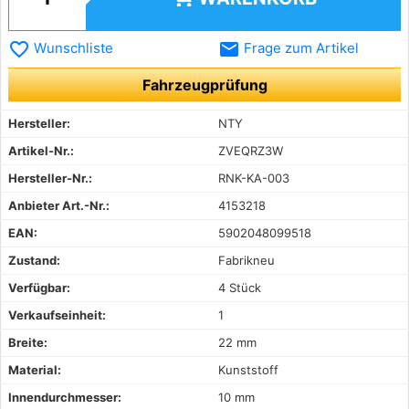
favorite_border
email
Wunschliste
Frage zum Artikel
Fahrzeugprüfung
Hersteller:
NTY
Artikel-Nr.:
ZVEQRZ3W
Hersteller-Nr.:
RNK-KA-003
Anbieter Art.-Nr.:
4153218
EAN:
5902048099518
Zustand:
Fabrikneu
Verfügbar:
4 Stück
Verkaufseinheit:
1
Breite:
22 mm
Material:
Kunststoff
Innendurchmesser:
10 mm