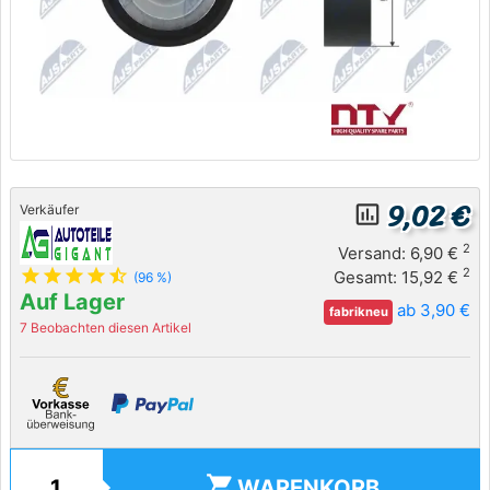
9,02 €
insert_chart_outlined
Verkäufer
2
Versand: 6,90 €
star
star
star
star
star_half
2
Gesamt: 15,92 €
(96 %)
Auf Lager
ab 3,90 €
fabrikneu
7 Beobachten diesen Artikel
shopping_cart
WARENKORB