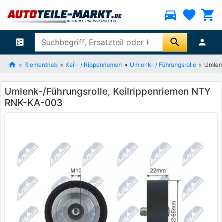
directions_car
favorite
shopping_cart
search
ballot
person
Riementrieb
Keil- / Rippenriemen
Umlenk- / Führungsrolle
Umlen
Umlenk-/Führungsrolle, Keilrippenriemen NTY
RNK-KA-003