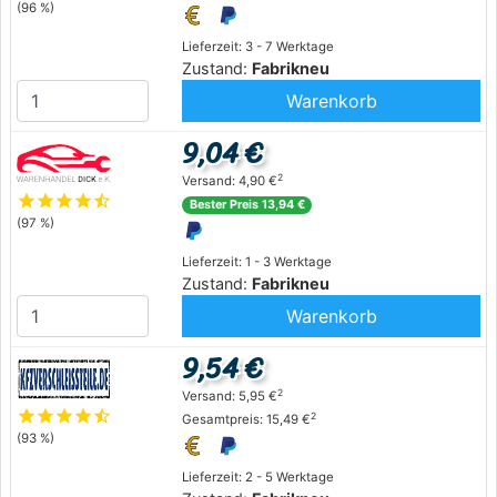
(96 %)
Lieferzeit: 3 - 7 Werktage
Zustand:
Fabrikneu
Warenkorb
9,04 €
2
Versand: 4,90 €
star
star
star
star
star_half
Bester Preis 13,94 €
(97 %)
Lieferzeit: 1 - 3 Werktage
Zustand:
Fabrikneu
Warenkorb
9,54 €
2
Versand: 5,95 €
star
star
star
star
star_half
2
Gesamtpreis: 15,49 €
(93 %)
Lieferzeit: 2 - 5 Werktage