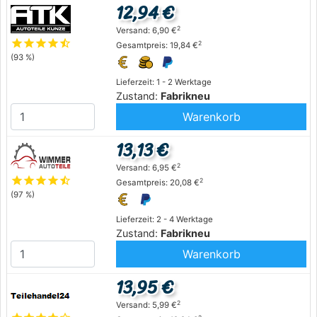
12,94 €
2
Versand: 6,90 €
star
star
star
star
star_half
2
Gesamtpreis: 19,84 €
(93 %)
Lieferzeit: 1 - 2 Werktage
Zustand:
Fabrikneu
Warenkorb
13,13 €
2
Versand: 6,95 €
star
star
star
star
star_half
2
Gesamtpreis: 20,08 €
(97 %)
Lieferzeit: 2 - 4 Werktage
Zustand:
Fabrikneu
Warenkorb
13,95 €
2
Versand: 5,99 €