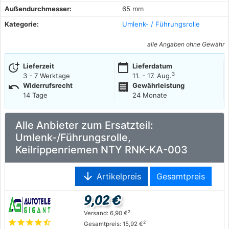
Außendurchmesser:
65 mm
Kategorie:
Umlenk- / Führungsrolle
alle Angaben ohne Gewähr
more_time
calendar_today
Lieferzeit
Lieferdatum
3
3 - 7 Werktage
11. - 17. Aug.
undo
receipt
Widerrufsrecht
Gewährleistung
14 Tage
24 Monate
Alle Anbieter zum Ersatzteil:
Umlenk-/Führungsrolle,
Keilrippenriemen NTY RNK-KA-003
arrow_downward
Artikelpreis
Gesamtpreis
9,02 €
2
Versand: 6,90 €
star
star
star
star
star_half
2
Gesamtpreis: 15,92 €