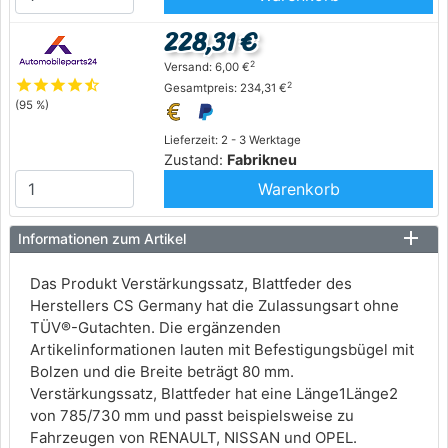
228,31 €
2
Versand: 6,00 €
star
star
star
star
star_half
2
Gesamtpreis: 234,31 €
(95 %)
Lieferzeit: 2 - 3 Werktage
Zustand:
Fabrikneu
Warenkorb
Informationen zum Artikel
Das Produkt Verstärkungssatz, Blattfeder des
Herstellers CS Germany hat die Zulassungsart ohne
TÜV®-Gutachten. Die ergänzenden
Artikelinformationen lauten mit Befestigungsbügel mit
Bolzen und die Breite beträgt 80 mm.
Verstärkungssatz, Blattfeder hat eine Länge1Länge2
von 785/730 mm und passt beispielsweise zu
Fahrzeugen von RENAULT, NISSAN und OPEL.