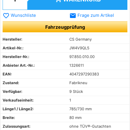
favorite_border
email
Wunschliste
Frage zum Artikel
Fahrzeugprüfung
Hersteller:
CS Germany
Artikel-Nr.:
JW4V9QL5
Hersteller-Nr.:
97.850.010.00
Anbieter Art.-Nr.:
1326611
EAN:
4047297290383
Zustand:
Fabrikneu
Verfügbar:
9 Stück
Verkaufseinheit:
1
Länge1 / Länge2:
785/730 mm
Breite:
80 mm
Zulassungsart:
ohne TÜV®-Gutachten