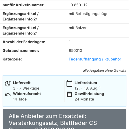
nur für Artikelnummer:
10.850.112
Ergänzungsartikel /
mit Befestigungsbügel
Ergänzende Info 2:
Ergänzungsartikel /
mit Bolzen
Ergänzende Info 2:
Anzahl der Federlagen:
1
Gebrauchsnummer:
850010
Kategorie:
Federaufhängung / -zubehör
alle Angaben ohne Gewähr
more_time
calendar_today
Lieferzeit
Lieferdatum
3
3 - 7 Werktage
12. - 18. Aug.
undo
receipt
Widerrufsrecht
Gewährleistung
14 Tage
24 Monate
Alle Anbieter zum Ersatzteil:
Verstärkungssatz, Blattfeder CS