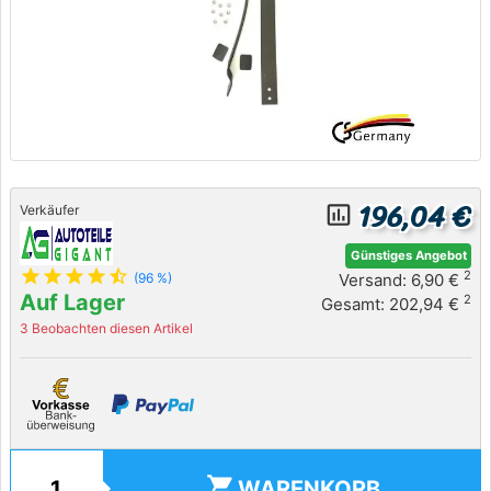
196,04 €
insert_chart_outlined
Verkäufer
Günstiges Angebot
star
star
star
star
star_half
2
Versand: 6,90 €
(96 %)
Auf Lager
2
Gesamt: 202,94 €
3 Beobachten diesen Artikel
shopping_cart
WARENKORB