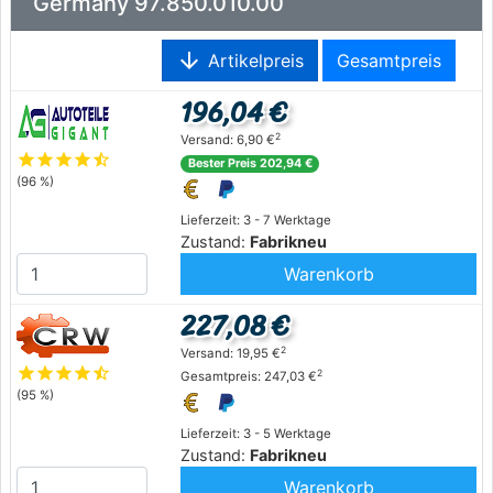
Germany 97.850.010.00
arrow_downward
Artikelpreis
Gesamtpreis
196,04 €
2
Versand: 6,90 €
star
star
star
star
star_half
Bester Preis 202,94 €
(96 %)
Lieferzeit: 3 - 7 Werktage
Zustand:
Fabrikneu
Warenkorb
227,08 €
2
Versand: 19,95 €
star
star
star
star
star_half
2
Gesamtpreis: 247,03 €
(95 %)
Lieferzeit: 3 - 5 Werktage
Zustand:
Fabrikneu
Warenkorb