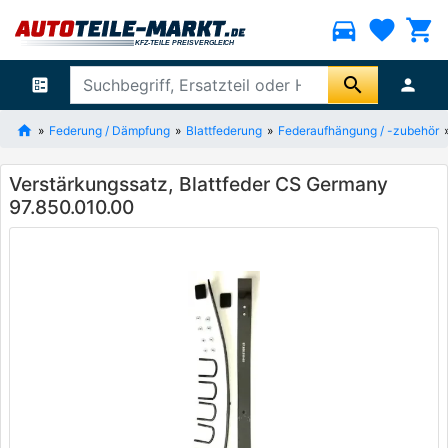
directions_car
favorite
shopping_cart
search
ballot
person
Federung / Dämpfung
Blattfederung
Federaufhängung / -zubehör
Verstärkungssatz, Blattfeder CS Germany
97.850.010.00