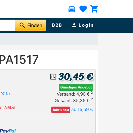
directions_car
favorite
shopping_cart
search
Finden
B2B
person
Login
 PA1517
30,45 €
insert_chart_outlined
Günstiges Angebot
2
Versand: 4,90 €
(97 %)
2
Gesamt: 35,35 €
n Artikel
ab 15,59 €
fabrikneu