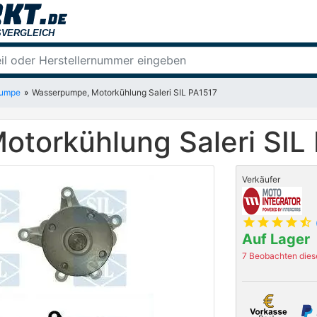
pumpe
Wasserpumpe, Motorkühlung Saleri SIL PA1517
torkühlung Saleri SIL
Verkäufer
star
star
star
star
star_half
Auf Lager
7 Beobachten diese