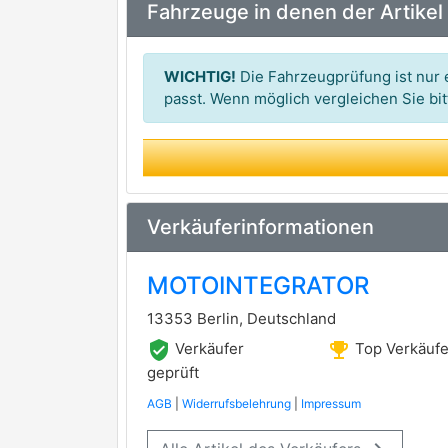
Fahrzeuge in denen der Artikel
FEBI BILSTEIN
premium Marke
Saleri SIL
WICHTIG!
Die Fahrzeugprüfung ist nur e
VALEO
passt. Wenn möglich vergleichen Sie b
premium Marke
MEYLE
premium Marke
OPTIMAL
Schaeffler INA
Verkäuferinformationen
HERTH+BUSS JAKOPARTS
premium Marke
MOTOINTEGRATOR
AISIN
premium Marke
13353 Berlin, Deutschland
HEPU
premium Marke
verified_user
emoji_events
Verkäufer
Top Verkäufe
GK
geprüft
AGB
|
Widerrufsbelehrung
|
Impressum
TRISCAN
premium Marke