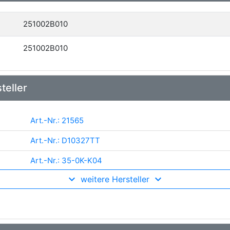
251002B010
251002B010
teller
Art.-Nr.: 21565
Art.-Nr.: D10327TT
Art.-Nr.: 35-0K-K04
weitere Hersteller
Art.-Nr.: H226
Art.-Nr.: PA1088
Art.-Nr.: ADG09162