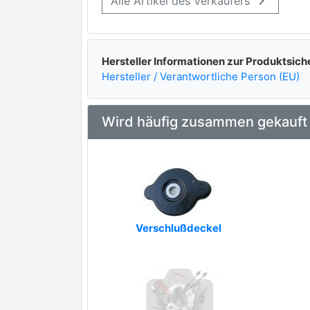
keyboard_arrow_right
Alle Artikel des Verkäufers
AIRTEX
AQUAPLUS
ASHUKI by Palidium
Hersteller Informationen zur Produktsich
Hersteller / Verantwortliche Person (EU)
BGA
BUGATTI
premium Marke
Wird häufig zusammen gekauft
CAR
CIFAM
COMLINE
CONTINENTAL CTAM
Verschlußdeckel
FIRST LINE
GGT
GP