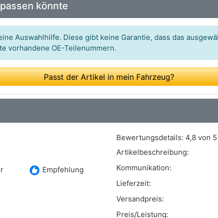
 passen könnte
Art.-Nr.: 181522
Art.-Nr.: PA1517
ine Auswahlhilfe. Diese gibt keine Garantie, dass das ausgewäh
itte vorhandene OE-Teilenummern.
Art.-Nr.: 506977
Art.-Nr.: 37-13 220 0008
Passt der Artikel in mein Fahrzeug?
Art.-Nr.: AQ-2363
Art.-Nr.: 538065910
Art.-Nr.: J1510328
Bewertungsdetails:
4,8 von 5
Art.-Nr.: WPY-025
Artikelbeschreibung:
Art.-Nr.: P7733
Kommunikation:
recommend
r
Empfehlung
Art.-Nr.: 987733
Lieferzeit:
Versandpreis:
Art.-Nr.: 8600 18010
Preis/Leistung: