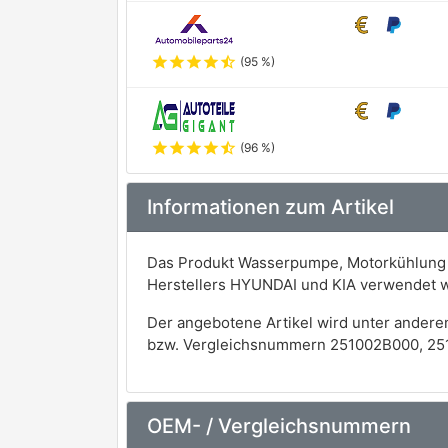
star
star
star
star
star_half
(95 %)
star
star
star
star
star_half
(96 %)
Informationen zum Artikel
Das Produkt Wasserpumpe, Motorkühlung de
Herstellers HYUNDAI und KIA verwendet 
Der angebotene Artikel wird unter andere
bzw. Vergleichsnummern 251002B000, 25
OEM- / Vergleichsnummern