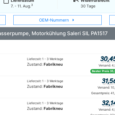
calendar_today
undo
Lieferdatum
Widerrufsrecht
3
7. - 11. Aug.
30 Tage
arrow_right
OEM-Nummern
Wasserpumpe, Motorkühlung Saleri SIL PA1517
30,4
Lieferzeit: 1 - 3 Werktage
Zustand:
Fabrikneu
Versand: 4
Bester Preis 35,
31,5
Lieferzeit: 1 - 3 Werktage
Zustand:
Fabrikneu
Versand: 10
Gesamtpreis: 41
32,1
Lieferzeit: 1 - 3 Werktage
Zustand:
Fabrikneu
Versand: 4