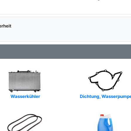
Art.-Nr.: 1894
Art.-Nr.: 85-8471
Art.-Nr.: 04539250
erheit
Art.-Nr.: CP3788
Art.-Nr.: PA10119
Art.-Nr.: 332661
Art.-Nr.: 824-1088
Art.-Nr.: EWP345
Art.-Nr.: WPS3138
Wasserkühler
Dichtung, Wasserpump
Art.-Nr.: FWP2233
Art.-Nr.: PA12585
Art.-Nr.: PA1333