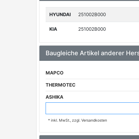
HYUNDAI
251002B000
KIA
251002B000
Baugleiche Artikel anderer Hers
MAPCO
THERMOTEC
ASHIKA
DOLZ
* inkl. MwSt., zzgl. Versandkosten
GRAF
BLUE PRINT