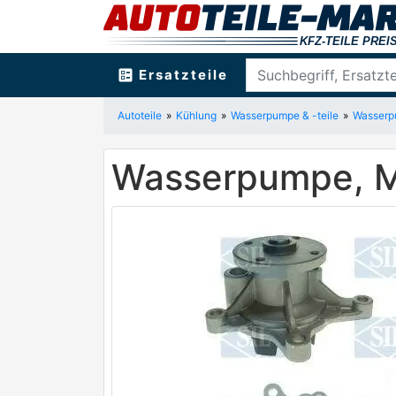
ballot
Ersatzteile
Autoteile
Kühlung
Wasserpumpe & -teile
Wasser
Wasserpumpe, Mo