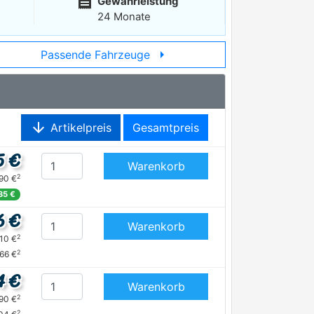
receipt
Gewährleistung
24 Monate
arrow_right
Passende Fahrzeuge
arrow_downward
Artikelpreis
Gesamtpreis
5 €
Warenkorb
2
,90 €
35 €
6 €
Warenkorb
2
,10 €
2
,66 €
4 €
Warenkorb
2
,90 €
2