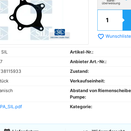
favorite_border
Wunschliste
 SIL
Artikel-Nr.:
17
Anbieter Art.-Nr.:
738115933
Zustand:
tück
Verkaufseinheit:
anisch
Abstand von Riemenscheibe
Pumpe:
PA_SIL.pdf
Kategorie: