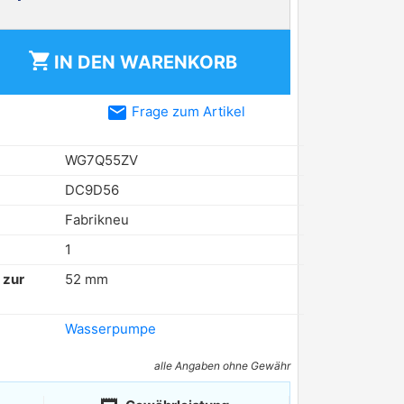
shopping_cart
IN DEN
WARENKORB
email
Frage zum Artikel
WG7Q55ZV
DC9D56
Fabrikneu
1
 zur
52 mm
Wasserpumpe
alle Angaben ohne Gewähr