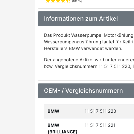
star
star
star
star
star_half
(95 %)
Informationen zum Artikel
Das Produkt Wasserpumpe, Motorkühlung d
Wasserpumpenausführung lautet für Keilri
Herstellers BMW verwendet werden.
Der angebotene Artikel wird unter andere
bzw. Vergleichsnummern 11 51 7 511 220, 11 
OEM- / Vergleichsnummern
BMW
11 51 7 511 220
BMW
11 51 7 511 221
(BRILLIANCE)