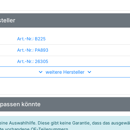
teller
Art.-Nr.: B225
Art.-Nr.: PA893
Art.-Nr.: 26305
weitere Hersteller
Art.-Nr.: 538017810
Art.-Nr.: P482
Art.-Nr.: 980812
 passen könnte
Art.-Nr.: 506919
Art.-Nr.: AQ-1849
ine Auswahlhilfe. Diese gibt keine Garantie, dass das ausgewäh
itte vorhandene OE-Teilenummern.
Art.-Nr.: 1748