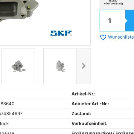
favorite_border
Wunschliste
chevron_right
Next
Artikel-Nr.:
 88640
Anbieter Art.-Nr.:
574854967
Zustand:
tück
Verkaufseinheit:
ehäuse
Ergänzungsartikel / Ergänz