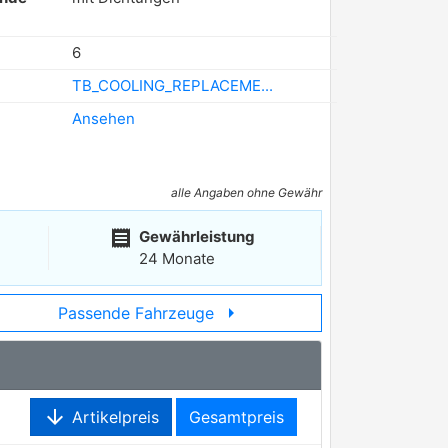
6
TB_COOLING_REPLACEME...
Ansehen
alle Angaben ohne Gewähr
receipt
Gewährleistung
24 Monate
arrow_right
Passende Fahrzeuge
arrow_downward
Artikelpreis
Gesamtpreis