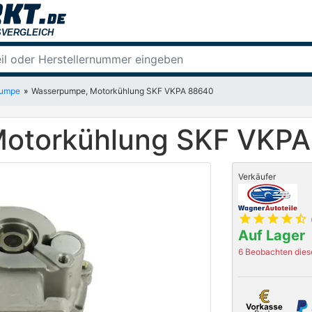
pumpe
Wasserpumpe, Motorkühlung SKF VKPA 88640
otorkühlung SKF VKP
Verkäufer
star
star
star
star
star_half
Auf Lager
6 Beobachten diese