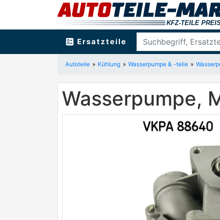
ballot
Ersatzteile
Autoteile
Kühlung
Wasserpumpe & -teile
Wasser
Wasserpumpe, M