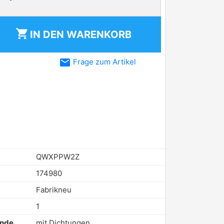
shopping_cart
IN DEN
WARENKORB
email
Frage zum Artikel
QWXPPW2Z
174980
Fabrikneu
1
ende
mit Dichtungen