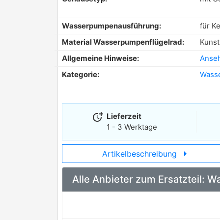
Wasserpumpenausführung:
für K
Material Wasserpumpenflügelrad:
Kunst
Allgemeine Hinweise:
Anse
Kategorie:
Wass
more_time
Lieferzeit
1 - 3 Werktage
arrow_right
Artikelbeschreibung
Alle Anbieter zum Ersatzteil