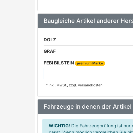
Baugleiche Artikel anderer Hers
DOLZ
GRAF
FEBI BILSTEIN
premium Marke
Schaeffler INA
* inkl. MwSt., zzgl. Versandkosten
HEPU
premium Marke
GK
Fahrzeuge in denen der Artikel
VALEO
premium Marke
OPTIMAL
WICHTIG!
Die Fahrzeugprüfung ist nur e
AIRTEX
passt. Wenn möglich vergleichen Sie b