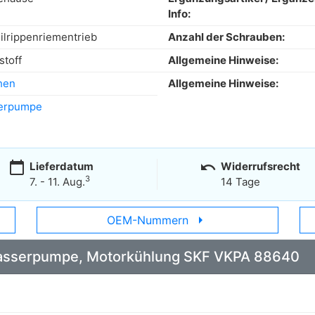
Info:
eilrippenriementrieb
Anzahl der Schrauben:
stoff
Allgemeine Hinweise:
hen
Allgemeine Hinweise:
erpumpe
calendar_today
undo
Lieferdatum
Widerrufsrecht
3
7. - 11. Aug.
14 Tage
arrow_right
OEM-Nummern
: Wasserpumpe, Motorkühlung SKF VKPA 88640