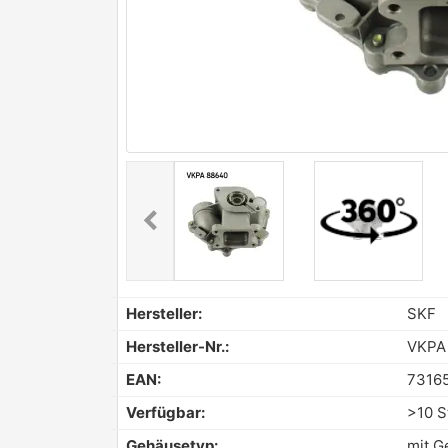
chevron_left
Previous
Hersteller:
SKF
Hersteller-Nr.:
VKPA
EAN:
7316
Verfügbar:
>10 S
Gehäusetyp:
mit G