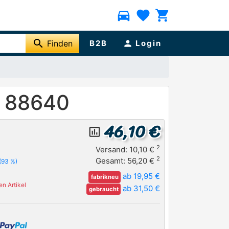
directions_car
favorite
shopping_cart
search
Finden
B2B
person
Login
A 88640
46,10 €
insert_chart_outlined
2
Versand: 10,10 €
2
Gesamt: 56,20 €
(93 %)
ab 19,95 €
fabrikneu
n Artikel
ab 31,50 €
gebraucht