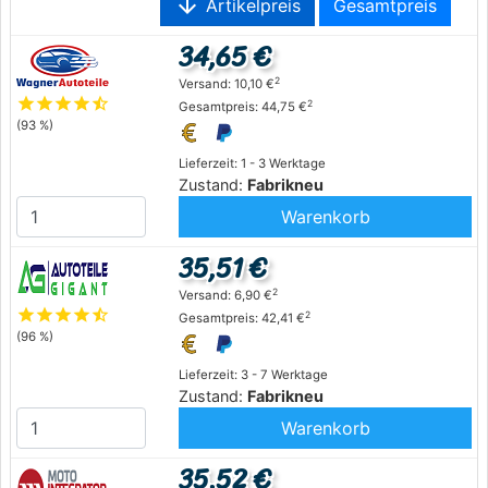
arrow_downward
Artikelpreis
Gesamtpreis
34,65 €
2
Versand: 10,10 €
star
star
star
star
star_half
2
Gesamtpreis: 44,75 €
(93 %)
Lieferzeit: 1 - 3 Werktage
Zustand:
Fabrikneu
Warenkorb
35,51 €
2
Versand: 6,90 €
star
star
star
star
star_half
2
Gesamtpreis: 42,41 €
(96 %)
Lieferzeit: 3 - 7 Werktage
Zustand:
Fabrikneu
Warenkorb
35,52 €