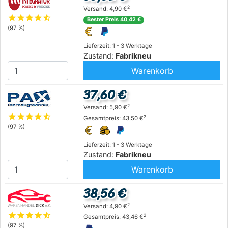
2
Versand: 4,90 €
star
star
star
star
star_half
Bester Preis 40,42 €
(97 %)
Lieferzeit: 1 - 3 Werktage
Zustand:
Fabrikneu
Warenkorb
37,60 €
2
Versand: 5,90 €
star
star
star
star
star_half
2
Gesamtpreis: 43,50 €
(97 %)
Lieferzeit: 1 - 3 Werktage
Zustand:
Fabrikneu
Warenkorb
38,56 €
2
Versand: 4,90 €
star
star
star
star
star_half
2
Gesamtpreis: 43,46 €
(97 %)