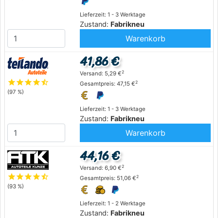
Lieferzeit: 1 - 3 Werktage
Zustand:
Fabrikneu
Warenkorb
41,86 €
2
Versand: 5,29 €
star
star
star
star
star_half
2
Gesamtpreis: 47,15 €
(97 %)
Lieferzeit: 1 - 3 Werktage
Zustand:
Fabrikneu
Warenkorb
44,16 €
2
Versand: 6,90 €
star
star
star
star
star_half
2
Gesamtpreis: 51,06 €
(93 %)
Lieferzeit: 1 - 2 Werktage
Zustand:
Fabrikneu