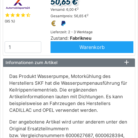
50,65 €
2
Versand: 6,00 €
star
star
star
star
star_half
2
Gesamtpreis: 56,65 €
(95 %)
Lieferzeit: 2 - 3 Werktage
Zustand:
Fabrikneu
Warenkorb
Informationen zum Artikel
Das Produkt Wasserpumpe, Motorkühlung des
Herstellers SKF hat die Wasserpumpenausführung für
Keilrippenriementrieb. Die ergänzenden
Artikelinformationen lauten mit Dichtungen. Es kann
beispielsweise an Fahrzeugen des Herstellers
CADILLAC und OPEL verwendet werden.
Der angebotene Artikel wird unter anderem unter den
Original Ersatzteilnummern
bzw. Vergleichsnummern 6000627687, 6000628394,