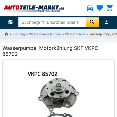
directions_car
favorite
shopping_cart
search
ballot
person
Kühlung
Wasserpumpe & -teile
Wasserpumpe
Wasserpumpe, Mo
Wasserpumpe, Motorkühlung SKF VKPC
85702