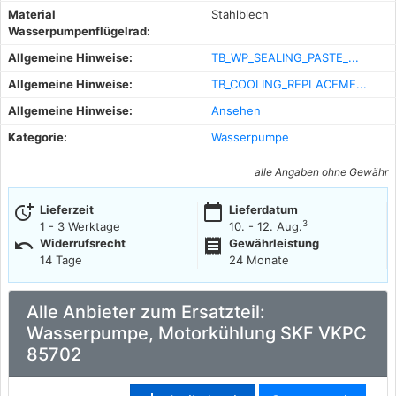
Material
Stahlblech
Wasserpumpenflügelrad:
Allgemeine Hinweise:
TB_WP_SEALING_PASTE_...
Allgemeine Hinweise:
TB_COOLING_REPLACEME...
Allgemeine Hinweise:
Ansehen
Kategorie:
Wasserpumpe
alle Angaben ohne Gewähr
more_time
calendar_today
Lieferzeit
Lieferdatum
3
1 - 3 Werktage
10. - 12. Aug.
undo
receipt
Widerrufsrecht
Gewährleistung
14 Tage
24 Monate
Alle Anbieter zum Ersatzteil:
Wasserpumpe, Motorkühlung SKF VKPC
85702