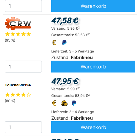
Warenkorb
47,58 €
2
Versand: 5,95 €
star
star
star
star
star_half
2
Gesamtpreis: 53,53 €
(95 %)
Lieferzeit: 3 - 5 Werktage
Zustand:
Fabrikneu
Warenkorb
47,95 €
2
Versand: 5,99 €
star
star
star
star
star_outline
2
Gesamtpreis: 53,94 €
(80 %)
Lieferzeit: 2 - 4 Werktage
Zustand:
Fabrikneu
Warenkorb