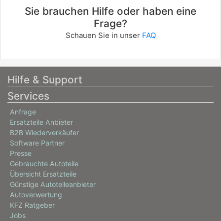
Sie brauchen Hilfe oder haben eine
Frage?
Schauen Sie in unser
FAQ
Hilfe & Support
Services
Anfrage
Ersatzteile Anbieter
B2B Wiederverkäufer
Software Partner
Presse
Gebrauchte Autoteile
Übersicht Ersatzteile
Günstige Autoteileanbieter
Autoverwertung
KFZ Ratgeber
Jobs