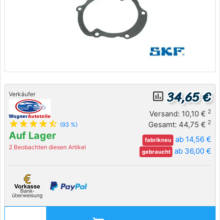
34,65 €
insert_chart_outlined
Verkäufer
2
Versand: 10,10 €
star
star
star
star
star_half
2
Gesamt: 44,75 €
(93 %)
Auf Lager
ab 14,56 €
fabrikneu
2 Beobachten diesen Artikel
ab 36,00 €
gebraucht