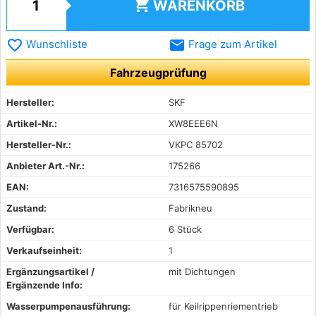
shopping_cart
WARENKORB
favorite_border
email
Wunschliste
Frage zum Artikel
Fahrzeugprüfung
Hersteller:
SKF
Artikel-Nr.:
XW8EEE6N
Hersteller-Nr.:
VKPC 85702
Anbieter Art.-Nr.:
175266
EAN:
7316575590895
Zustand:
Fabrikneu
Verfügbar:
6 Stück
Verkaufseinheit:
1
Ergänzungsartikel /
mit Dichtungen
Ergänzende Info:
Wasserpumpenausführung:
für Keilrippenriementrieb