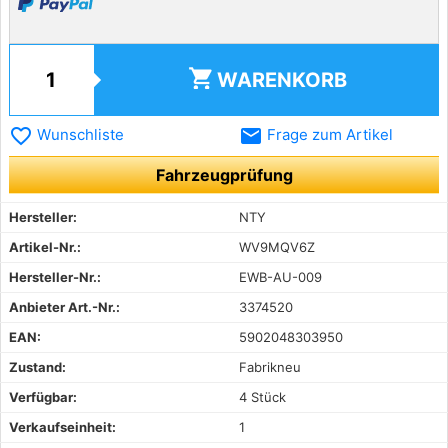
shopping_cart
WARENKORB
favorite_border
email
Wunschliste
Frage zum Artikel
Fahrzeugprüfung
Hersteller:
NTY
Artikel-Nr.:
WV9MQV6Z
Hersteller-Nr.:
EWB-AU-009
Anbieter Art.-Nr.:
3374520
EAN:
5902048303950
Zustand:
Fabrikneu
Verfügbar:
4 Stück
Verkaufseinheit:
1