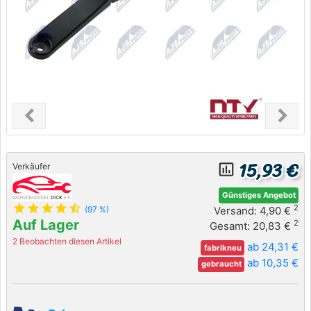
chevron_left
chevron_right
Previous
Next
15,93 €
insert_chart_outlined
Verkäufer
Günstiges Angebot
star
star
star
star
star_half
2
Versand: 4,90 €
(97 %)
Auf Lager
2
Gesamt: 20,83 €
2 Beobachten diesen Artikel
ab 24,31 €
fabrikneu
ab 10,35 €
gebraucht