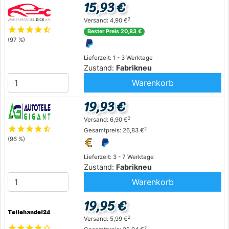
15,93 €
2
Versand: 4,90 €
star
star
star
star
star_half
Bester Preis 20,83 €
(97 %)
Lieferzeit: 1 - 3 Werktage
Zustand:
Fabrikneu
Warenkorb
19,93 €
2
Versand: 6,90 €
star
star
star
star
star_half
2
Gesamtpreis: 26,83 €
(96 %)
Lieferzeit: 3 - 7 Werktage
Zustand:
Fabrikneu
Warenkorb
19,95 €
2
Versand: 5,99 €
star
star
star
star
star_outline
2