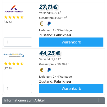
27,11 €
2
Versand: 6,00 €
star
star
star
star
star_half
2
Gesamtpreis: 33,11 €
(95 %)
Lieferzeit: 2 - 3 Werktage
Zustand:
Fabrikneu
Warenkorb
44,25 €
2
Versand: 5,95 €
star
star
star
star
star_half
2
Gesamtpreis: 50,20 €
(92 %)
Lieferzeit: 2 - 4 Werktage
Zustand:
Fabrikneu
Warenkorb
Informationen zum Artikel