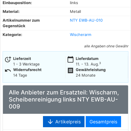
Einbauposition:
links
Material:
Metall
Artikelnummer zum
NTY EWB-AU-010
Gegenstück
Kategorie:
Wischerarm
alle Angaben ohne Gewähr
more_time
calendar_today
Lieferzeit
Lieferdatum
3
1 - 3 Werktage
11. - 13. Aug.
undo
receipt
Widerrufsrecht
Gewährleistung
14 Tage
24 Monate
Alle Anbieter zum Ersatzteil: Wischarm,
Scheibenreinigung links NTY EWB-AU-
009
arrow_downward
Artikelpreis
Gesamtpreis