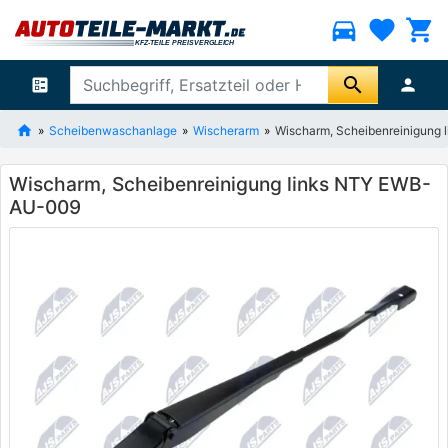
directions_car
favorite
shopping_cart
search
ballot
person
Scheibenwaschanlage
Wischerarm
Wischarm, Scheibenreinigung
Wischarm, Scheibenreinigung links NTY EWB-
AU-009