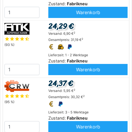
Zustand:
Fabrikneu
Warenkorb
24,29 €
2
Versand: 6,90 €
star
star
star
star
star_half
2
Gesamtpreis: 31,19 €
(93 %)
Lieferzeit: 1 - 2 Werktage
Zustand:
Fabrikneu
Warenkorb
24,37 €
2
Versand: 5,95 €
star
star
star
star
star_half
2
Gesamtpreis: 30,32 €
(95 %)
Lieferzeit: 3 - 5 Werktage
Zustand:
Fabrikneu
Warenkorb