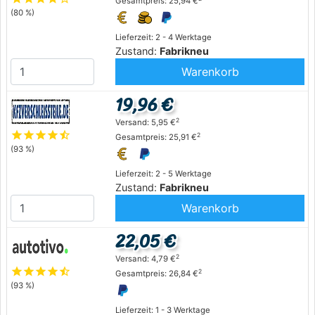
Gesamtpreis: 25,94 €
(80 %)
Lieferzeit: 2 - 4 Werktage
Zustand:
Fabrikneu
Warenkorb
19,96 €
2
Versand: 5,95 €
star
star
star
star
star_half
2
Gesamtpreis: 25,91 €
(93 %)
Lieferzeit: 2 - 5 Werktage
Zustand:
Fabrikneu
Warenkorb
22,05 €
2
Versand: 4,79 €
star
star
star
star
star_half
2
Gesamtpreis: 26,84 €
(93 %)
Lieferzeit: 1 - 3 Werktage