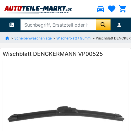
directions_car
favorite
shopping_cart
search
ballot
person
Scheibenwaschanlage
Wischerblatt / Gummi
Wischblatt DENCK
Wischblatt DENCKERMANN VP00525