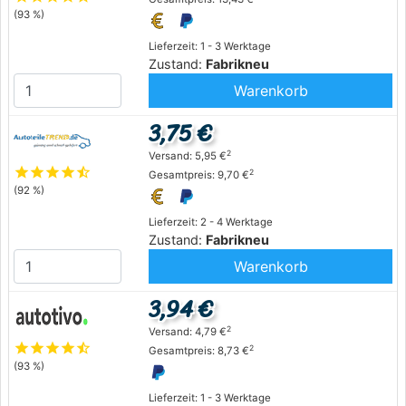
(93 %)
Lieferzeit: 1 - 3 Werktage
Zustand:
Fabrikneu
Warenkorb
3,75 €
2
Versand: 5,95 €
star
star
star
star
star_half
2
Gesamtpreis: 9,70 €
(92 %)
Lieferzeit: 2 - 4 Werktage
Zustand:
Fabrikneu
Warenkorb
3,94 €
2
Versand: 4,79 €
star
star
star
star
star_half
2
Gesamtpreis: 8,73 €
(93 %)
Lieferzeit: 1 - 3 Werktage