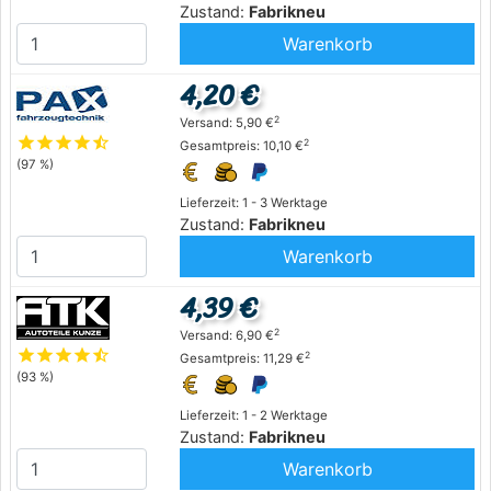
Zustand:
Fabrikneu
Warenkorb
4,20 €
2
Versand: 5,90 €
star
star
star
star
star_half
2
Gesamtpreis: 10,10 €
(97 %)
Lieferzeit: 1 - 3 Werktage
Zustand:
Fabrikneu
Warenkorb
4,39 €
2
Versand: 6,90 €
star
star
star
star
star_half
2
Gesamtpreis: 11,29 €
(93 %)
Lieferzeit: 1 - 2 Werktage
Zustand:
Fabrikneu
Warenkorb