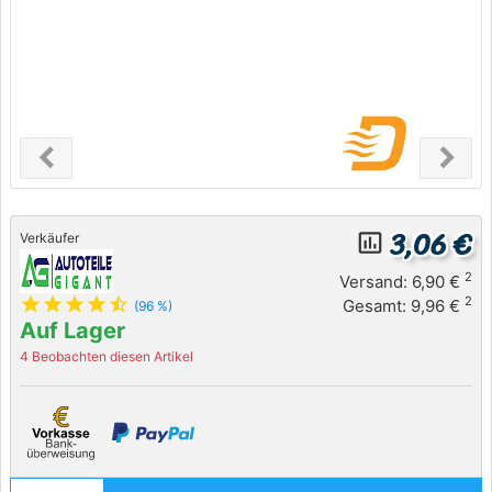
chevron_left
chevron_right
Previous
Next
3,06 €
insert_chart_outlined
Verkäufer
2
Versand: 6,90 €
star
star
star
star
star_half
2
Gesamt: 9,96 €
(96 %)
Auf Lager
4 Beobachten diesen Artikel