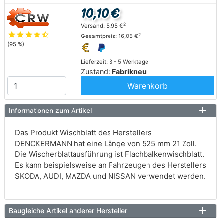
10,10 €
2
Versand: 5,95 €
star
star
star
star
star_half
2
Gesamtpreis: 16,05 €
(95 %)
Lieferzeit: 3 - 5 Werktage
Zustand:
Fabrikneu
Warenkorb
Informationen zum Artikel
Das Produkt Wischblatt des Herstellers
DENCKERMANN hat eine Länge von 525 mm 21 Zoll.
Die Wischerblattausführung ist Flachbalkenwischblatt.
Es kann beispielsweise an Fahrzeugen des Herstellers
SKODA, AUDI, MAZDA und NISSAN verwendet werden.
Baugleiche Artikel anderer Hersteller