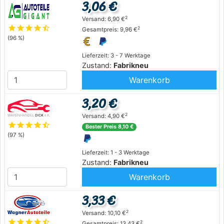
3,06 €
2
Versand: 6,90 €
star
star
star
star
star_half
2
Gesamtpreis: 9,96 €
(96 %)
Lieferzeit: 3 - 7 Werktage
Zustand:
Fabrikneu
Warenkorb
3,20 €
2
Versand: 4,90 €
star
star
star
star
star_half
Bester Preis 8,10 €
(97 %)
Lieferzeit: 1 - 3 Werktage
Zustand:
Fabrikneu
Warenkorb
3,33 €
2
Versand: 10,10 €
star
star
star
star
star_half
2
Gesamtpreis: 13,43 €