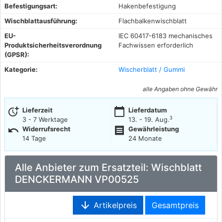
Befestigungsart:
Hakenbefestigung
Wischblattausführung:
Flachbalkenwischblatt
EU-
IEC 60417-6183 mechanisches
Produktsicherheitsverordnung
Fachwissen erforderlich
(GPSR):
Kategorie:
Wischerblatt / Gummi
alle Angaben ohne Gewähr
more_time
calendar_today
Lieferzeit
Lieferdatum
3
3 - 7 Werktage
13. - 19. Aug.
undo
receipt
Widerrufsrecht
Gewährleistung
14 Tage
24 Monate
Alle Anbieter zum Ersatzteil: Wischblatt
DENCKERMANN VP00525
arrow_downward
Artikelpreis
Gesamtpreis