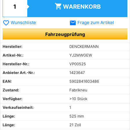
shopping_cart
WARENKORB
favorite_border
email
Wunschliste
Frage zum Artikel
Fahrzeugprüfung
Hersteller:
DENCKERMANN
Artikel-Nr.:
YJ2MWGEW
Hersteller-Nr.:
VP00525
Anbieter Art.-Nr.:
1423647
EAN:
5902841603486
Zustand:
Fabrikneu
Verfügbar:
>10 Stück
Verkaufseinheit:
1
Länge:
525 mm
Länge:
21 Zoll