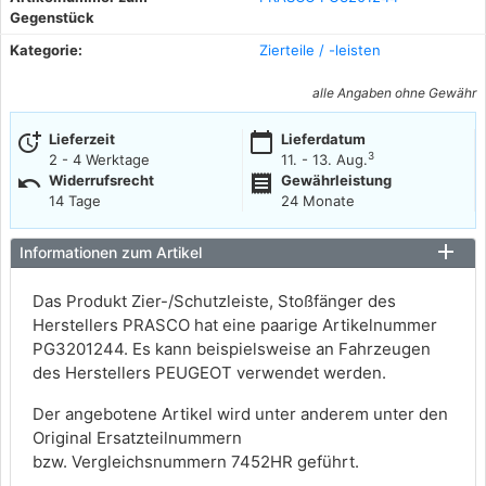
Gegenstück
Kategorie:
Zierteile / -leisten
alle Angaben ohne Gewähr
more_time
calendar_today
Lieferzeit
Lieferdatum
3
2 - 4 Werktage
11. - 13. Aug.
undo
receipt
Widerrufsrecht
Gewährleistung
14 Tage
24 Monate
Informationen zum Artikel
Das Produkt Zier-/Schutzleiste, Stoßfänger des
Herstellers PRASCO hat eine paarige Artikelnummer
PG3201244. Es kann beispielsweise an Fahrzeugen
des Herstellers PEUGEOT verwendet werden.
Der angebotene Artikel wird unter anderem unter den
Original Ersatzteilnummern
bzw. Vergleichsnummern 7452HR geführt.