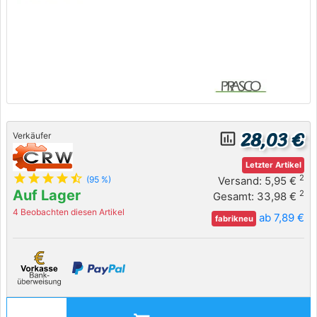
28,03 €
insert_chart_outlined
Verkäufer
Letzter Artikel
star
star
star
star
star_half
2
Versand: 5,95 €
(95 %)
Auf Lager
2
Gesamt: 33,98 €
4 Beobachten diesen Artikel
ab 7,89 €
fabrikneu