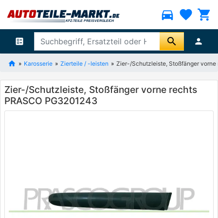
directions_car
favorite
shopping_cart
search
ballot
person
Karosserie
Zierteile / -leisten
Zier-/Schutzleiste, Stoßfänger vor
Zier-/Schutzleiste, Stoßfänger vorne rechts
PRASCO PG3201243