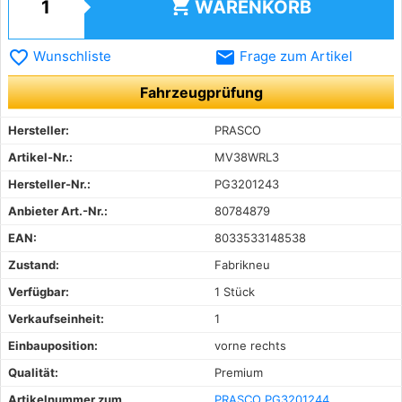
shopping_cart
WARENKORB
favorite_border
email
Wunschliste
Frage zum Artikel
Fahrzeugprüfung
Hersteller:
PRASCO
Artikel-Nr.:
MV38WRL3
Hersteller-Nr.:
PG3201243
Anbieter Art.-Nr.:
80784879
EAN:
8033533148538
Zustand:
Fabrikneu
Verfügbar:
1 Stück
Verkaufseinheit:
1
Einbauposition:
vorne rechts
Qualität:
Premium
Artikelnummer zum
PRASCO PG3201244