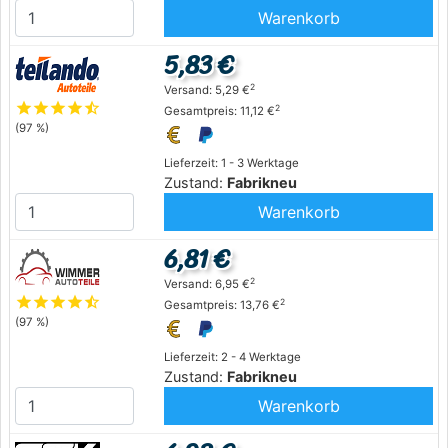
Warenkorb
5,83 €
2
Versand: 5,29 €
star
star
star
star
star_half
2
Gesamtpreis: 11,12 €
(97 %)
Lieferzeit: 1 - 3 Werktage
Zustand:
Fabrikneu
Warenkorb
6,81 €
2
Versand: 6,95 €
star
star
star
star
star_half
2
Gesamtpreis: 13,76 €
(97 %)
Lieferzeit: 2 - 4 Werktage
Zustand:
Fabrikneu
Warenkorb