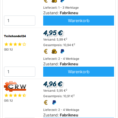
Lieferzeit: 1 - 3 Werktage
Zustand:
Fabrikneu
Warenkorb
4,95 €
2
Versand: 5,99 €
star
star
star
star
star_outline
2
Gesamtpreis: 10,94 €
(80 %)
Lieferzeit: 2 - 4 Werktage
Zustand:
Fabrikneu
Warenkorb
4,96 €
2
Versand: 5,95 €
star
star
star
star
star_half
2
Gesamtpreis: 10,91 €
(95 %)
Lieferzeit: 2 - 4 Werktage
Zustand:
Fabrikneu