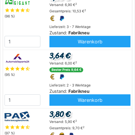
2
Versand: 6,90 €
star
star
star
star
star_half
2
Gesamtpreis: 10,53 €
(96 %)
Lieferzeit: 3 - 7 Werktage
Zustand:
Fabrikneu
Warenkorb
3,64 €
2
Versand: 6,00 €
star
star
star
star
star_half
Bester Preis 9,64 €
(95 %)
Lieferzeit: 2 - 3 Werktage
Zustand:
Fabrikneu
Warenkorb
3,80 €
2
Versand: 5,90 €
star
star
star
star
star_half
2
Gesamtpreis: 9,70 €
(97 %)