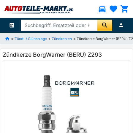
directions_car
favorite
shopping_cart
search
ballot
person
Zünd- / Glühanlage
Zündkerzen
Zündkerze BorgWarner (BERU) Z
Zündkerze BorgWarner (BERU) Z293