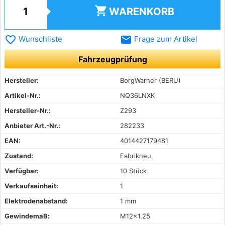
shopping_cart
WARENKORB
favorite_border
email
Wunschliste
Frage zum Artikel
Fahrzeugprüfung
Hersteller:
BorgWarner (BERU)
Artikel-Nr.:
NQ36LNXK
Hersteller-Nr.:
Z293
Anbieter Art.-Nr.:
282233
EAN:
4014427179481
Zustand:
Fabrikneu
Verfügbar:
10 Stück
Verkaufseinheit:
1
Elektrodenabstand:
1 mm
Gewindemaß:
M12x1.25