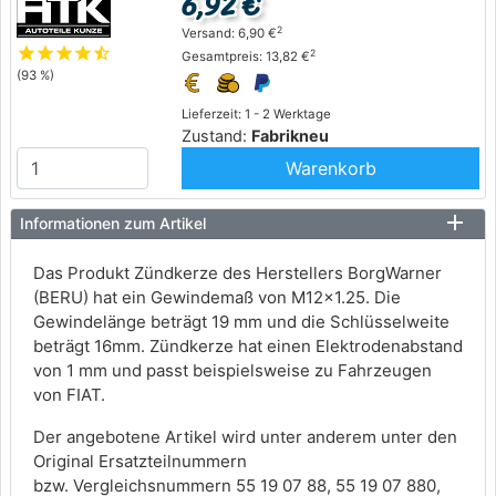
6,92 €
2
Versand: 6,90 €
star
star
star
star
star_half
2
Gesamtpreis: 13,82 €
(93 %)
Lieferzeit: 1 - 2 Werktage
Zustand:
Fabrikneu
Warenkorb
Informationen zum Artikel
Das Produkt Zündkerze des Herstellers BorgWarner
(BERU) hat ein Gewindemaß von M12x1.25. Die
Gewindelänge beträgt 19 mm und die Schlüsselweite
beträgt 16mm. Zündkerze hat einen Elektrodenabstand
von 1 mm und passt beispielsweise zu Fahrzeugen
von FIAT.
Der angebotene Artikel wird unter anderem unter den
Original Ersatzteilnummern
bzw. Vergleichsnummern 55 19 07 88, 55 19 07 880,