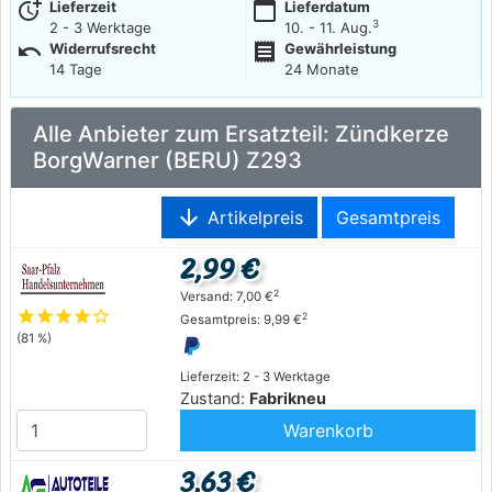
more_time
calendar_today
Lieferzeit
Lieferdatum
3
2 - 3 Werktage
10. - 11. Aug.
undo
receipt
Widerrufsrecht
Gewährleistung
14 Tage
24 Monate
Alle Anbieter zum Ersatzteil: Zündkerze
BorgWarner (BERU) Z293
arrow_downward
Artikelpreis
Gesamtpreis
2,99 €
2
Versand: 7,00 €
star
star
star
star
star_outline
2
Gesamtpreis: 9,99 €
(81 %)
Lieferzeit: 2 - 3 Werktage
Zustand:
Fabrikneu
Warenkorb
3,63 €