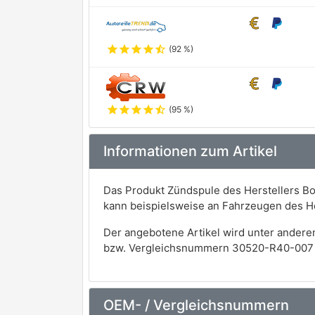
star
star
star
star
star_half
(92 %)
star
star
star
star
star_half
(95 %)
Informationen zum Artikel
Das Produkt Zündspule des Herstellers Bo
kann beispielsweise an Fahrzeugen des 
Der angebotene Artikel wird unter andere
bzw. Vergleichsnummern 30520-R40-007 
OEM- / Vergleichsnummern