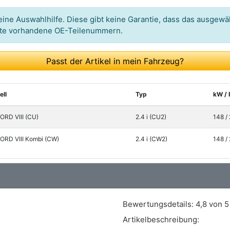
ine Auswahlhilfe. Diese gibt keine Garantie, dass das ausgewäh
itte vorhandene OE-Teilenummern.
Passt der Artikel in mein Fahrzeug?
ll
Typ
kW / 
RD VIII (CU)
2.4 i (CU2)
148 /
RD VIII Kombi (CW)
2.4 i (CW2)
148 /
Bewertungsdetails:
4,8 von 5
Artikelbeschreibung: