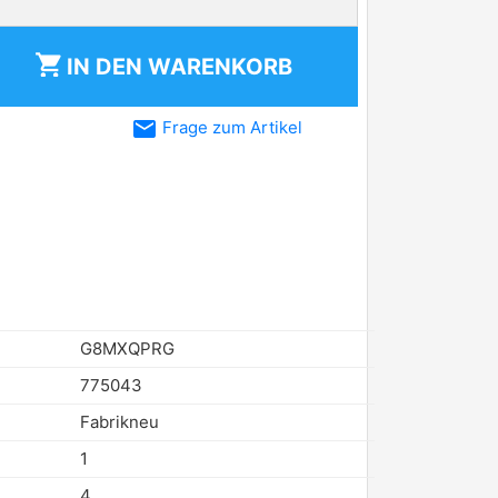
shopping_cart
IN DEN
WARENKORB
email
Frage zum Artikel
G8MXQPRG
775043
Fabrikneu
1
4