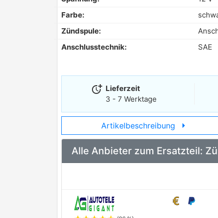
Farbe:
schw
Zündspule:
Ansch
Anschlusstechnik:
SAE
more_time
Lieferzeit
3 - 7 Werktage
arrow_right
Artikelbeschreibung
Alle Anbieter zum Ersatzteil: