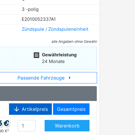
3 -polig
E2010052337A1
Zündspule / Zündspuleneinheit
alle Angaben ohne Gewähr
receipt
Gewährleistung
24 Monate
arrow_right
Passende Fahrzeuge
arrow_downward
Artikelpreis
Gesamtpreis
6 €
Warenkorb
2
,90 €