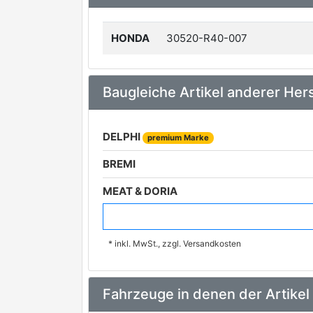
HONDA
30520-R40-007
Baugleiche Artikel anderer Hers
DELPHI
premium Marke
BREMI
MEAT & DORIA
ERA
* inkl. MwSt., zzgl. Versandkosten
HELLA
SIDAT
Fahrzeuge in denen der Artikel
WALKER PRODUCTS