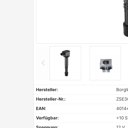
chevron_left
Previous
Hersteller:
BorgW
Hersteller-Nr.:
ZSE3
EAN:
4014
Verfügbar:
>10 S
Spannung:
12 V