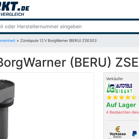
eneinheit
Zündspule 12 V BorgWarner (BERU) ZSE303
 BorgWarner (BERU) ZS
Verkäufer
star
star
star
star
star_half
Auf Lager
4 Beobachten diese