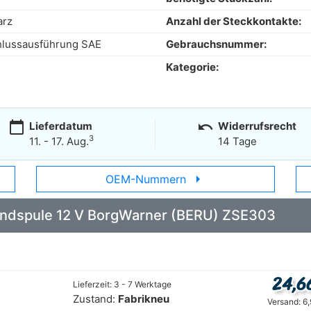
arz
Anzahl der Steckkontakte:
lussausführung SAE
Gebrauchsnummer:
Kategorie:
calendar_today
undo
Lieferdatum
Widerrufsrecht
3
11. - 17. Aug.
14 Tage
arrow_right
OEM-Nummern
 Zündspule 12 V BorgWarner (BERU) ZSE303
24,6
Lieferzeit: 3 - 7 Werktage
Zustand:
Fabrikneu
Versand: 6