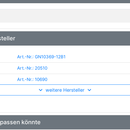
teller
Art.-Nr.: GN10369-12B1
Art.-Nr.: 20510
Art.-Nr.: 10690
weitere Hersteller
Art.-Nr.: 880428A
Art.-Nr.: 5DA 230 036-261
Art.-Nr.: 85.30451
 passen könnte
Art.-Nr.: 921-2149