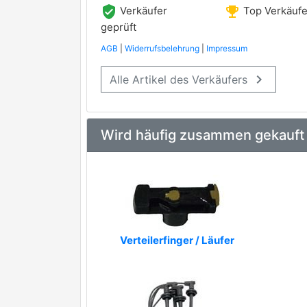
verified_user
emoji_events
Verkäufer
Top Verkäufe
geprüft
AGB
|
Widerrufsbelehrung
|
Impressum
keyboard_arrow_right
Alle Artikel des Verkäufers
Wird häufig zusammen gekauft
Verteilerfinger / Läufer