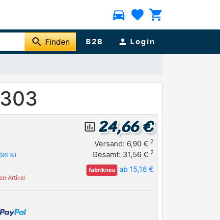
directions_car
favorite
shopping_cart
search
Finden
B2B
person
Login
E303
24,66 €
insert_chart_outlined
2
Versand: 6,90 €
2
Gesamt: 31,56 €
(96 %)
ab 15,16 €
fabrikneu
n Artikel