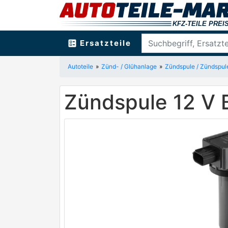
ballot
Ersatzteile
Autoteile
Zünd- / Glühanlage
Zündspule / Zündspul
Zündspule 12 V