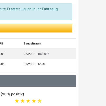
lte Ersatzteil auch in Ihr Fahrzeug
PS
Bauzeitraum
 201
07/2008 - 06/2015
 201
07/2008 - heute
(96 % positiv)
star
star
star
star
star_half