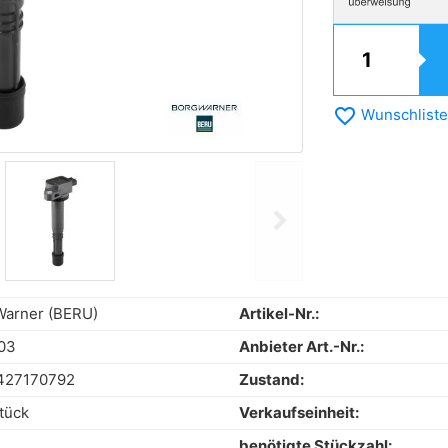
favorite_border
Wunschliste
chevron_right
Next
arner (BERU)
Artikel-Nr.:
03
Anbieter Art.-Nr.:
427170792
Zustand:
tück
Verkaufseinheit:
benötigte Stückzahl: