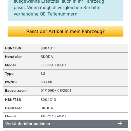
ausgewählte Ersatzteil auch in Ihr Fahrzeug
passt. Wenn möglich vergleichen Sie bitte
vorhandene OE-Teilenummern.
Passt der Artikel in mein Fahrzeug?
8004311
SKODA
FELICIA II (6U1)
1.3
50 / 68
01/1998 - 06/2001
8004310
SKODA
FELICIA II (6U1)
Verkäuferinformationen
1.3