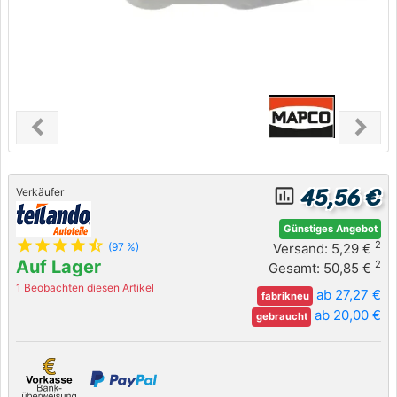
chevron_left
chevron_right
Previous
Next
45,56 €
insert_chart_outlined
Verkäufer
Günstiges Angebot
star
star
star
star
star_half
2
Versand: 5,29 €
(97 %)
Auf Lager
2
Gesamt: 50,85 €
1 Beobachten diesen Artikel
ab 27,27 €
fabrikneu
ab 20,00 €
gebraucht