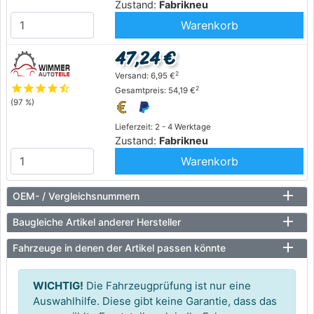
Zustand:
Fabrikneu
Warenkorb
47,24 €
2
Versand: 6,95 €
star
star
star
star
star_half
2
Gesamtpreis: 54,19 €
(97 %)
Lieferzeit: 2 - 4 Werktage
Zustand:
Fabrikneu
Warenkorb
OEM- / Vergleichsnummern
Baugleiche Artikel anderer Hersteller
Fahrzeuge in denen der Artikel passen könnte
WICHTIG!
Die Fahrzeugprüfung ist nur eine
Auswahlhilfe. Diese gibt keine Garantie, dass das