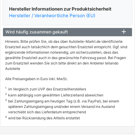
40 / 54
Hersteller Informationen zur Produktsicherheit
01/1998 - 06/2001
Hersteller / Verantwortliche Person (EU)
8004313
SKODA
Wird häufig zusammen gekauft
FELICIA II Kombi (6U5)
Hinweis: Bitte prüfen Sie, ob das über Autoteile-Markt.de identifizierte
Ersatzteil auch tatsächlich dem gesuchten Ersatzteil entspricht. Ggf. sind
1.3
ergänzende Informationen notwendig, um sicherzustellen, dass das
50 / 68
gewählte Ersatzteil auch in das gewünschte Fahrzeug passt. Bei Fragen
zum Ersatzteil wenden Sie sich bitte direkt an den Anbieter teilando
08/1996 - 06/2001
Autoteile
Alle Preisangaben in Euro inkl. MwSt.
1
im Vergleich zum UVP des Ersatzteilherstellers
2
kann abhängig vom gewählten Lieferzielland abweichen
3
bei Zahlungseingang am heutigen Tag (z.B. via PayPal), bei einem
späteren Zahlungseingang und/oder einem Versand ins Ausland
verschiebt sich das Lieferdatum entsprechend
4
wird bei Rücksendung des Altteils erstattet