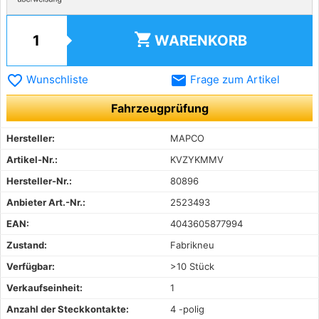
shopping_cart
WARENKORB
favorite_border
email
Wunschliste
Frage zum Artikel
Fahrzeugprüfung
Hersteller:
MAPCO
Artikel-Nr.:
KVZYKMMV
Hersteller-Nr.:
80896
Anbieter Art.-Nr.:
2523493
EAN:
4043605877994
Zustand:
Fabrikneu
Verfügbar:
>10 Stück
Verkaufseinheit:
1
Anzahl der Steckkontakte:
4 -polig