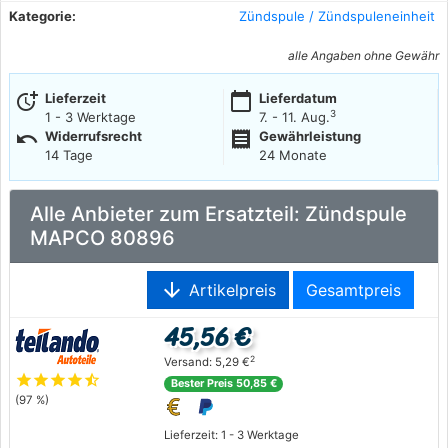
Kategorie:
Zündspule / Zündspuleneinheit
alle Angaben ohne Gewähr
more_time
calendar_today
Lieferzeit
Lieferdatum
3
1 - 3 Werktage
7. - 11. Aug.
undo
receipt
Widerrufsrecht
Gewährleistung
14 Tage
24 Monate
Alle Anbieter zum Ersatzteil: Zündspule
MAPCO 80896
arrow_downward
Artikelpreis
Gesamtpreis
45,56 €
2
Versand: 5,29 €
star
star
star
star
star_half
Bester Preis 50,85 €
(97 %)
Lieferzeit: 1 - 3 Werktage