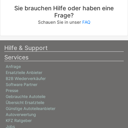
Sie brauchen Hilfe oder haben eine
Frage?
Schauen Sie in unser
FAQ
Hilfe & Support
Services
Anfrage
Ersatzteile Anbieter
B2B Wiederverkäufer
Software Partner
Presse
Gebrauchte Autoteile
Übersicht Ersatzteile
Günstige Autoteileanbieter
Autoverwertung
KFZ Ratgeber
Jobs