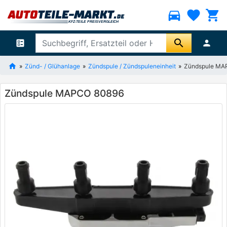
directions_car
favorite
shopping_cart
search
ballot
person
Zünd- / Glühanlage
Zündspule / Zündspuleneinheit
Zündspule MA
Zündspule MAPCO 80896