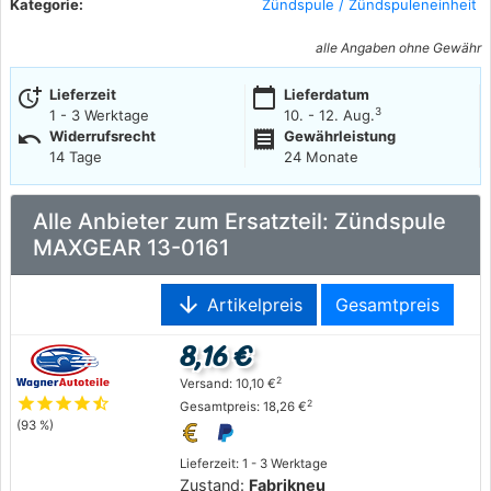
Kategorie:
Zündspule / Zündspuleneinheit
alle Angaben ohne Gewähr
more_time
calendar_today
Lieferzeit
Lieferdatum
3
1 - 3 Werktage
10. - 12. Aug.
undo
receipt
Widerrufsrecht
Gewährleistung
14 Tage
24 Monate
Alle Anbieter zum Ersatzteil: Zündspule
MAXGEAR 13-0161
arrow_downward
Artikelpreis
Gesamtpreis
8,16 €
2
Versand: 10,10 €
star
star
star
star
star_half
2
Gesamtpreis: 18,26 €
(93 %)
Lieferzeit: 1 - 3 Werktage
Zustand:
Fabrikneu