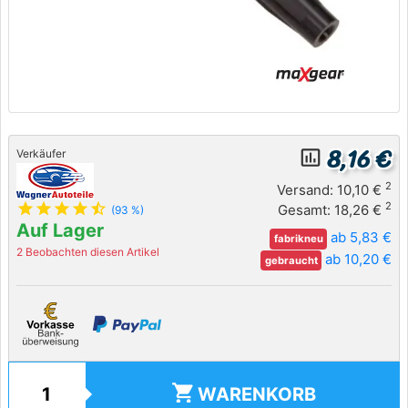
8,16 €
insert_chart_outlined
Verkäufer
2
Versand: 10,10 €
star
star
star
star
star_half
2
Gesamt: 18,26 €
(93 %)
Auf Lager
ab 5,83 €
fabrikneu
2 Beobachten diesen Artikel
ab 10,20 €
gebraucht
shopping_cart
WARENKORB