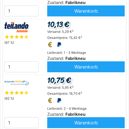
Zustand:
Fabrikneu
Warenkorb
10,13 €
2
Versand: 5,29 €
star
star
star
star
star_half
2
Gesamtpreis: 15,42 €
(97 %)
Lieferzeit: 1 - 3 Werktage
Zustand:
Fabrikneu
Warenkorb
10,75 €
2
Versand: 5,95 €
star
star
star
star
star_half
2
Gesamtpreis: 16,70 €
(92 %)
Lieferzeit: 2 - 4 Werktage
Zustand:
Fabrikneu
Warenkorb