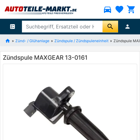
directions_car
favorite
shopping_cart
search
ballot
person
Zünd- / Glühanlage
Zündspule / Zündspuleneinheit
Zündspule MA
Zündspule MAXGEAR 13-0161