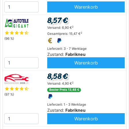
Warenkorb
8,57 €
2
Versand: 6,90 €
star
star
star
star
star_half
2
Gesamtpreis: 15,47 €
(96 %)
Lieferzeit: 3 - 7 Werktage
Zustand:
Fabrikneu
Warenkorb
8,58 €
2
Versand: 4,90 €
star
star
star
star
star_half
Bester Preis 13,48 €
(97 %)
Lieferzeit: 1 - 3 Werktage
Zustand:
Fabrikneu
Warenkorb