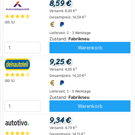
8,59 €
2
Versand: 6,00 €
star
star
star
star
star_half
2
Gesamtpreis: 14,59 €
(95 %)
Lieferzeit: 2 - 3 Werktage
Zustand:
Fabrikneu
Warenkorb
9,25 €
2
Versand: 4,95 €
star
star
star
star
star_outline
2
Gesamtpreis: 14,20 €
(90 %)
Lieferzeit: 2 - 5 Werktage
Zustand:
Fabrikneu
Warenkorb
9,34 €
2
Versand: 4,79 €
star
star
star
star
star_half
2
Gesamtpreis: 14,13 €