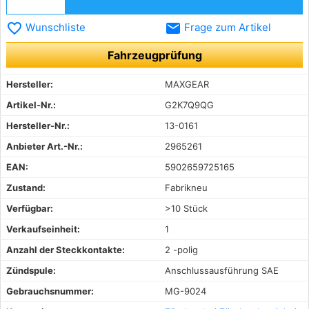
favorite_border
email
Wunschliste
Frage zum Artikel
Fahrzeugprüfung
Hersteller:
MAXGEAR
Artikel-Nr.:
G2K7Q9QG
Hersteller-Nr.:
13-0161
Anbieter Art.-Nr.:
2965261
EAN:
5902659725165
Zustand:
Fabrikneu
Verfügbar:
>10 Stück
Verkaufseinheit:
1
Anzahl der Steckkontakte:
2 -polig
Zündspule:
Anschlussausführung SAE
Gebrauchsnummer:
MG-9024