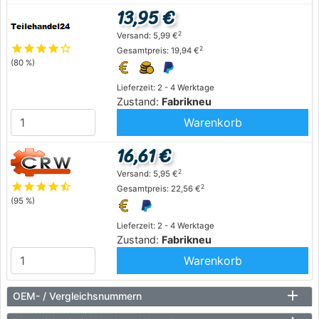
13,95 €
2
Versand: 5,99 €
star
star
star
star
star_outline
2
Gesamtpreis: 19,94 €
(80 %)
Lieferzeit: 2 - 4 Werktage
Zustand:
Fabrikneu
Warenkorb
16,61 €
2
Versand: 5,95 €
star
star
star
star
star_half
2
Gesamtpreis: 22,56 €
(95 %)
Lieferzeit: 2 - 4 Werktage
Zustand:
Fabrikneu
Warenkorb
OEM- / Vergleichsnummern