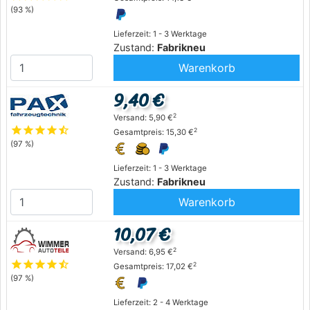
(93 %)
Lieferzeit: 1 - 3 Werktage
Zustand:
Fabrikneu
Warenkorb
9,40 €
2
Versand: 5,90 €
star
star
star
star
star_half
2
Gesamtpreis: 15,30 €
(97 %)
Lieferzeit: 1 - 3 Werktage
Zustand:
Fabrikneu
Warenkorb
10,07 €
2
Versand: 6,95 €
star
star
star
star
star_half
2
Gesamtpreis: 17,02 €
(97 %)
Lieferzeit: 2 - 4 Werktage