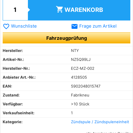
shopping_cart
WARENKORB
favorite_border
email
Wunschliste
Frage zum Artikel
Fahrzeugprüfung
Hersteller:
NTY
Artikel-Nr.:
NZ5Q99LJ
Hersteller-Nr.:
ECZ-MZ-002
Anbieter Art.-Nr.:
4128505
EAN:
5902048015747
Zustand:
Fabrikneu
Verfügbar:
>10 Stück
Verkaufseinheit:
1
Kategorie:
Zündspule / Zündspuleneinheit