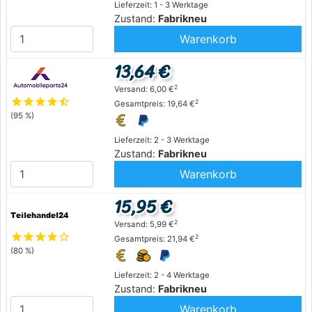
Lieferzeit: 1 - 3 Werktage
Zustand:
Fabrikneu
Warenkorb
13,64 €
2
Versand: 6,00 €
star
star
star
star
star_half
2
Gesamtpreis: 19,64 €
(95 %)
Lieferzeit: 2 - 3 Werktage
Zustand:
Fabrikneu
Warenkorb
15,95 €
2
Versand: 5,99 €
star
star
star
star
star_outline
2
Gesamtpreis: 21,94 €
(80 %)
Lieferzeit: 2 - 4 Werktage
Zustand:
Fabrikneu
Warenkorb