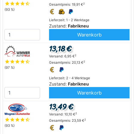
star
star
star
star
star_half
2
Gesamtpreis: 19,91 €
(93 %)
Lieferzeit: 1 - 2 Werktage
Zustand:
Fabrikneu
Warenkorb
13,18 €
2
Versand: 6,95 €
star
star
star
star
star_half
2
Gesamtpreis: 20,13 €
(97 %)
Lieferzeit: 2 - 4 Werktage
Zustand:
Fabrikneu
Warenkorb
13,49 €
2
Versand: 10,10 €
star
star
star
star
star_half
2
Gesamtpreis: 23,59 €
(93 %)