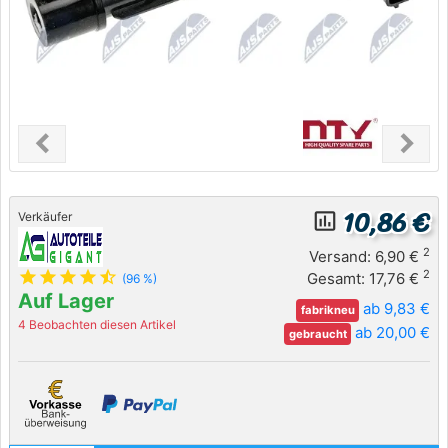
chevron_left
chevron_right
Previous
Next
10,86 €
insert_chart_outlined
Verkäufer
2
Versand: 6,90 €
star
star
star
star
star_half
2
Gesamt: 17,76 €
(96 %)
Auf Lager
ab 9,83 €
fabrikneu
4 Beobachten diesen Artikel
ab 20,00 €
gebraucht