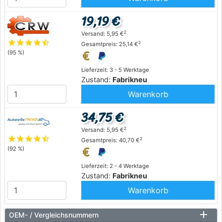
19,19 €
2
Versand: 5,95 €
star
star
star
star
star_half
2
Gesamtpreis: 25,14 €
(95 %)
Lieferzeit: 3 - 5 Werktage
Zustand:
Fabrikneu
Warenkorb
34,75 €
2
Versand: 5,95 €
star
star
star
star
star_half
2
Gesamtpreis: 40,70 €
(92 %)
Lieferzeit: 2 - 4 Werktage
Zustand:
Fabrikneu
Warenkorb
OEM- / Vergleichsnummern