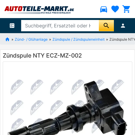
directions_car
favorite
shopping_cart
search
ballot
person
Zünd- / Glühanlage
Zündspule / Zündspuleneinheit
Zündspule NT
Zündspule NTY ECZ-MZ-002