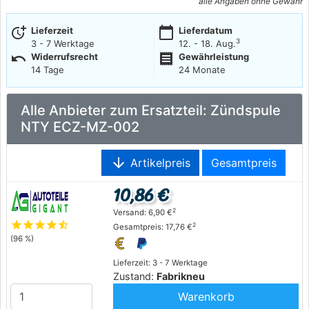
alle Angaben ohne Gewähr
more_time
calendar_today
Lieferzeit
Lieferdatum
3
3 - 7 Werktage
12. - 18. Aug.
undo
receipt
Widerrufsrecht
Gewährleistung
14 Tage
24 Monate
Alle Anbieter zum Ersatzteil: Zündspule
NTY ECZ-MZ-002
arrow_downward
Artikelpreis
Gesamtpreis
10,86 €
2
Versand: 6,90 €
star
star
star
star
star_half
2
Gesamtpreis: 17,76 €
(96 %)
Lieferzeit: 3 - 7 Werktage
Zustand:
Fabrikneu
Warenkorb