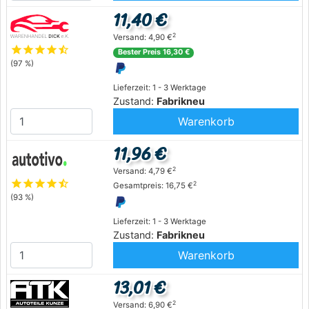
11,40 €
2
Versand: 4,90 €
star
star
star
star
star_half
Bester Preis 16,30 €
(97 %)
Lieferzeit: 1 - 3 Werktage
Zustand:
Fabrikneu
Warenkorb
11,96 €
2
Versand: 4,79 €
star
star
star
star
star_half
2
Gesamtpreis: 16,75 €
(93 %)
Lieferzeit: 1 - 3 Werktage
Zustand:
Fabrikneu
Warenkorb
13,01 €
2
Versand: 6,90 €