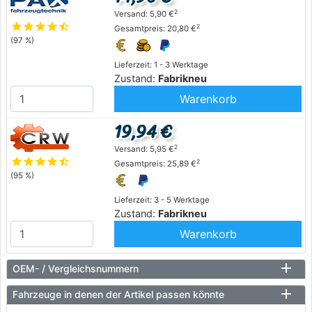
2
Versand: 5,90 €
star
star
star
star
star_half
2
Gesamtpreis: 20,80 €
(97 %)
Lieferzeit: 1 - 3 Werktage
Zustand:
Fabrikneu
Warenkorb
19,94 €
2
Versand: 5,95 €
star
star
star
star
star_half
2
Gesamtpreis: 25,89 €
(95 %)
Lieferzeit: 3 - 5 Werktage
Zustand:
Fabrikneu
Warenkorb
OEM- / Vergleichsnummern
Fahrzeuge in denen der Artikel passen könnte