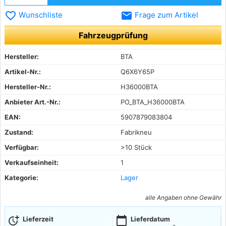
favorite_border
email
Wunschliste
Frage zum Artikel
Fahrzeugprüfung
Hersteller:
BTA
Artikel-Nr.:
Q6X6Y65P
Hersteller-Nr.:
H36000BTA
Anbieter Art.-Nr.:
PO_BTA_H36000BTA
EAN:
5907879083804
Zustand:
Fabrikneu
Verfügbar:
>10 Stück
Verkaufseinheit:
1
Kategorie:
Lager
alle Angaben ohne Gewähr
more_time
calendar_today
Lieferzeit
Lieferdatum