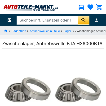
directions_car
favorite
shopping_cart
search
ballot
person
Radantrieb
Antriebswellen & -teile
Lager
Zwischenlager, Antri
Zwischenlager, Antriebswelle BTA H36000BTA