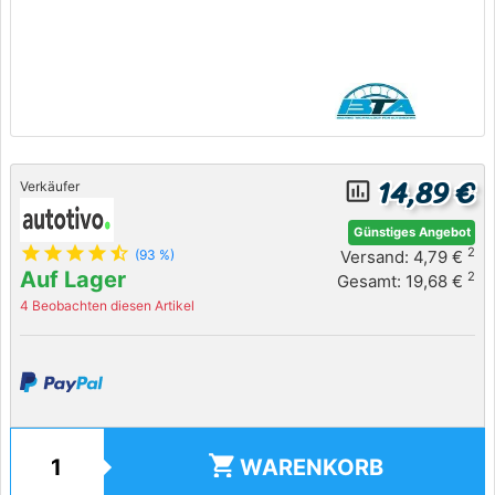
14,89 €
insert_chart_outlined
Verkäufer
Günstiges Angebot
star
star
star
star
star_half
2
Versand: 4,79 €
(93 %)
Auf Lager
2
Gesamt: 19,68 €
4 Beobachten diesen Artikel
shopping_cart
WARENKORB