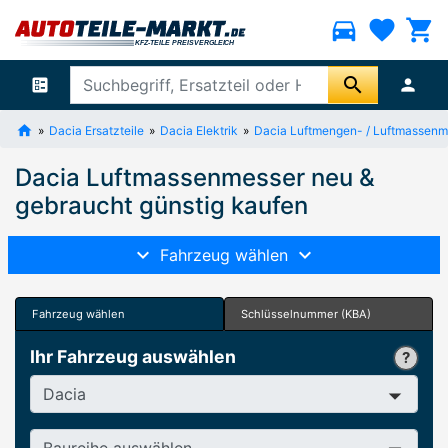
directions_car
favorite
shopping_cart
search
ballot
person
Dacia Ersatzteile
Dacia Elektrik
Dacia Luftmengen- / Luftmassenm
Dacia Luftmassenmesser neu &
gebraucht günstig kaufen
Fahrzeug wählen
Fahrzeug wählen
Schlüsselnummer (KBA)
Ihr Fahrzeug auswählen
Hersteller
Baureihe