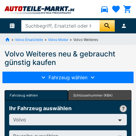
directions_car
favorite
shopping_cart
search
ballot
person
Volvo Ersatzteile
Volvo Motor
Volvo Weiteres
Volvo Weiteres neu & gebraucht
günstig kaufen
Fahrzeug wählen
Fahrzeug wählen
Schlüsselnummer (KBA)
Ihr Fahrzeug auswählen
Hersteller
Baureihe