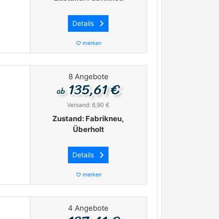
keyboard_arrow_right
Details
merken
favorite_border
8 Angebote
135,61 €
ab
Versand: 6,90 €
Zustand: Fabrikneu,
Überholt
keyboard_arrow_right
Details
merken
favorite_border
4 Angebote