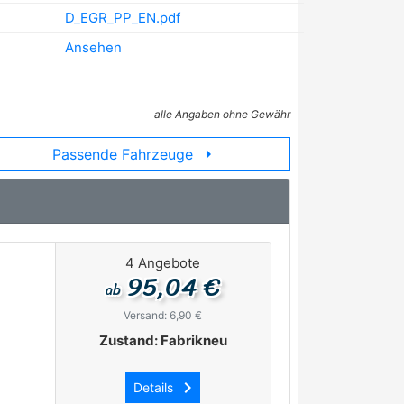
D_EGR_PP_EN.pdf
Ansehen
alle Angaben ohne Gewähr
arrow_right
Passende Fahrzeuge
4 Angebote
95,04 €
ab
Versand: 6,90 €
Zustand: Fabrikneu
keyboard_arrow_right
Details