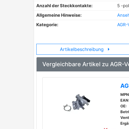
Anzahl der Steckkontakte:
5 -pol
Allgemeine Hinweise:
Anse
Kategorie:
AGR-V
arrow_right
Artikelbeschreibung
Vergleichbare Artikel zu AGR-V
AG
MPN
EAN
OE:
Betr
Venti