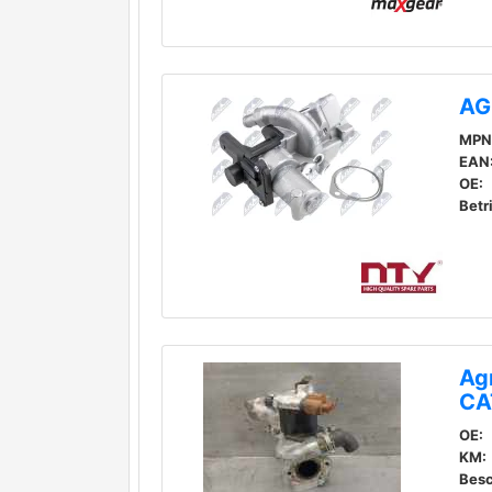
AG
MPN
EAN
OE:
Betr
Agr
CA
OE:
KM:
Besc