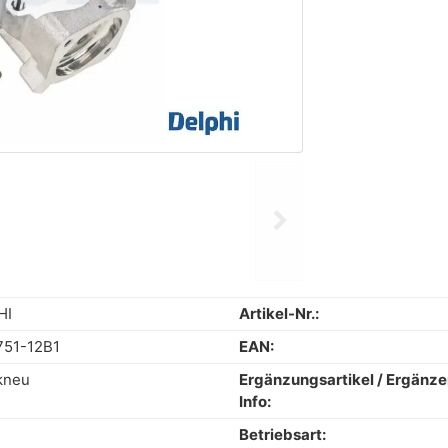
chevron_right
Next
HI
Artikel-Nr.:
751-12B1
EAN:
kneu
Ergänzungsartikel / Ergänz
Info:
Betriebsart: