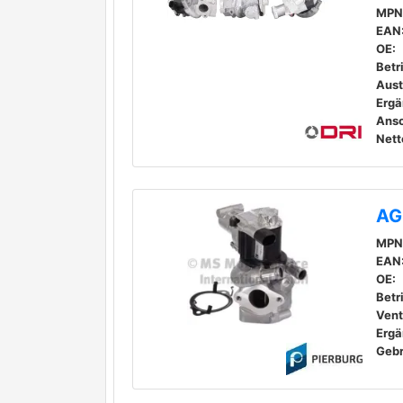
MPN
EAN
OE:
Betr
Aust
Ansc
Nett
AG
MPN
EAN
OE:
Betr
Venti
Geb