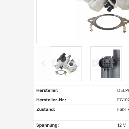
chevron_left
Previous
Hersteller:
DELP
Hersteller-Nr.:
EG10
Zustand:
Fabri
Spannung:
12 V