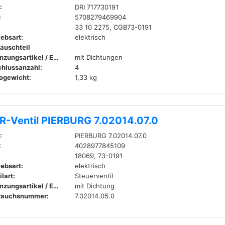
:
DRI 717730191
:
5708279469904
33 10 2275, CGB73-0191
iebsart:
elektrisch
auschteil
Ergänzungsartikel / Ergänzende Info:
mit Dichtungen
hlussanzahl:
4
ogewicht:
1,33 kg
R-Ventil PIERBURG 7.02014.07.0
:
PIERBURG 7.02014.07.0
:
4028977845109
18069, 73-0191
iebsart:
elektrisch
lart:
Steuerventil
Ergänzungsartikel / Ergänzende Info:
mit Dichtung
rauchsnummer:
7.02014.05.0