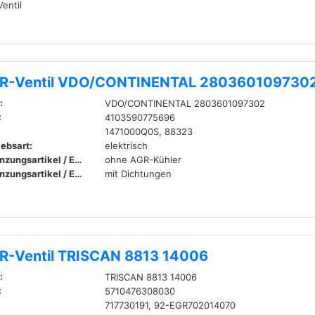
entil
R-Ventil VDO/CONTINENTAL 280360109730
:
VDO/CONTINENTAL 2803601097302
:
4103590775696
1471000Q0S, 88323
iebsart:
elektrisch
Ergänzungsartikel / Ergänzende Info:
ohne AGR-Kühler
Ergänzungsartikel / Ergänzende Info:
mit Dichtungen
R-Ventil TRISCAN 8813 14006
:
TRISCAN 8813 14006
:
5710476308030
717730191, 92-EGR702014070