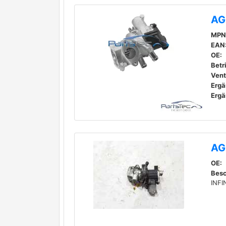
AG
MPN
EAN
OE:
Betr
Venti
AG
OE:
Besc
INFI