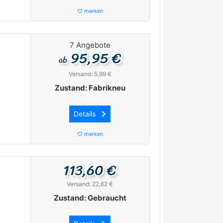
merken
favorite_border
7 Angebote
95,95 €
ab
Versand: 5,99 €
Zustand: Fabrikneu
keyboard_arrow_right
Details
merken
favorite_border
113,60 €
Versand: 22,62 €
Zustand: Gebraucht