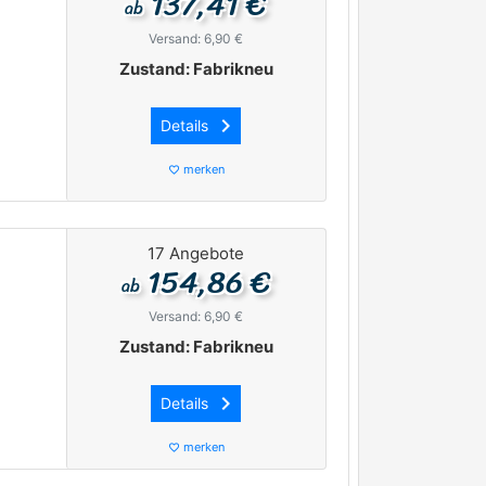
137,41 €
ab
Versand: 6,90 €
Zustand: Fabrikneu
keyboard_arrow_right
Details
merken
favorite_border
17 Angebote
154,86 €
ab
Versand: 6,90 €
Zustand: Fabrikneu
keyboard_arrow_right
Details
merken
favorite_border