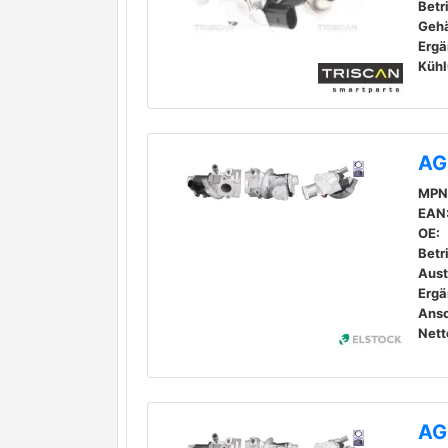
Betr
Gehä
Kühl
AG
MPN
EAN
OE:
Betr
Aust
Ansc
Nett
AG