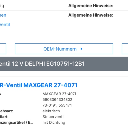
ig
Allgemeine Hinweise:
hen
Allgemeine Hinweise:
entil
arrow_right
OEM-Nummern
entil 12 V DELPHI EG10751-12B1
R-Ventil MAXGEAR 27-4071
:
MAXGEAR 27-4071
:
5903364334802
73-0191, 555474
iebsart:
elektrisch
lart:
Steuerventil
Ergänzungsartikel / Ergänzende Info:
mit Dichtung