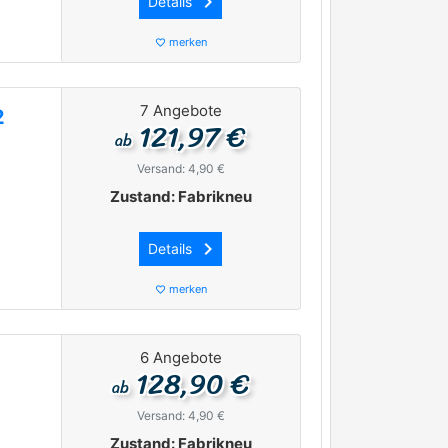
keyboard_arrow_right
Details
merken
favorite_border
7 Angebote
2
121,97 €
ab
Versand: 4,90 €
Zustand: Fabrikneu
keyboard_arrow_right
Details
merken
favorite_border
6 Angebote
128,90 €
ab
Versand: 4,90 €
Zustand: Fabrikneu