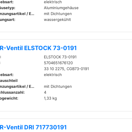
iebsart:
elektrisch
usetyp:
Aluminiumgehäuse
Ergänzungsartikel / Ergänzende Info:
mit Dichtungen
ungsart:
wassergekühlt
R-Ventil ELSTOCK 73-0191
:
ELSTOCK 73-0191
:
5704651676120
33 10 2275, CGB73-0191
iebsart:
elektrisch
auschteil
Ergänzungsartikel / Ergänzende Info:
mit Dichtungen
hlussanzahl:
4
ogewicht:
1,33 kg
R-Ventil DRI 717730191