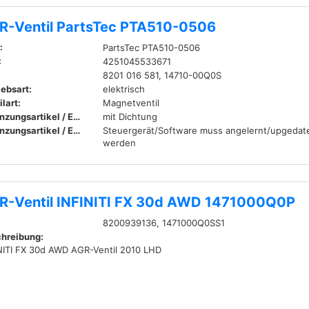
R-Ventil PartsTec PTA510-0506
:
PartsTec PTA510-0506
:
4251045533671
8201 016 581, 14710-00Q0S
iebsart:
elektrisch
lart:
Magnetventil
Ergänzungsartikel / Ergänzende Info:
mit Dichtung
Ergänzungsartikel / Ergänzende Info 2:
Steuergerät/Software muss angelernt/upgedat
werden
R-Ventil INFINITI FX 30d AWD 1471000Q0P
8200939136, 1471000Q0SS1
hreibung:
NITI FX 30d AWD AGR-Ventil 2010 LHD