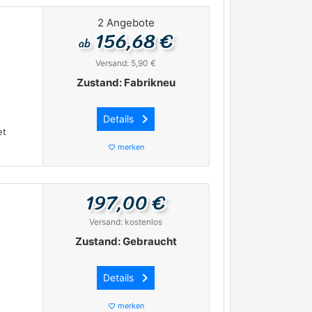
2 Angebote
156,68 €
ab
Versand: 5,90 €
Zustand: Fabrikneu
keyboard_arrow_right
Details
et
merken
favorite_border
197,00 €
Versand: kostenlos
Zustand: Gebraucht
keyboard_arrow_right
Details
merken
favorite_border