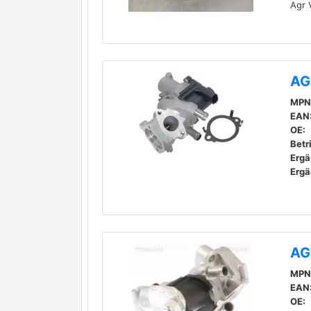
Agr V
AG
MPN
EAN
OE:
Betr
AG
MPN
EAN
OE: