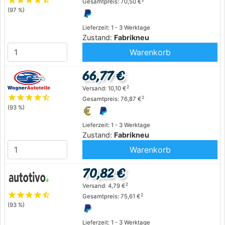
Gesamtpreis: 70,50 €
(97 %)
Lieferzeit: 1 - 3 Werktage
Zustand:
Fabrikneu
Warenkorb
66,77 €
2
Versand: 10,10 €
star
star
star
star
star_half
2
Gesamtpreis: 76,87 €
(93 %)
Lieferzeit: 1 - 3 Werktage
Zustand:
Fabrikneu
Warenkorb
70,82 €
2
Versand: 4,79 €
star
star
star
star
star_half
2
Gesamtpreis: 75,61 €
(93 %)
Lieferzeit: 1 - 3 Werktage