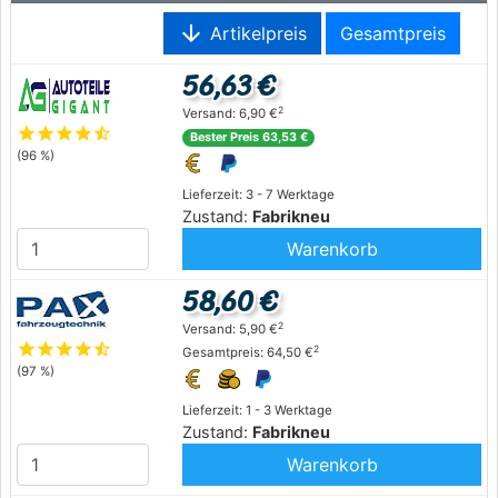
arrow_downward
Artikelpreis
Gesamtpreis
56,63 €
2
Versand: 6,90 €
star
star
star
star
star_half
Bester Preis 63,53 €
(96 %)
Lieferzeit: 3 - 7 Werktage
Zustand:
Fabrikneu
Warenkorb
58,60 €
2
Versand: 5,90 €
star
star
star
star
star_half
2
Gesamtpreis: 64,50 €
(97 %)
Lieferzeit: 1 - 3 Werktage
Zustand:
Fabrikneu
Warenkorb