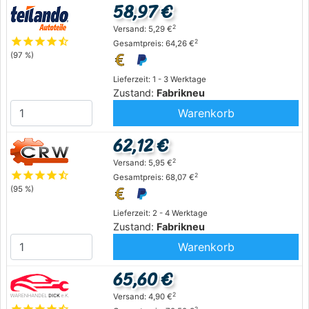
58,97 €
2
Versand: 5,29 €
star
star
star
star
star_half
2
Gesamtpreis: 64,26 €
(97 %)
Lieferzeit: 1 - 3 Werktage
Zustand:
Fabrikneu
Warenkorb
62,12 €
2
Versand: 5,95 €
star
star
star
star
star_half
2
Gesamtpreis: 68,07 €
(95 %)
Lieferzeit: 2 - 4 Werktage
Zustand:
Fabrikneu
Warenkorb
65,60 €
2
Versand: 4,90 €
star
star
star
star
star_half
2