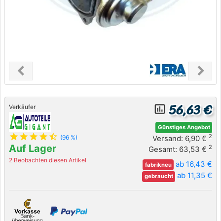
chevron_left
chevron_right
Previous
Next
56,63 €
insert_chart_outlined
Verkäufer
Günstiges Angebot
star
star
star
star
star_half
2
Versand: 6,90 €
(96 %)
Auf Lager
2
Gesamt: 63,53 €
2 Beobachten diesen Artikel
ab 16,43 €
fabrikneu
ab 11,35 €
gebraucht