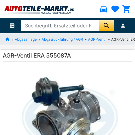
directions_car
favorite
shopping_cart
search
ballot
person
Abgasanlage
Abgasrückführung / AGR
AGR-Ventil
AGR-Ventil E
AGR-Ventil ERA 555087A