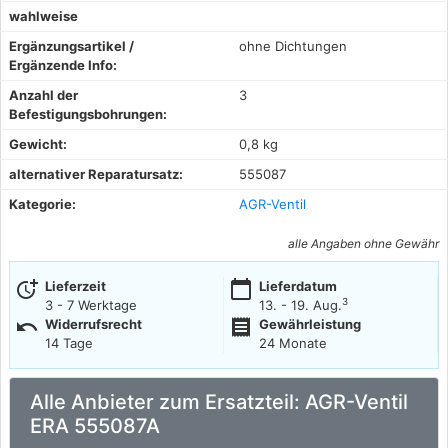
wahlweise
Ergänzungsartikel /
ohne Dichtungen
Ergänzende Info:
Anzahl der
3
Befestigungsbohrungen:
Gewicht:
0,8 kg
alternativer Reparatursatz:
555087
Kategorie:
AGR-Ventil
alle Angaben ohne Gewähr
more_time
calendar_today
Lieferzeit
Lieferdatum
3
3 - 7 Werktage
13. - 19. Aug.
undo
receipt
Widerrufsrecht
Gewährleistung
14 Tage
24 Monate
Alle Anbieter zum Ersatzteil: AGR-Ventil
ERA 555087A