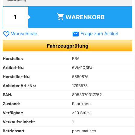
shopping_cart
WARENKORB
favorite_border
email
Wunschliste
Frage zum Artikel
Fahrzeugprüfung
Hersteller:
ERA
Artikel-Nr.:
6VM1Q3PJ
Hersteller-Nr.:
555087A
Anbieter Art.-Nr.:
1793578
EAN:
8053379317752
Zustand:
Fabrikneu
Verfügbar:
>10 Stück
Verkaufseinheit:
1
Betriebsart:
pneumatisch