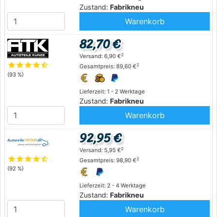
Zustand:
Fabrikneu
Warenkorb
82,70 €
2
Versand: 6,90 €
star
star
star
star
star_half
2
Gesamtpreis: 89,60 €
(93 %)
Lieferzeit: 1 - 2 Werktage
Zustand:
Fabrikneu
Warenkorb
92,95 €
2
Versand: 5,95 €
star
star
star
star
star_half
2
Gesamtpreis: 98,90 €
(92 %)
Lieferzeit: 2 - 4 Werktage
Zustand:
Fabrikneu
Warenkorb