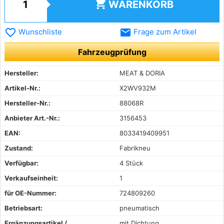
shopping_cart
WARENKORB
favorite_border
email
Wunschliste
Frage zum Artikel
Fahrzeugprüfung
Hersteller:
MEAT & DORIA
Artikel-Nr.:
X2WV932M
Hersteller-Nr.:
88068R
Anbieter Art.-Nr.:
3156453
EAN:
8033419409951
Zustand:
Fabrikneu
Verfügbar:
4 Stück
Verkaufseinheit:
1
für OE-Nummer:
724809260
Betriebsart:
pneumatisch
Ergänzungsartikel /
mit Dichtung