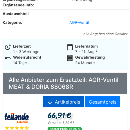
Ergänzende Info:
Austauschteil
Kategorie:
AGR-Ventil
alle Angaben ohne Gewähr
more_time
calendar_today
Lieferzeit
Lieferdatum
3
1 - 3 Werktage
7. - 11. Aug.
undo
receipt
Widerrufsrecht
Gewährleistung
14 Tage
24 Monate
Alle Anbieter zum Ersatzteil: AGR-Ventil
MEAT & DORIA 88068R
arrow_downward
Artikelpreis
Gesamtpreis
66,91 €
2
Versand: 5,29 €
star
star
star
star
star_half
Bester Preis 72,20 €