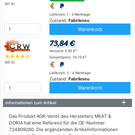
(97 %)
Lieferzeit: 1 - 3 Werktage
Zustand:
Fabrikneu
Warenkorb
73,84 €
2
Versand: 5,95 €
star
star
star
star
star_half
2
Gesamtpreis: 79,79 €
(95 %)
Lieferzeit: 2 - 4 Werktage
Zustand:
Fabrikneu
Warenkorb
Informationen zum Artikel
Das Produkt AGR-Ventil des Herstellers MEAT &
DORIA hat eine Referenz für die OE-Nummer
724809260. Die ergänzenden Artikelinformationen