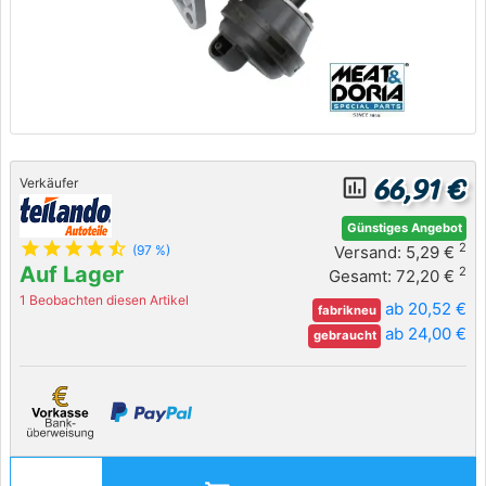
66,91 €
insert_chart_outlined
Verkäufer
Günstiges Angebot
star
star
star
star
star_half
2
Versand: 5,29 €
(97 %)
Auf Lager
2
Gesamt: 72,20 €
1 Beobachten diesen Artikel
ab 20,52 €
fabrikneu
ab 24,00 €
gebraucht