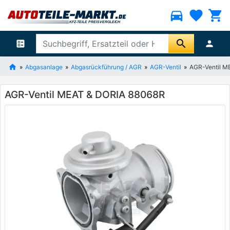
directions_car
favorite
shopping_cart
search
ballot
person
Abgasanlage
Abgasrückführung / AGR
AGR-Ventil
AGR-Ventil M
AGR-Ventil MEAT & DORIA 88068R