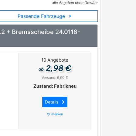
alle Angaben ohne Gewähr
arrow_right
Passende Fahrzeuge
.2 + Bremsscheibe 24.0116-
10 Angebote
2,98 €
ab
Versand: 6,90 €
Zustand: Fabrikneu
keyboard_arrow_right
Details
merken
favorite_border