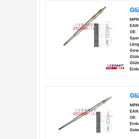
Gl
MPN
EAN
OE:
Spa
Läng
Gew
Einb
Gl
MPN
EAN
OE:
Einb
Geb