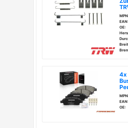
Zu
TR
MPN
EAN
OE:
Durc
Brei
Brem
4x
Bus
Pe
MPN
EAN
OE: