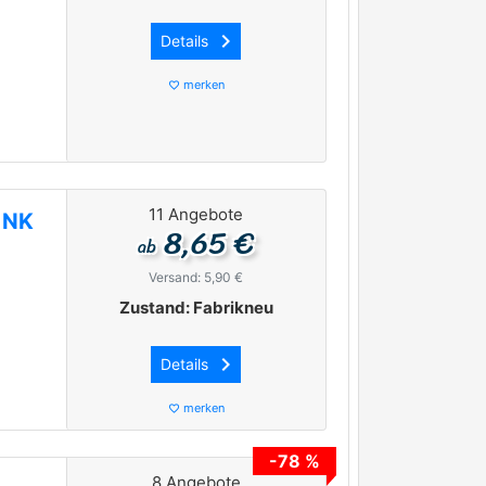
keyboard_arrow_right
Details
merken
favorite_border
11 Angebote
 NK
8,65 €
ab
Versand: 5,90 €
Zustand: Fabrikneu
keyboard_arrow_right
Details
merken
favorite_border
-78 %
8 Angebote