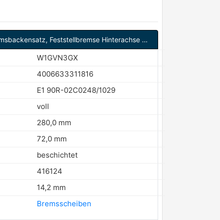
Bremsbackensatz, Feststellbremse Hinterachse ATE 03.0137-4004.2
W1GVN3GX
4006633311816
E1 90R-02C0248/1029
voll
280,0 mm
72,0 mm
beschichtet
416124
14,2 mm
Bremsscheiben