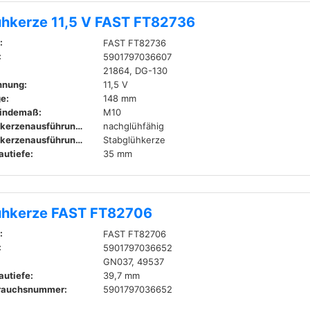
ühkerze 11,5 V FAST FT82736
:
FAST FT82736
:
5901797036607
21864, DG-130
nnung:
11,5 V
e:
148 mm
indemaß:
M10
Glühkerzenausführung:
nachglühfähig
Glühkerzenausführung:
Stabglühkerze
autiefe:
35 mm
ühkerze FAST FT82706
:
FAST FT82706
:
5901797036652
GN037, 49537
autiefe:
39,7 mm
rauchsnummer:
5901797036652