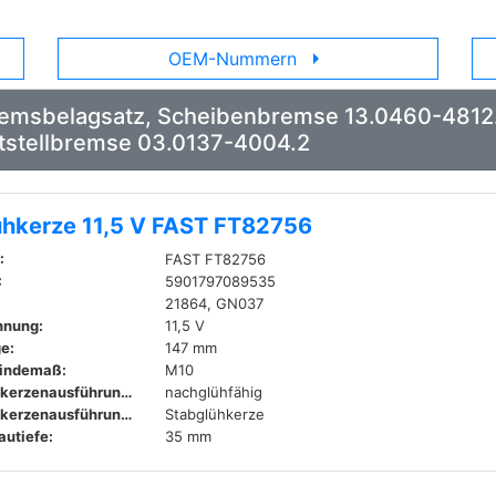
arrow_right
OEM-Nummern
Bremsbelagsatz, Scheibenbremse 13.0460-4812
tstellbremse 03.0137-4004.2
ühkerze 11,5 V FAST FT82756
:
FAST FT82756
:
5901797089535
21864, GN037
nnung:
11,5 V
e:
147 mm
indemaß:
M10
Glühkerzenausführung:
nachglühfähig
Glühkerzenausführung:
Stabglühkerze
autiefe:
35 mm