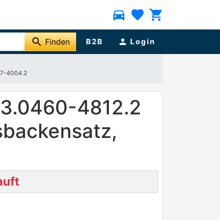
directions_car
favorite
shopping_cart
search
Finden
B2B
person
Login
37-4004.2
13.0460-4812.2
sbackensatz,
uft