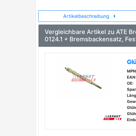
arrow_right
Artikelbeschreibung
Vergleichbare Artikel zu ATE 
0124.1 + Bremsbackensatz, Fes
Gl
MPN
EAN
OE:
Spa
Läng
Gew
Einb