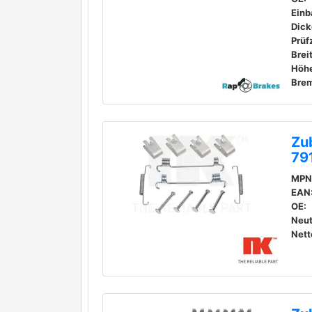
Einb
Dick
Prüf
Brei
Höhe
Bre
Zu
79
MPN
EAN
OE:
Neut
Nett