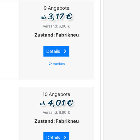
9 Angebote
3,17 €
ab
Versand: 6,90 €
Zustand: Fabrikneu
keyboard_arrow_right
Details
merken
favorite_border
10 Angebote
4,01 €
ab
Versand: 6,90 €
Zustand: Fabrikneu
keyboard_arrow_right
Details