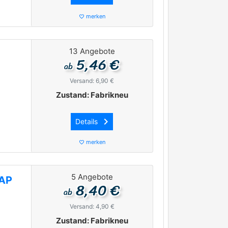
merken
favorite_border
13 Angebote
5,46 €
ab
Versand: 6,90 €
Zustand: Fabrikneu
keyboard_arrow_right
Details
merken
favorite_border
5 Angebote
RAP
8,40 €
ab
Versand: 4,90 €
Zustand: Fabrikneu