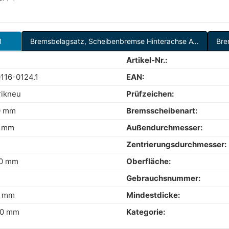
1
Bremsbelagsatz, Scheibenbremse Hinterachse ATE 13.0460-4812.2
Artikel-Nr.:
0116-0124.1
EAN:
rikneu
Prüfzeichen:
0 mm
Bremsscheibenart:
0 mm
Außendurchmesser:
Zentrierungsdurchmesser:
,0 mm
Oberfläche:
Gebrauchsnummer:
6 mm
Mindestdicke:
,0 mm
Kategorie: