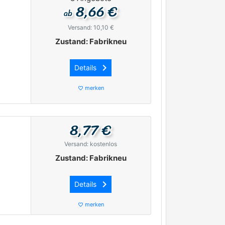
8,66 €
ab
Versand: 10,10 €
Zustand: Fabrikneu
keyboard_arrow_right
Details
merken
favorite_border
8,77 €
Versand: kostenlos
Zustand: Fabrikneu
keyboard_arrow_right
Details
merken
favorite_border