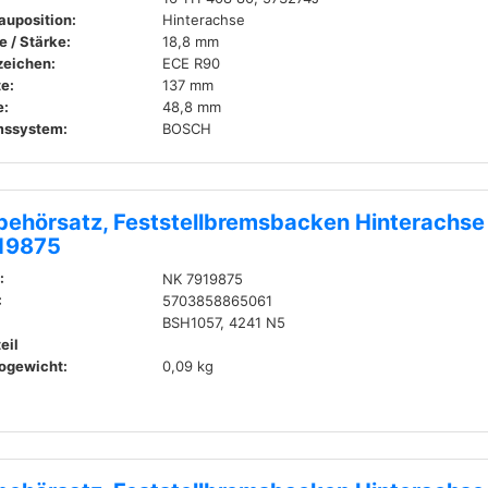
auposition:
Hinterachse
e / Stärke:
18,8 mm
zeichen:
ECE R90
te:
137 mm
:
48,8 mm
mssystem:
BOSCH
behörsatz, Feststellbremsbacken Hinterachse
19875
:
NK 7919875
:
5703858865061
BSH1057, 4241 N5
eil
ogewicht:
0,09 kg