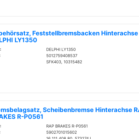
behörsatz, Feststellbremsbacken Hinterachse
LPHI LY1350
:
DELPHI LY1350
:
5012759408537
SFK403, 10315482
emsbelagsatz, Scheibenbremse Hinterachse 
AKES R-P0561
:
RAP BRAKES R-P0561
:
5902701015602
16 111 408 80, 573274J