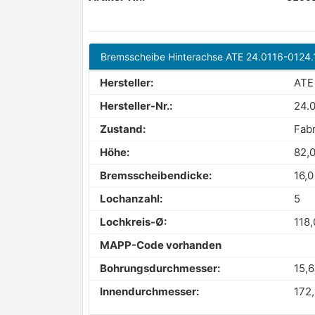
Bremsscheibe Hinterachse ATE 24.0116-0124.
Hersteller:
ATE
Hersteller-Nr.:
24.
Zustand:
Fab
Höhe:
82,
Bremsscheibendicke:
16,
Lochanzahl:
5
Lochkreis-Ø:
118
MAPP-Code vorhanden
Bohrungsdurchmesser:
15,
Innendurchmesser:
172