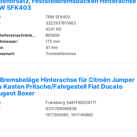
behörsatz, Feststellbremsbacken Hinterachse
W SFK403
:
TRW SFK403
:
3322937811663
4241 N5
Herstellereinschränkung:
BENDIX
hmesser:
172 mm
te:
41 mm
senart:
Trommelbremse
 Bremsbeläge Hinterachse für Citroën Jumper
 Kasten Pritsche/Fahrgestell Fiat Ducato
ugeot Boxer
:
Frankberg 5481FB0029771
:
9331769096838
1617265080, 1611140880