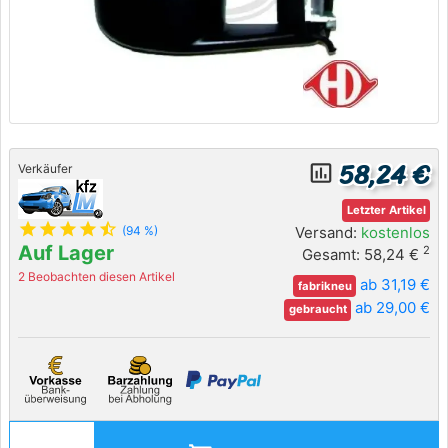
58,24 €
insert_chart_outlined
Verkäufer
Letzter Artikel
star
star
star
star
star_half
Versand:
kostenlos
(94 %)
Auf Lager
2
Gesamt: 58,24 €
2 Beobachten diesen Artikel
ab 31,19 €
fabrikneu
ab 29,00 €
gebraucht