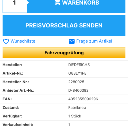
shopping_cart
WARENKORB
PREISVORSCHLAG SENDEN
favorite_border
email
Wunschliste
Frage zum Artikel
Fahrzeugprüfung
Hersteller:
DIEDERICHS
Artikel-Nr.:
G88LY1PE
Hersteller-Nr.:
2280025
Anbieter Art.-Nr.:
D-8460382
EAN:
4052355096296
Zustand:
Fabrikneu
Verfügbar:
1 Stück
Verkaufseinheit:
1