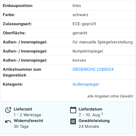
Einbauposition:
links
Farbe:
schwarz
Zulassungsart:
ECE-geprüft
Oberfläche:
genarbt
Außen- / Innenspiegel:
für manuelle Spiegelverstellung
Außen- / Innenspiegel:
Komplettspiegel
Außen- / Innenspiegel:
konvex
Artikelnummer zum
DIEDERICHS 2280024
Gegenstück
Kategorie:
Außenspiegel
alle Angaben ohne Gewähr
more_time
calendar_today
Lieferzeit
Lieferdatum
3
1 - 2 Werktage
7. - 10. Aug.
undo
receipt
Widerrufsrecht
Gewährleistung
30 Tage
24 Monate