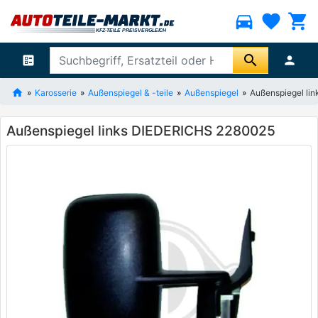
directions_car
favorite
shopping_cart
search
ballot
person
Karosserie
Außenspiegel & -teile
Außenspiegel
Außenspiegel li
Außenspiegel links DIEDERICHS 2280025