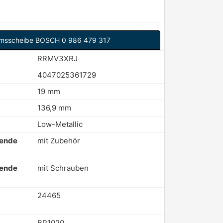
msscheibe BOSCH 0 986 479 317
RRMV3XRJ
4047025361729
19 mm
136,9 mm
Low-Metallic
zende
mit Zubehör
zende
mit Schrauben
24465
BP1020