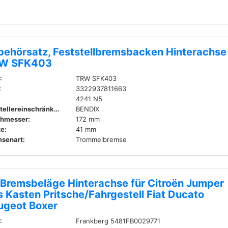
behörsatz, Feststellbremsbacken Hinterachse
W SFK403
:
TRW SFK403
:
3322937811663
4241 N5
Herstellereinschränkung:
BENDIX
hmesser:
172 mm
te:
41 mm
senart:
Trommelbremse
 Bremsbeläge Hinterachse für Citroën Jumper
 Kasten Pritsche/Fahrgestell Fiat Ducato
ugeot Boxer
:
Frankberg 5481FB0029771