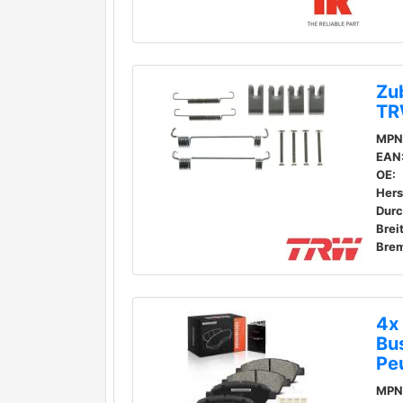
Zu
TR
MPN
EAN
OE:
Durc
Brei
Brem
4x
Bus
Pe
MPN