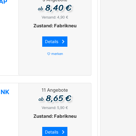
RAP
8,40 €
ab
Versand: 4,90 €
Zustand: Fabrikneu
keyboard_arrow_right
Details
merken
favorite_border
11 Angebote
 NK
8,65 €
ab
Versand: 5,90 €
Zustand: Fabrikneu
keyboard_arrow_right
Details