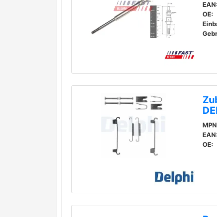
EAN
OE:
Einb
Geb
Zu
DE
MPN
EAN
OE: