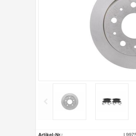
chevron_left
Previous
Artikel-Nr.:
L997