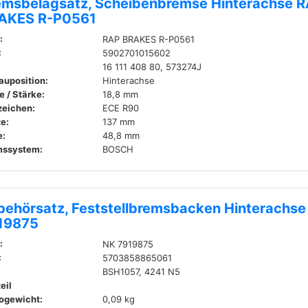
emsbelagsatz, Scheibenbremse Hinterachse 
AKES R-P0561
:
RAP BRAKES R-P0561
:
5902701015602
16 111 408 80, 573274J
auposition:
Hinterachse
e / Stärke:
18,8 mm
zeichen:
ECE R90
te:
137 mm
:
48,8 mm
mssystem:
BOSCH
behörsatz, Feststellbremsbacken Hinterachse
19875
:
NK 7919875
:
5703858865061
BSH1057, 4241 N5
eil
ogewicht:
0,09 kg