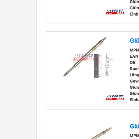
Einb
Gl
MPN
EAN
OE:
Spa
Läng
Gew
Einb
Gl
MPN