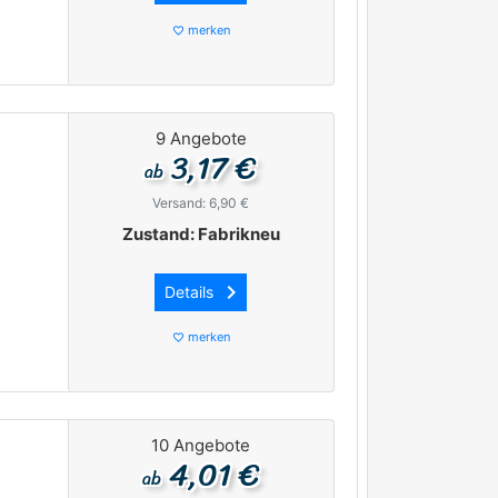
merken
favorite_border
9 Angebote
3,17 €
ab
Versand: 6,90 €
Zustand: Fabrikneu
keyboard_arrow_right
Details
merken
favorite_border
10 Angebote
4,01 €
ab