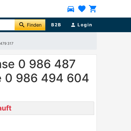
directions_car
favorite
shopping_cart
search
Finden
B2B
person
Login
 479 317
mse 0 986 487
e 0 986 494 604
uft