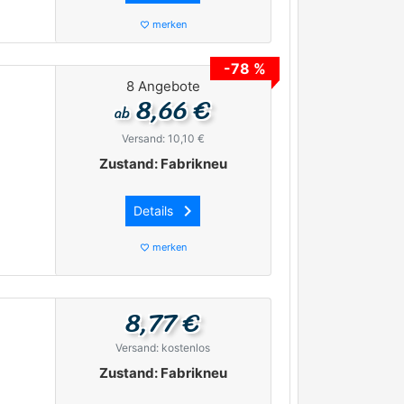
merken
favorite_border
-78 %
8 Angebote
8,66 €
ab
Versand: 10,10 €
Zustand: Fabrikneu
keyboard_arrow_right
Details
merken
favorite_border
8,77 €
Versand: kostenlos
Zustand: Fabrikneu