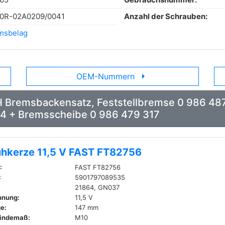
90R-02A0209/0041
Anzahl der Schrauben:
msbelag
arrow_right
OEM-Nummern
H Bremsbackensatz, Feststellbremse 0 986 48
4 + Bremsscheibe 0 986 479 317
ühkerze 11,5 V FAST FT82756
:
FAST FT82756
:
5901797089535
21864, GN037
nnung:
11,5 V
e:
147 mm
indemaß:
M10