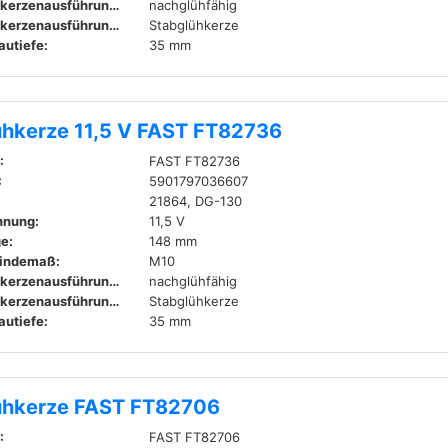
Glühkerzenausführung:
nachglühfähig
Glühkerzenausführung:
Stabglühkerze
autiefe:
35 mm
ühkerze 11,5 V FAST FT82736
:
FAST FT82736
:
5901797036607
21864, DG-130
nnung:
11,5 V
e:
148 mm
indemaß:
M10
Glühkerzenausführung:
nachglühfähig
Glühkerzenausführung:
Stabglühkerze
autiefe:
35 mm
ühkerze FAST FT82706
:
FAST FT82706