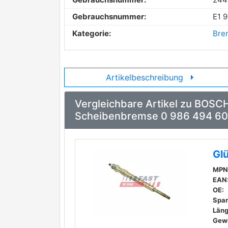
Gebrauchsnummer:
E1 
Kategorie:
Bre
arrow_right
Artikelbeschreibung
Vergleichbare Artikel zu BOSC
Scheibenbremse 0 986 494 60
Gl
MPN
EAN
OE:
Spa
Läng
Gew