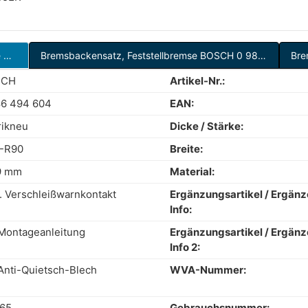
Bremsbelagsatz, Scheibenbremse Hinterachse BOSCH 0 986 494 604
Bremsbackensatz, Feststellbremse BOSCH 0 986 487 726
Bre
SCH
Artikel-Nr.:
86 494 604
EAN:
rikneu
Dicke / Stärke:
-R90
Breite:
9 mm
Material:
. Verschleißwarnkontakt
Ergänzungsartikel / Ergän
Info:
 Montageanleitung
Ergänzungsartikel / Ergän
Info 2:
Anti-Quietsch-Blech
WVA-Nummer:
65
Gebrauchsnummer: