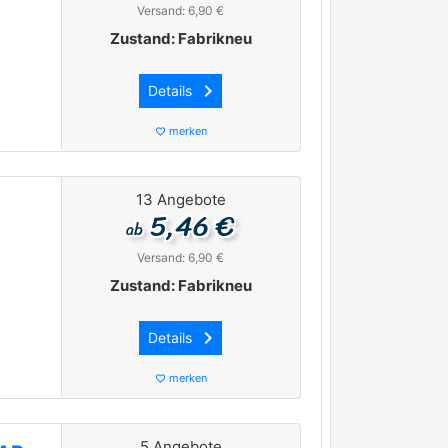
Versand: 6,90 €
Zustand: Fabrikneu
keyboard_arrow_right
Details
merken
favorite_border
13 Angebote
5,46 €
ab
Versand: 6,90 €
Zustand: Fabrikneu
keyboard_arrow_right
Details
merken
favorite_border
5 Angebote