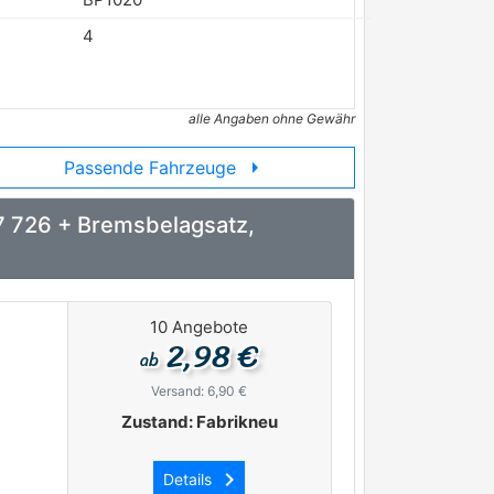
4
alle Angaben ohne Gewähr
arrow_right
Passende Fahrzeuge
7 726 + Bremsbelagsatz,
10 Angebote
2,98 €
ab
Versand: 6,90 €
Zustand: Fabrikneu
keyboard_arrow_right
Details