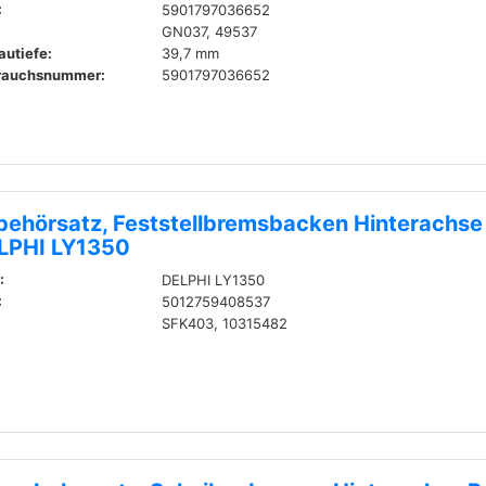
:
5901797036652
GN037, 49537
autiefe:
39,7 mm
rauchsnummer:
5901797036652
behörsatz, Feststellbremsbacken Hinterachse
LPHI LY1350
:
DELPHI LY1350
:
5012759408537
SFK403, 10315482