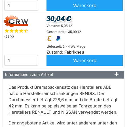
Warenkorb
30,04 €
2
Versand: 5,95 €
star
star
star
star
star_half
2
Gesamtpreis: 35,99 €
(95 %)
Lieferzeit: 2 - 4 Werktage
Zustand:
Fabrikneu
Warenkorb
Informationen zum Artikel
Das Produkt Bremsbackensatz des Herstellers ABE
hat die Herstellereinschränkungen BENDIX. Der
Durchmesser beträgt 228,6 mm und die Breite beträgt
42 mm. Es kann beispielsweise an Fahrzeugen des
Herstellers RENAULT und NISSAN verwendet werden.
Der angebotene Artikel wird unter anderem unter den