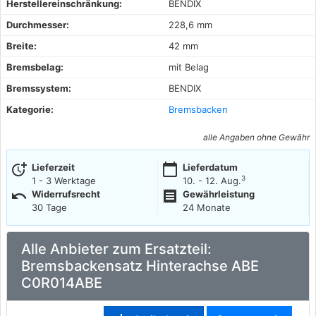
Herstellereinschränkung:
BENDIX
Durchmesser:
228,6 mm
Breite:
42 mm
Bremsbelag:
mit Belag
Bremssystem:
BENDIX
Kategorie:
Bremsbacken
alle Angaben ohne Gewähr
more_time
calendar_today
Lieferzeit
Lieferdatum
3
1 - 3 Werktage
10. - 12. Aug.
undo
receipt
Widerrufsrecht
Gewährleistung
30 Tage
24 Monate
Alle Anbieter zum Ersatzteil:
Bremsbackensatz Hinterachse ABE
C0R014ABE