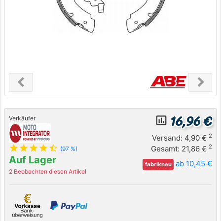
chevron_left
chevron_right
Previous
Next
16,96 €
insert_chart_outlined
Verkäufer
2
Versand: 4,90 €
star
star
star
star
star_half
2
Gesamt: 21,86 €
(97 %)
Auf Lager
ab 10,45 €
fabrikneu
2 Beobachten diesen Artikel