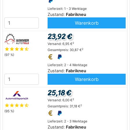
Lieferzeit: 1 - 3 Werktage
Zustand:
Fabrikneu
Warenkorb
23,92 €
2
Versand: 6,95 €
star
star
star
star
star_half
2
Gesamtpreis: 30,87 €
(97 %)
Lieferzeit: 2 - 4 Werktage
Zustand:
Fabrikneu
Warenkorb
25,18 €
2
Versand: 6,00 €
star
star
star
star
star_half
2
Gesamtpreis: 31,18 €
(95 %)
Lieferzeit: 2 - 3 Werktage
Zustand:
Fabrikneu