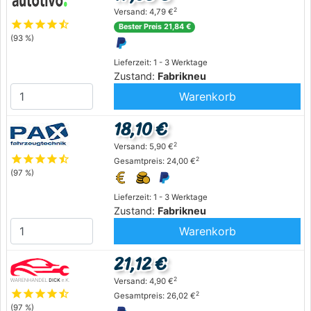
2
Versand: 4,79 €
star
star
star
star
star_half
Bester Preis 21,84 €
(93 %)
Lieferzeit: 1 - 3 Werktage
Zustand:
Fabrikneu
Warenkorb
18,10 €
2
Versand: 5,90 €
star
star
star
star
star_half
2
Gesamtpreis: 24,00 €
(97 %)
Lieferzeit: 1 - 3 Werktage
Zustand:
Fabrikneu
Warenkorb
21,12 €
2
Versand: 4,90 €
star
star
star
star
star_half
2
Gesamtpreis: 26,02 €
(97 %)