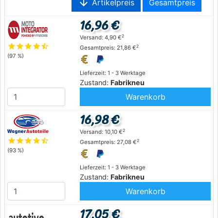
arrow_downward
Artikelpreis
Gesamtpreis
16,96 €
2
Versand: 4,90 €
star
star
star
star
star_half
2
Gesamtpreis: 21,86 €
(97 %)
Lieferzeit: 1 - 3 Werktage
Zustand:
Fabrikneu
Warenkorb
16,98 €
2
Versand: 10,10 €
star
star
star
star
star_half
2
Gesamtpreis: 27,08 €
(93 %)
Lieferzeit: 1 - 3 Werktage
Zustand:
Fabrikneu
Warenkorb
17,05 €