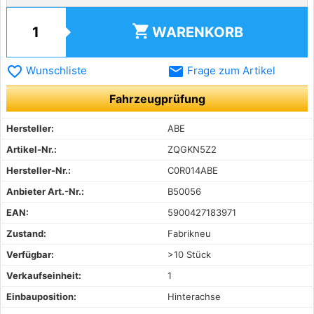
shopping_cart
WARENKORB
favorite_border
email
Wunschliste
Frage zum Artikel
Fahrzeugprüfung
Hersteller:
ABE
Artikel-Nr.:
ZQGKN5Z2
Hersteller-Nr.:
C0R014ABE
Anbieter Art.-Nr.:
B50056
EAN:
5900427183971
Zustand:
Fabrikneu
Verfügbar:
>10 Stück
Verkaufseinheit:
1
Einbauposition:
Hinterachse