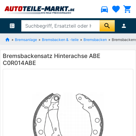
directions_car
favorite
shopping_cart
search
ballot
person
Bremsanlage
Bremsbacken & -teile
Bremsbacken
Bremsbackens
Bremsbackensatz Hinterachse ABE
C0R014ABE