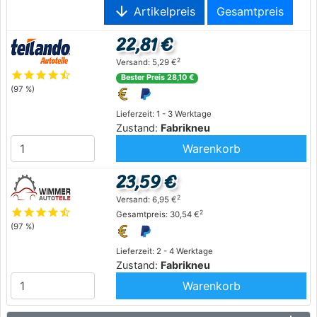
arrow_downward
Artikelpreis
Gesamtpreis
22,81 €
2
Versand: 5,29 €
star
star
star
star
star_half
Bester Preis 28,10 €
(97 %)
Lieferzeit: 1 - 3 Werktage
Zustand:
Fabrikneu
Warenkorb
23,59 €
2
Versand: 6,95 €
star
star
star
star
star_half
2
Gesamtpreis: 30,54 €
(97 %)
Lieferzeit: 2 - 4 Werktage
Zustand:
Fabrikneu
Warenkorb