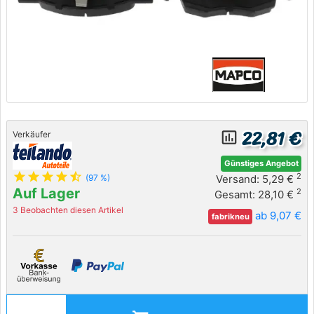
22,81 €
insert_chart_outlined
Verkäufer
Günstiges Angebot
star
star
star
star
star_half
2
Versand: 5,29 €
(97 %)
Auf Lager
2
Gesamt: 28,10 €
3 Beobachten diesen Artikel
ab 9,07 €
fabrikneu