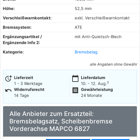
Höhe:
52,5 mm
Verschleißwarnkontakt:
exkl. Verschleißwarnkontakt
Bremssystem:
ATE
Ergänzungsartikel /
mit Anti-Quietsch-Blech
Ergänzende Info 2:
Kategorie:
Bremsbelag
alle Angaben ohne Gewähr
more_time
calendar_today
Lieferzeit
Lieferdatum
3
1 - 3 Werktage
10. - 12. Aug.
undo
receipt
Widerrufsrecht
Gewährleistung
14 Tage
24 Monate
Alle Anbieter zum Ersatzteil:
Bremsbelagsatz, Scheibenbremse
Vorderachse MAPCO 6827