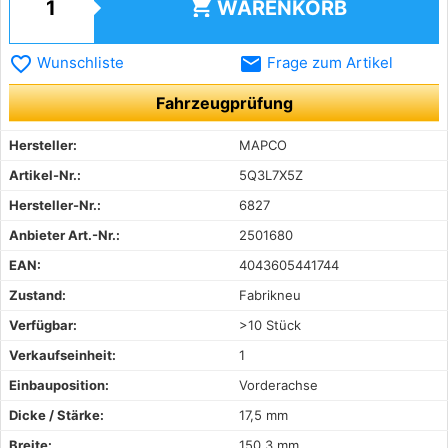
shopping_cart
WARENKORB
favorite_border
email
Wunschliste
Frage zum Artikel
Fahrzeugprüfung
Hersteller:
MAPCO
Artikel-Nr.:
5Q3L7X5Z
Hersteller-Nr.:
6827
Anbieter Art.-Nr.:
2501680
EAN:
4043605441744
Zustand:
Fabrikneu
Verfügbar:
>10 Stück
Verkaufseinheit:
1
Einbauposition:
Vorderachse
Dicke / Stärke:
17,5 mm
Breite:
150,3 mm