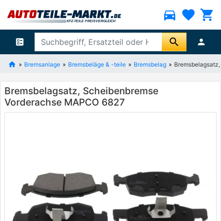
directions_car
favorite
shopping_cart
search
ballot
person
Bremsanlage
Bremsbeläge & -teile
Bremsbelag
Bremsbelagsatz
Bremsbelagsatz, Scheibenbremse
Vorderachse MAPCO 6827