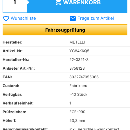
shopping_cart
WARENKORB
favorite_border
email
Wunschliste
Frage zum Artikel
Fahrzeugprüfung
Hersteller:
METELLI
Artikel-Nr.:
YG84KKQ5
Hersteller-Nr.:
22-0321-3
Anbieter Art.-Nr.:
3758123
EAN:
8032747055366
Zustand:
Fabrikneu
Verfügbar:
>10 Stück
Verkaufseinheit:
1
Prüfzeichen:
ECE-R90
Höhe 1:
53,3 mm
Verschleißwarnkontakt:
inkl. Verschleißwarnkontakt