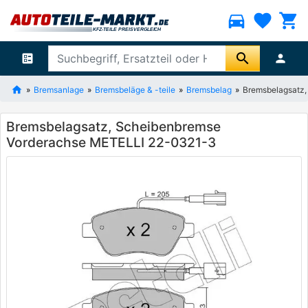
directions_car
favorite
shopping_cart
search
ballot
person
Bremsanlage
Bremsbeläge & -teile
Bremsbelag
Bremsbelagsatz
Bremsbelagsatz, Scheibenbremse
Vorderachse METELLI 22-0321-3