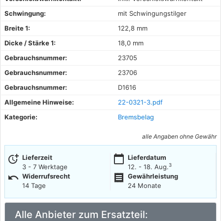
Schwingung:
mit Schwingungstilger
Breite 1:
122,8 mm
Dicke / Stärke 1:
18,0 mm
Gebrauchsnummer:
23705
Gebrauchsnummer:
23706
Gebrauchsnummer:
D1616
Allgemeine Hinweise:
22-0321-3.pdf
Kategorie:
Bremsbelag
alle Angaben ohne Gewähr
more_time
calendar_today
Lieferzeit
Lieferdatum
3
3 - 7 Werktage
12. - 18. Aug.
undo
receipt
Widerrufsrecht
Gewährleistung
14 Tage
24 Monate
Alle Anbieter zum Ersatzteil: