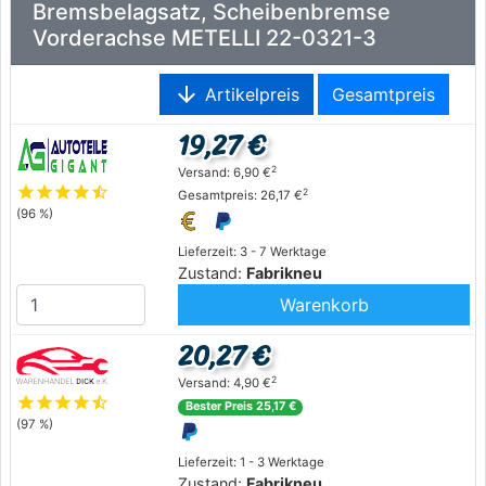
Bremsbelagsatz, Scheibenbremse
Vorderachse METELLI 22-0321-3
arrow_downward
Artikelpreis
Gesamtpreis
19,27 €
2
Versand: 6,90 €
star
star
star
star
star_half
2
Gesamtpreis: 26,17 €
(96 %)
Lieferzeit: 3 - 7 Werktage
Zustand:
Fabrikneu
Warenkorb
20,27 €
2
Versand: 4,90 €
star
star
star
star
star_half
Bester Preis 25,17 €
(97 %)
Lieferzeit: 1 - 3 Werktage
Zustand:
Fabrikneu