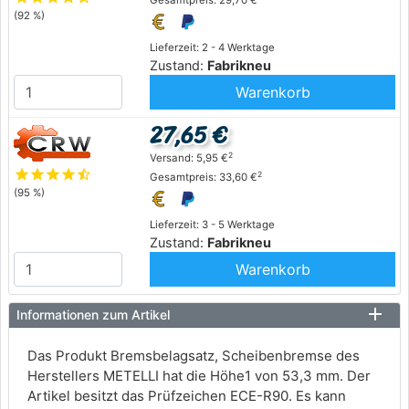
Gesamtpreis: 29,70 €
(92 %)
Lieferzeit: 2 - 4 Werktage
Zustand:
Fabrikneu
Warenkorb
27,65 €
2
Versand: 5,95 €
star
star
star
star
star_half
2
Gesamtpreis: 33,60 €
(95 %)
Lieferzeit: 3 - 5 Werktage
Zustand:
Fabrikneu
Warenkorb
Informationen zum Artikel
Das Produkt Bremsbelagsatz, Scheibenbremse des
Herstellers METELLI hat die Höhe1 von 53,3 mm. Der
Artikel besitzt das Prüfzeichen ECE-R90. Es kann