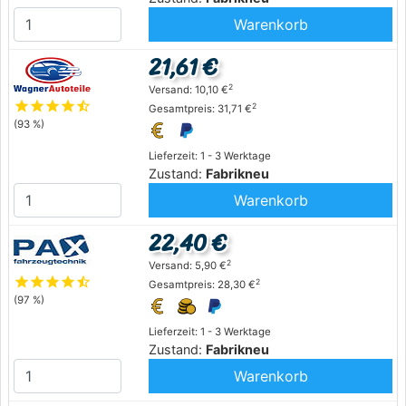
Warenkorb
21,61 €
2
Versand: 10,10 €
star
star
star
star
star_half
2
Gesamtpreis: 31,71 €
(93 %)
Lieferzeit: 1 - 3 Werktage
Zustand:
Fabrikneu
Warenkorb
22,40 €
2
Versand: 5,90 €
star
star
star
star
star_half
2
Gesamtpreis: 28,30 €
(97 %)
Lieferzeit: 1 - 3 Werktage
Zustand:
Fabrikneu
Warenkorb