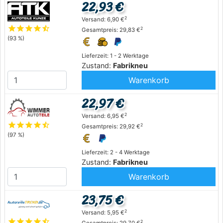
22,93 €
2
Versand: 6,90 €
star
star
star
star
star_half
2
Gesamtpreis: 29,83 €
(93 %)
Lieferzeit: 1 - 2 Werktage
Zustand:
Fabrikneu
Warenkorb
22,97 €
2
Versand: 6,95 €
star
star
star
star
star_half
2
Gesamtpreis: 29,92 €
(97 %)
Lieferzeit: 2 - 4 Werktage
Zustand:
Fabrikneu
Warenkorb
23,75 €
2
Versand: 5,95 €
star
star
star
star
star_half
2