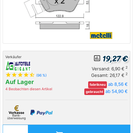
19,27 €
insert_chart_outlined
Verkäufer
2
Versand: 6,90 €
star
star
star
star
star_half
2
Gesamt: 26,17 €
(96 %)
Auf Lager
ab 8,56 €
fabrikneu
4 Beobachten diesen Artikel
ab 54,90 €
gebraucht