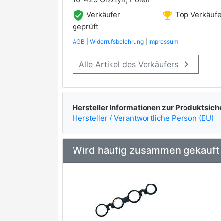
verified_user
emoji_events
Verkäufer
Top Verkäufe
geprüft
AGB
|
Widerrufsbelehrung
|
Impressum
keyboard_arrow_right
Alle Artikel des Verkäufers
Hersteller Informationen zur Produktsich
Hersteller / Verantwortliche Person (EU)
Wird häufig zusammen gekauft