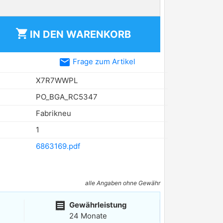
shopping_cart
IN DEN
WARENKORB
email
Frage zum Artikel
X7R7WWPL
PO_BGA_RC5347
Fabrikneu
1
6863169.pdf
alle Angaben ohne Gewähr
receipt
Gewährleistung
24 Monate