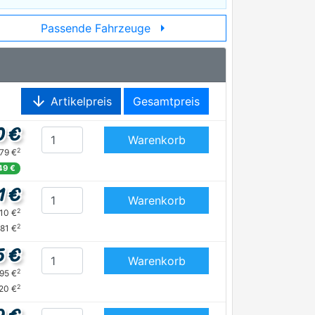
arrow_right
Passende Fahrzeuge
arrow_downward
Artikelpreis
Gesamtpreis
0 €
Warenkorb
2
,79 €
,49 €
1 €
Warenkorb
2
,10 €
2
,81 €
5 €
Warenkorb
2
,95 €
2
,20 €