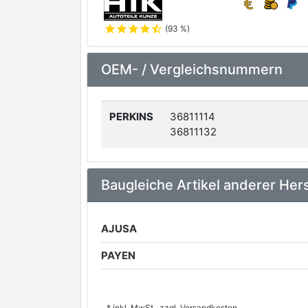
star
star
star
star
star_half
(93 %)
OEM- / Vergleichsnummern
PERKINS
36811114
36811132
Baugleiche Artikel anderer Hers
AJUSA
PAYEN
* inkl. MwSt., zzgl. Versandkosten