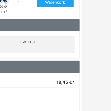
9 €
Warenkorb
2
,90 €
2
,69 €
36811131
18,45 €*