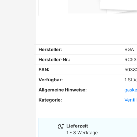
Hersteller:
BGA
Hersteller-Nr.:
RC53
EAN:
5038
Verfügbar:
1 Stü
Allgemeine Hinweise:
gasket
Kategorie:
Venti
more_time
Lieferzeit
1 - 3 Werktage