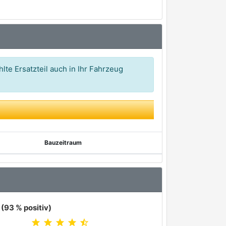
lte Ersatzteil auch in Ihr Fahrzeug
Bauzeitraum
(93 % positiv)
star
star
star
star
star_half