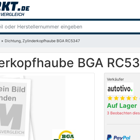
Dichtung, Zylinderkopfhaube BGA RC5347
nderkopfhaube BGA RC5
Verkäufer
star
star
star
star
star_half
Auf Lager
3 Beobachten diese