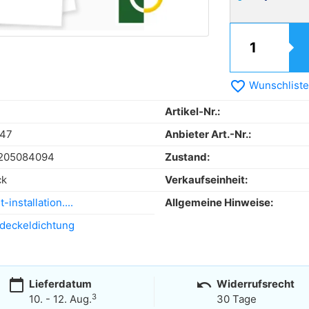
favorite_border
Wunschliste
Artikel-Nr.:
47
Anbieter Art.-Nr.:
205084094
Zustand:
ck
Verkaufseinheit:
-installation....
Allgemeine Hinweise:
ldeckeldichtung
calendar_today
undo
Lieferdatum
Widerrufsrecht
3
10. - 12. Aug.
30 Tage