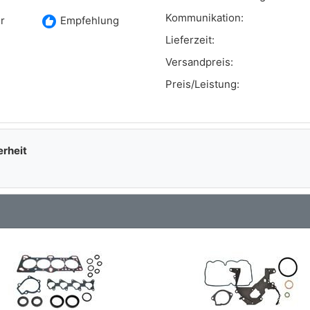
Kommunikation:
recommend
r
Empfehlung
Lieferzeit:
Versandpreis:
Preis/Leistung:
erheit