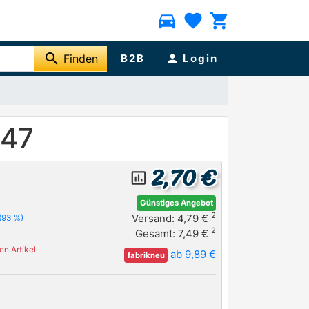
directions_car
favorite
shopping_cart
search
Finden
B2B
person
Login
347
2,70 €
insert_chart_outlined
Günstiges Angebot
2
Versand: 4,79 €
(93 %)
2
Gesamt: 7,49 €
n Artikel
ab 9,89 €
fabrikneu